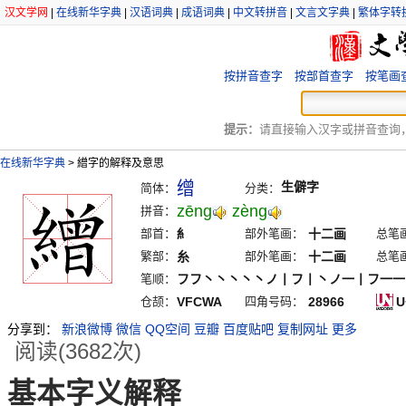
汉文学网
|
在线新华字典
|
汉语词典
|
成语词典
|
中文转拼音
|
文言文字典
|
繁体字转
按拼音查字
按部首查字
按笔画
提示：
请直接输入汉字或拼音查询，例
在线新华字典
>
繒字的解释及意思
缯
生僻字
简体：
分类：
zēng
zèng
拼音：
部首：
糹
部外笔画：
十二画
总笔
繁部：
糸
部外笔画：
十二画
总笔
笔顺：
フフ丶丶丶丶丶ノ丨フ丨丶ノ一丨フ一一
仓颉：
VFCWA
四角号码：
28966
U
分享到：
新浪微博
微信
QQ空间
豆瓣
百度贴吧
复制网址
更多
阅读(3682次)
基本字义解释