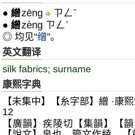
zēng
ㄗㄥˉ
●
繒
zèng ㄗㄥˋ
●
繒
◎ 均见“
缯
”。
英文翻译
silk fabrics; surname
康熙字典
【未集中】【糸字部】繒 ·康熙
12
【廣韻】疾陵切【集韻】【韻
【說文】帛也。籀文作緈。【