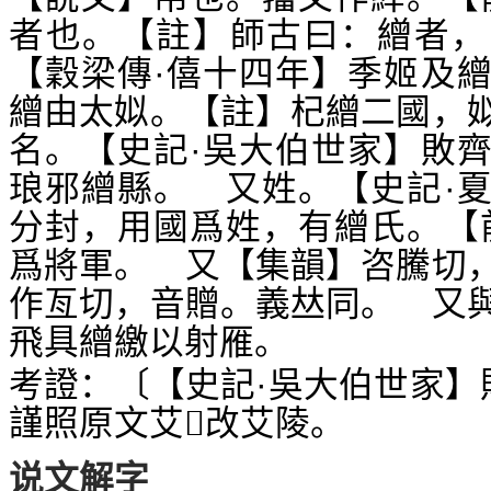
者也。【註】師古曰：繒者，
【穀梁傳·僖十四年】季姬及
繒由太姒。【註】杞繒二國，
名。【史記·吳大伯世家】敗
琅邪繒縣。 又姓。【史記·
分封，用國爲姓，有繒氏。【
爲將軍。 又【集韻】咨騰切
作亙切，音贈。義
同。 又
𠀤
飛具繒繳以射雁。
考證：〔【史記·吳大伯世家】
謹照原文艾
改艾陵。
𣺦
说文解字