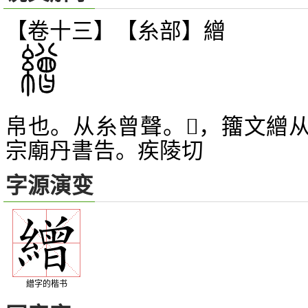
【卷十三】【糸部】
繒
帛也。从糸曾聲。
，籒文繒
𦀓
宗廟丹書告。疾陵切
字源演变
繒字的楷书