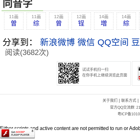
同音字
11画
11画
12画
12画
14画
14画
曽
综
曾
锃
増
綜
分享到：
新浪微博
微信
QQ空间
豆
阅读(3682次)
试试手机扫一扫
在你手机上继续浏览此页面
|
|
关于我们
联系方式
官方QQ交流群:
2
粤ICP备1010
Either scripts and active content are not permitted to run or Adob