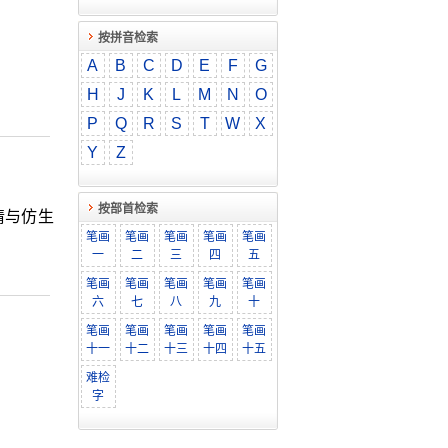
按拼音检索
A
B
C
D
E
F
G
H
J
K
L
M
N
O
P
Q
R
S
T
W
X
Y
Z
按部首检索
睛与仿生
笔画
笔画
笔画
笔画
笔画
一
二
三
四
五
笔画
笔画
笔画
笔画
笔画
六
七
八
九
十
笔画
笔画
笔画
笔画
笔画
十一
十二
十三
十四
十五
难检
字