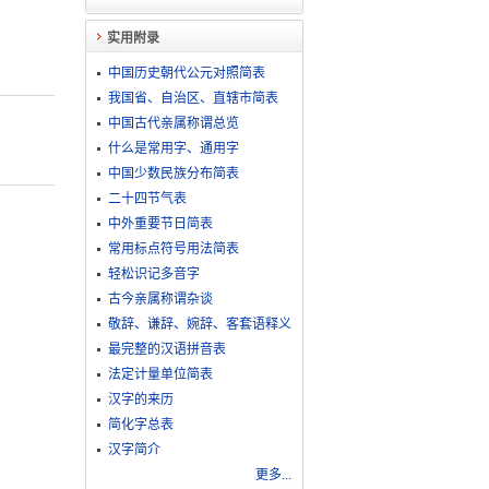
实用附录
中国历史朝代公元对照简表
我国省、自治区、直辖市简表
中国古代亲属称谓总览
什么是常用字、通用字
中国少数民族分布简表
二十四节气表
中外重要节日简表
常用标点符号用法简表
轻松识记多音字
古今亲属称谓杂谈
敬​辞​、​谦​辞​、​婉​辞​、​客​套​语​释​义
最完整的汉语拼音表
法定计量单位简表
汉字的来历
简化字总表
汉字简介
更多...