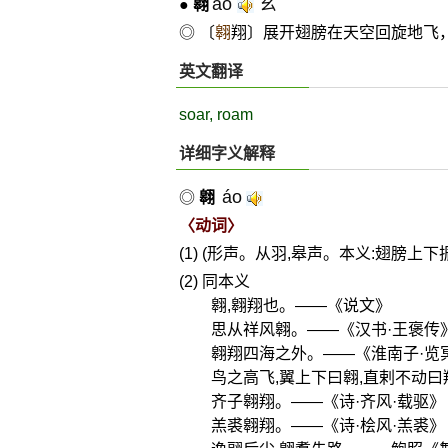
áo
ㄠˊ
●
翱
◎ 〔
翱
翔〕展开翅膀在天空回旋地飞，
英文翻译
soar, roam
详细字义解释
áo
◎
翱
〈动词〉
(1) (形声。从羽,皋声。本义:翅膀上
(2) 同本义
翱,翱翔也。——《说文》
思从祥风翱。——《汉书·王褒传
翱翔四海之外。——《淮南子·览冥
鸟之高飞,翼上下曰翱,直剌不动曰
齐子翱翔。——《诗·齐风·载驱》
羔裘翱翔。——《诗·桧风·羔裘》