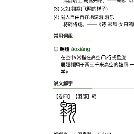
逸翮后尘,翱翥先路。——鲍照《
(3) 又如:翱翥(飞翔的样子)
(4) 喻人自由自在地遨游,游乐
将翱将翔。——《诗·郑风·女曰鸡
常用词组
áoxiáng
◎
翱翔
在空中(常指在高空)飞行或盘旋
展翅翱翔于两三千米高空的雄鹰,
学》
说文解字
【卷四】【羽部】
翱