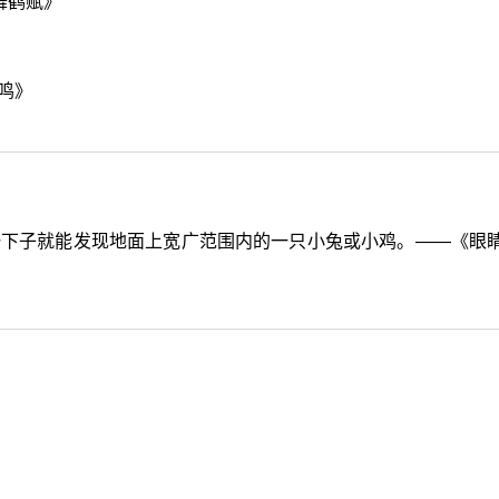
舞鹤赋》
鸣》
一下子就能发现地面上宽广范围内的一只小兔或小鸡。——《眼