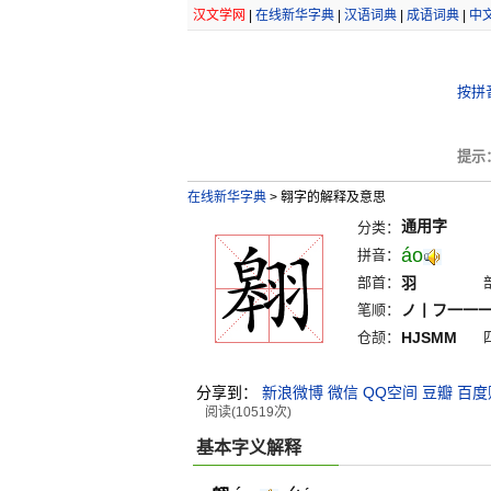
汉文学网
|
在线新华字典
|
汉语词典
|
成语词典
|
中
按拼
提示
在线新华字典
>
翱字的解释及意思
通用字
分类：
áo
拼音：
部首：
羽
笔顺：
ノ丨フ一一
仓颉：
HJSMM
分享到：
新浪微博
微信
QQ空间
豆瓣
百度
阅读(10519次)
基本字义解释