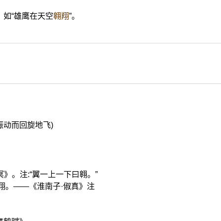
如“雄鹰在天空
翱翔
”。
下振动而回旋地飞)
》
》。注:“翼一上一下曰翱。”
翔。——《淮南子·俶真》注