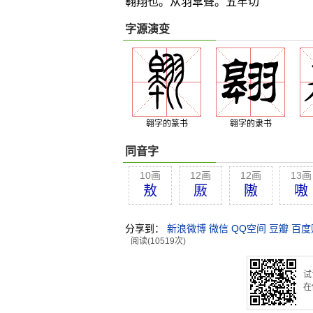
翱翔也。从羽皐聲。五牢切
字源演变
翱字的篆书
翱字的隶书
同音字
10画
12画
12画
13画
敖
厫
隞
嗷
分享到：
新浪微博
微信
QQ空间
豆瓣
百度
阅读(10519次)
试
在