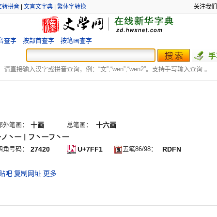
文转拼音
|
文言文字典
|
繁体字转换
关注我们
音查字
按部首查字
按笔画查字
：
请直接输入汉字或拼音查询，例：“文”;“
wen
”;“
wen2
”。支持手写输入查询 。
部外笔画：
十画
总笔画：
十六画
一ノ丶一丨フ丶一フ丶一
四角号码：
27420
U+7FF1
五笔86/98：
RDFN
贴吧
复制网址
更多