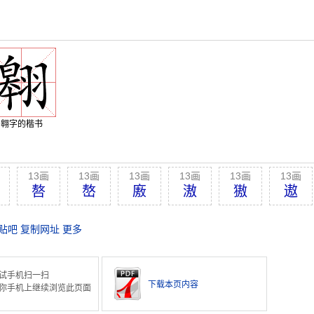
翱字的楷书
13画
13画
13画
13画
13画
13画
嗸
嶅
廒
滶
獓
遨
贴吧
复制网址
更多
试手机扫一扫
下载本页内容
你手机上继续浏览此页面