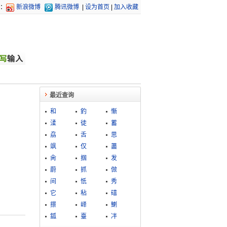
：
新浪微博
腾讯微博
|
设为首页
|
加入收藏
最近查询
和
釣
慚
渘
徒
蓄
劦
舌
思
飒
仅
藎
肏
掴
发
蔚
抓
倣
间
忯
秀
它
秥
礂
撔
峄
鯻
鈲
臺
冸