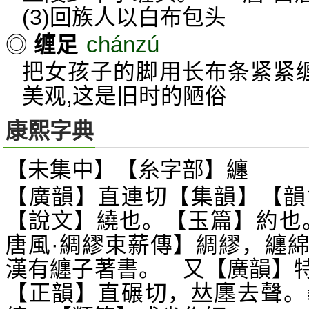
(3)回族人以白布包头
chánzú
◎
缠足
把女孩子的脚用长布条紧紧缠
美观,这是旧时的陋俗
康熙字典
【未集中】【糸字部】纏
【廣韻】直連切【集韻】【韻
【說文】繞也。【玉篇】約也
唐風·綢繆束薪傳】綢繆，纏
漢有纏子著書。 又【廣韻】
【正韻】直碾切，
廛去聲。
𠀤