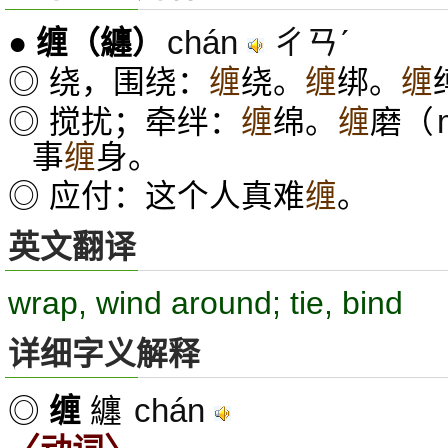
chán
ㄔㄢˊ
●
缠
（纏）
◎ 绕，围绕：
缠
绕。
缠
绑。
缠
◎ 搅扰；牵绊：
缠
绵。
缠
磨（
事
缠
身。
◎ 应付：这个人真难
缠
。
英文翻译
wrap, wind around; tie, bind
详细字义解释
chán
◎
缠
纏