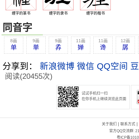
缠字的篆书
缠字的隶书
缠字的楷书
同音字
8画
9画
9画
11画
11画
12画
单
単
孨
婵
谗
孱
分享到：
新浪微博
微信
QQ空间
豆
阅读(20455次)
试试手机扫一扫
在你手机上继续浏览此页面
|
|
关于我们
联系方式
官方QQ交流群:
2
粤ICP备1010