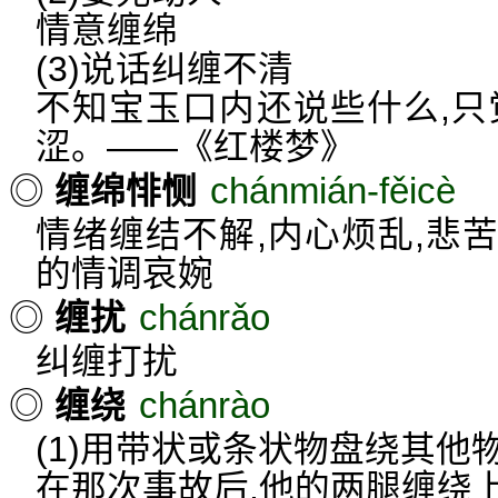
情意缠绵
(3)说话纠缠不清
不知宝玉口内还说些什么,只
涩。——《红楼梦》
chánmián-fěicè
◎
缠绵悱恻
情绪缠结不解,内心烦乱,悲
的情调哀婉
chánrǎo
◎
缠扰
纠缠打扰
chánrào
◎
缠绕
(1)用带状或条状物盘绕其他
在那次事故后,他的两腿缠绕