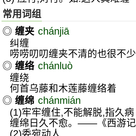
常用词组
chánjiā
◎
缠夹
纠缠
唠唠叨叨缠夹不清的也很不少
chánluò
◎
缠络
缠绕
何首乌藤和木莲藤缠络着
chánmián
◎
缠绵
(1)牢牢缠住,不能解脱,指久病
缠绵日久不愈。——《西游记
(2)委宛动人