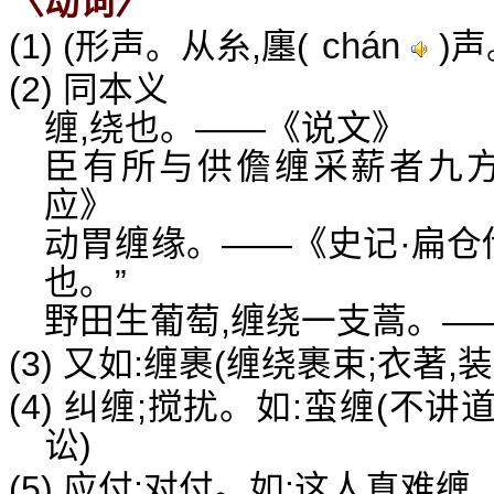
〈动词〉
chán
(1) (形声。从糸,廛(
)声
(2) 同本义
缠,绕也。——《说文》
臣有所与供儋缠采薪者九方
应》
动胃缠缘。——《史记·扁仓
也。”
野田生葡萄,缠绕一支蒿。—
(3) 又如:缠裹(缠绕裹束;衣著,装
(4) 纠缠;搅扰。如:蛮缠(不讲
讼)
(5) 应付;对付。如:这人真难缠