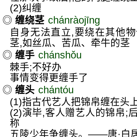
(2)纠缠
chánràojīng
◎
缠绕茎
自身无法直立,要绕在其他
茎,如丝瓜、苦瓜、牵牛的茎
chánshǒu
◎
缠手
棘手;不好办
事情变得更缠手了
chántóu
◎
缠头
(1)指古代艺人把锦帛缠在头
(2)演毕,客人赠艺人的锦帛
称
五陵少年争缠头。——唐·白居