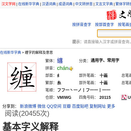
汉文学网
|
在线新华字典
|
汉语词典
|
成语词典
|
中文转拼音
|
文言文字典
|
繁体字转
按拼音查字
按部首查字
按笔画
提示：
请直接输入汉字或拼音查询，例
在线新华字典
>
缠字的解释及意思
纏
通用字、常用字
繁体：
分类：
chán
拼音：
部首：
纟
部外笔画：
十画
总笔
繁部：
糸
部外笔画：
十画
总笔
笔顺：
フフ一丶一ノ丨フ一一丨一一
仓颉：
VMIWG
四角号码：
20115
U
分享到：
新浪微博
微信
QQ空间
豆瓣
百度贴吧
复制网址
更多
阅读(20455次)
基本字义解释