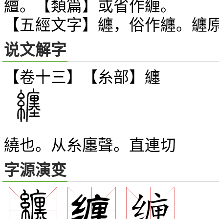
繵。【類篇】或省作緾。
【五經文字】纏，俗作纏。纏
说文解字
【卷十三】【糸部】
纏
繞也。从糸廛聲。直連切
字源演变