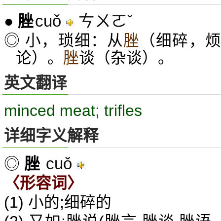
cuǒ
ㄘㄨㄛˇ
●
脞
◎ 小，琐细：从
脞
（细碎，
论）。
脞
谈（杂谈）。
英文翻译
minced meat; trifles
详细字义解释
cuǒ
◎
脞
〈形容词〉
(1) 小的;细碎的