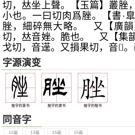
切，
坐上聲。【玉篇】叢脞
𠀤
小也。一曰切肉爲脞。【書·
脞，細碎無大略。 又【廣韻
切，
音
。脆也。 又【集
𠀤
㛗
戈切，音遳。又損果切，音
。
𧴪
字源演变
脞字的篆书
脞字的隶书
脞字的楷书
同音字
12画
13画
15画
15画