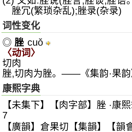
(2) 又如:脞说(脞言,脞谈,脞
脞冗(繁琐杂乱);脞录(杂录)
词性变化
cuǒ
◎
脞
〈动词〉
切肉
脞,切肉为脞。——《集韵·果韵
康熙字典
【未集下】【肉字部】脞 ·康熙
7
【廣韻】倉果切【集韻】【韻