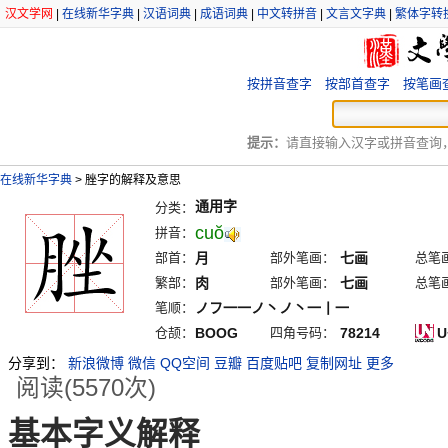
汉文学网
|
在线新华字典
|
汉语词典
|
成语词典
|
中文转拼音
|
文言文字典
|
繁体字转
按拼音查字
按部首查字
按笔画
提示：
请直接输入汉字或拼音查询，例
在线新华字典
>
脞字的解释及意思
通用字
分类：
cuŏ
拼音：
部首：
月
部外笔画：
七画
总笔
繁部：
肉
部外笔画：
七画
总笔
笔顺：
ノフ一一ノ丶ノ丶一丨一
仓颉：
BOOG
四角号码：
78214
U
分享到：
新浪微博
微信
QQ空间
豆瓣
百度贴吧
复制网址
更多
阅读(5570次)
基本字义解释