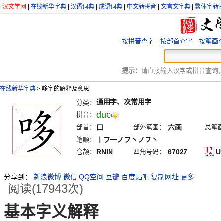
汉文学网
|
在线新华字典
|
汉语词典
|
成语词典
|
中文转拼音
|
文言文字典
|
繁体字转
按拼音查字
按部首查字
按笔画
提示：
请直接输入汉字或拼音查询，例
在线新华字典
>
哆字的解释及意思
通用字、次常用字
分类：
duō
拼音：
部首：
口
部外笔画：
六画
总笔
笔顺：
丨フ一ノフ丶ノフ丶
仓颉：
RNIN
四角号码：
67027
U
分享到：
新浪微博
微信
QQ空间
豆瓣
百度贴吧
复制网址
更多
阅读(17943次)
基本字义解释