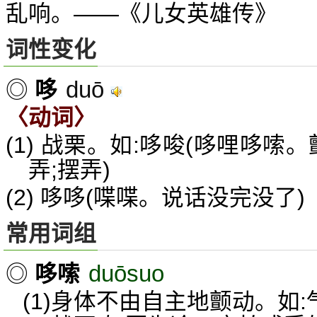
乱响。——《儿女英雄传》
词性变化
duō
◎
哆
〈动词〉
(1) 战栗。如:哆唆(哆哩哆嗦。
弄;摆弄)
(2) 哆哆(喋喋。说话没完没了)
常用词组
duōsuo
◎
哆嗦
(1)身体不由自主地颤动。如