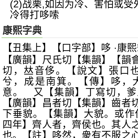
(2)战栗,如因为冷、害怕或
冷得打哆嗦
康熙字典
【丑集上】【口字部】哆 ·康熙
【廣韻】尺氏切【集韻】【韻
切，
音侈。【說文】張口也
𠀤
兮，成是南箕。【傳】哆，
意。 又【集韻】丁寫切，爹
【廣韻】昌者切【集韻】齒者
下垂貌。【集韻】大貌。或作
四年】齊人者，齊侯也。其人
也。【註】哆然，衆有不服之