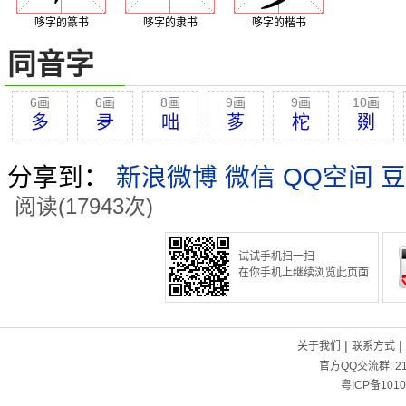
哆字的篆书
哆字的隶书
哆字的楷书
同音字
6画
6画
8画
9画
9画
10画
多
夛
咄
茤
柁
剟
分享到：
新浪微博
微信
QQ空间
豆
阅读(17943次)
试试手机扫一扫
在你手机上继续浏览此页面
|
|
关于我们
联系方式
官方QQ交流群:
2
粤ICP备1010