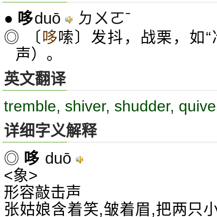
duō
ㄉㄨㄛˉ
●
哆
◎ 〔
哆
嗦〕发抖，战栗，如“
声）。
英文翻译
tremble, shiver, shudder, quive
详细字义解释
duō
◎
哆
<象>
形容敲击声
张姑娘含着笑,皱着眉,把两只