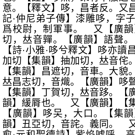
意。【釋文】哆，昌者反。又
記·仲尼弟子傳】漆雕哆，字
爲校尉，制軍事。 又【廣韻
切，
音嚲。【廣韻】語聲。
𠀤
【詩·小雅·哆兮釋文】哆亦讀
加切【集韻】抽加切，
音侘
𠀤
【集韻】昌遮切，音車。大貌
昌志切，音熾。【廣韻】哆
𠀤
【集韻】丁賀切，
音跢。【
𠀤
韻】緩脣也。 又【廣韻】【
【廣韻】哆
，大口。【集韻
㕦
韻】丑亞切，音詫。義同。 
愈·元和聖德詩】紫焰噓呼，