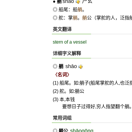
shāo
ㄕㄠˉ
●
艄
◎ 船尾：船
艄
。
◎ 舵：掌
艄
。
艄
公（掌舵的人，泛指
英文翻译
stern of a vessel
详细字义解释
shāo
◎
艄
〈名词〉
(1) 船尾。如:艄子(船尾掌舵的人,也泛
(2) 舵。如:艄公
(3) 本,本钱
要想日子过得好,穷人指望翻个艄
常用词组
shāogōng
◎
艄公