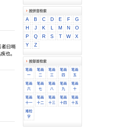
按拼音检索
A
B
C
D
E
F
G
H
J
K
L
M
N
O
P
Q
R
S
T
W
X
Y
Z
巡者曰哨
迅疾也。
按部首检索
笔画
笔画
笔画
笔画
笔画
一
二
三
四
五
笔画
笔画
笔画
笔画
笔画
六
七
八
九
十
笔画
笔画
笔画
笔画
笔画
十一
十二
十三
十四
十五
难检
字