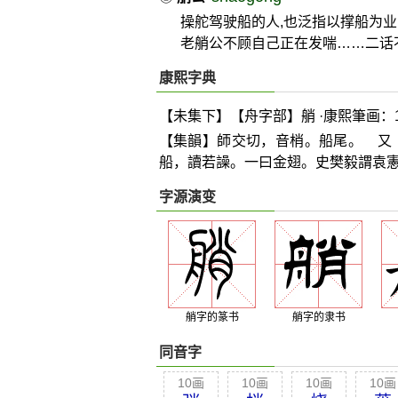
操舵驾驶船的人,也泛指以撑船为业
老艄公不顾自己正在发喘……二话
康熙字典
【未集下】【舟字部】艄 ·康熙筆画：1
【集韻】師交切，音梢。船尾。 又
船，讀若譟。一曰金翅。史樊毅謂袁
字源演变
艄字的篆书
艄字的隶书
同音字
10画
10画
10画
10画