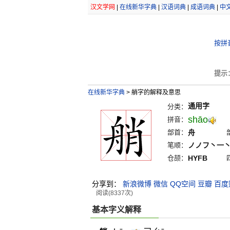
汉文学网
|
在线新华字典
|
汉语词典
|
成语词典
|
中
按拼
提示
在线新华字典
>
艄字的解释及意思
通用字
分类：
shāo
拼音：
部首：
舟
笔顺：
ノノフ丶一
仓颉：
HYFB
分享到：
新浪微博
微信
QQ空间
豆瓣
百度
阅读(8337次)
基本字义解释