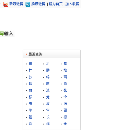
：
新浪微博
腾讯微博
|
设为首页
|
加入收藏
最近查询
摟
习
拳
梩
髈
垵
独
绵
珥
琛
廖
渐
敢
渁
谹
标
党
个
旉
墐
沄
塋
営
副
轀
长
標
渔
椛
全