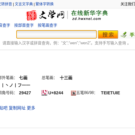
文转拼音
|
文言文字典
|
繁体字转换
关注我们
音查字
按部首查字
按笔画查字
：
请直接输入汉字或拼音查询，例：“文”;“
wen
”;“
wen2
”。支持手写输入查询 。
部外笔画：
七画
总笔画：
十三画
丶丨丶ノ丨フ一一
四角号码：
29427
U+8244
五笔86/98：
TEIETUIE
贴吧
复制网址
更多