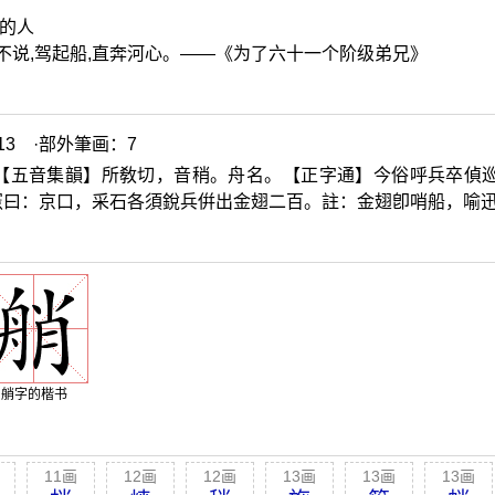
的人
不说,驾起船,直奔河心。——《为了六十一个阶级弟兄》
3 ·部外筆画：7
【五音集韻】所敎切，音稍。舟名。【正字通】今俗呼兵卒偵
憲曰：京口，采石各須銳兵倂出金翅二百。註：金翅卽哨船，喻
艄字的楷书
11画
12画
12画
13画
13画
13画