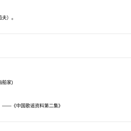
船夫）。
指船家)
。——《中国歌谣资料第二集》