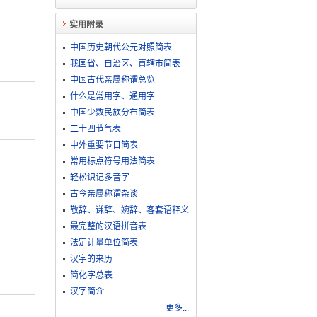
实用附录
中国历史朝代公元对照简表
我国省、自治区、直辖市简表
中国古代亲属称谓总览
什么是常用字、通用字
中国少数民族分布简表
二十四节气表
中外重要节日简表
常用标点符号用法简表
轻松识记多音字
古今亲属称谓杂谈
敬​辞​、​谦​辞​、​婉​辞​、​客​套​语​释​义
最完整的汉语拼音表
法定计量单位简表
汉字的来历
简化字总表
汉字简介
更多...