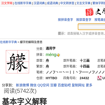
汉文学网
|
在线新华字典
|
汉语词典
|
成语词典
|
中文转拼音
|
文言文字典
|
繁体字转
按拼音查字
按部首查字
按笔画
提示：
请直接输入汉字或拼音查询，例
在线新华字典
>
艨字的解释及意思
通用字
分类：
méng
拼音：
部首：
舟
部外笔画：
十三画
总笔
繁部：
舟
部外笔画：
十四画
总笔
笔顺：
ノノフ丶一丶一丨丨丶フ一一ノフノノノ
仓颉：
HYTBO
四角号码：
24432
U
分享到：
新浪微博
微信
QQ空间
豆瓣
百度贴吧
复制网址
更多
阅读(5742次)
基本字义解释