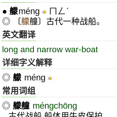
méng
ㄇㄥˊ
●
艨
◎ 〔
艨
艟〕古代一种战船。
英文翻译
long and narrow war-boat
详细字义解释
méng
◎
艨
常用词组
méngchōng
◎
艨艟
古代战船,船体用牛皮保护