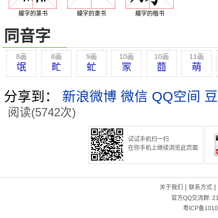
艨字的篆书
艨字的隶书
艨字的楷书
同音字
8画
8画
9画
10画
10画
11画
氓
甿
虻
冡
莔
萌
分享到：
新浪微博
微信
QQ空间
豆
阅读(5742次)
试试手机扫一扫
在你手机上继续浏览此页面
|
|
关于我们
联系方式
官方QQ交流群:
2
粤ICP备1010