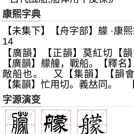
康熙字典
【未集下】【舟字部】艨 ·康熙
14
【廣韻】【正韻】莫紅切【韻
【廣韻】艨艟，戰船。【釋名
敵船也。 又【集韻】【韻
【集韻】忙用切。義
同。 
𠀤
字源演变