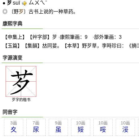
suī
ㄙㄨㄟˉ
●
芕
◎ 〔野
芕
〕古书上说的一种草药。
康熙字典
【申集上】【艸字部】芕 ·康熙筆画：9 ·部外筆画：3
【玉篇】【集韻】
𠀤
同荽。【本草】野芕草，李時珍曰：《摘

字源演变
芕字的楷书
同音字
3画
7画
9画
10画
10画
10画
夊
尿
虽
娞
哸
浽