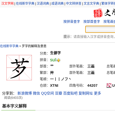
汉文学网
|
在线新华字典
|
汉语词典
|
成语词典
|
中文转拼音
|
文言文字典
|
繁体字转
按拼音查字
按部首查字
按笔画
提示：
请直接输入汉字或拼音查询，例
在线新华字典
>
芕字的解释及意思
生僻字
分类：
suī
拼音：
部首：
艹
部外笔画：
三画
总笔
繁部：
艸
部外笔画：
三画
总笔
笔顺：
一丨丨ノフ丶
仓颉：
XTNI
四角号码：
44207
U
分享到：
新浪微博
微信
QQ空间
豆瓣
百度贴吧
复制网址
更多
阅读(6403次)
基本字义解释