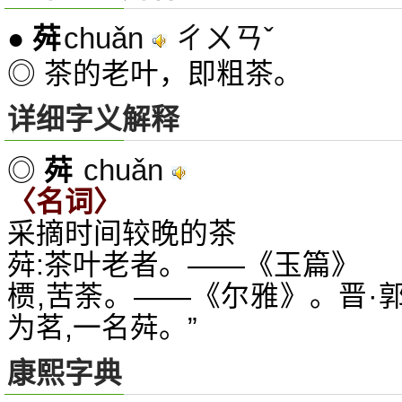
chuǎn
ㄔㄨㄢˇ
●
荈
◎ 茶的老叶，即粗茶。
详细字义解释
chuǎn
◎
荈
〈名词〉
采摘时间较晚的茶
荈:茶叶老者。——《玉篇》
槚,苦荼。——《尔雅》。晋·郭
为茗,一名荈。”
康熙字典