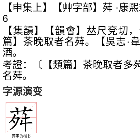
【申集上】【艸字部】荈 ·康熙
6
【集韻】【韻會】
尺兗切，
𠀤
篇】茶晚取者名荈。【吳志·
酒。
考證：〔【類篇】茶晚取者多
名荈。
字源演变
荈字的楷书