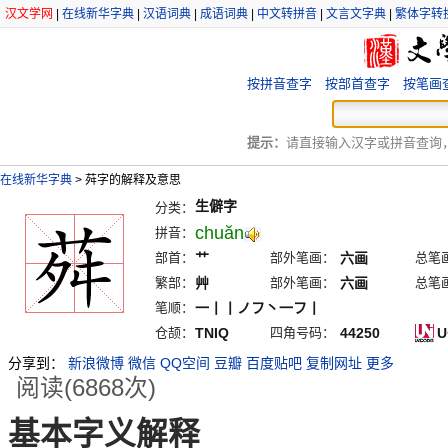
汉文学网
|
在线新华字典
|
汉语词典
|
成语词典
|
中文转拼音
|
文言文字典
|
繁体字转
按拼音查字
按部首查字
按笔画
提示：
请直接输入汉字或拼音查询，例
在线新华字典
>
荈字的解释及意思
生僻字
分类：
chuăn
拼音：
部首：
艹
部外笔画：
六画
总笔
繁部：
艸
部外笔画：
六画
总笔
笔顺：
一丨丨ノフ丶一フ丨
仓颉：
TNIQ
四角号码：
44250
U
分享到：
新浪微博
微信
QQ空间
豆瓣
百度贴吧
复制网址
更多
阅读(6868次)
基本字义解释