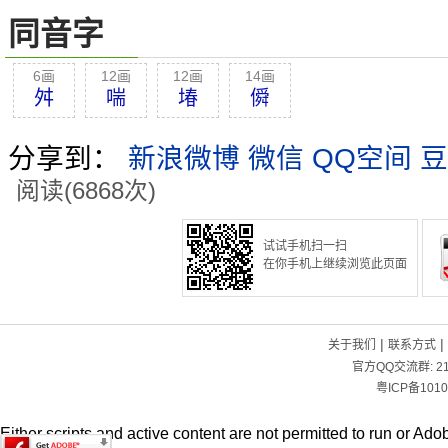
同音字
6画
12画
12画
14画
舛
喘
堾
僢
分享到：
新浪微博
微信
QQ空间
豆
阅读(6868次)
试试手机扫一扫
在你手机上继续浏览此页面
|
|
关于我们
联系方式
官方QQ交流群:
2
粤ICP备1010
Either scripts and active content are not permitted to run or Adob