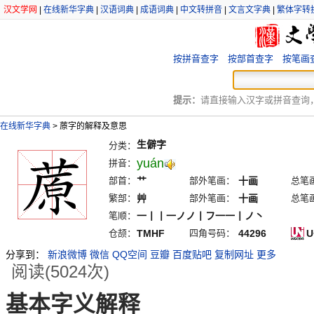
汉文学网
|
在线新华字典
|
汉语词典
|
成语词典
|
中文转拼音
|
文言文字典
|
繁体字转
按拼音查字
按部首查字
按笔画
提示：
请直接输入汉字或拼音查询，例
在线新华字典
>
蒝字的解释及意思
生僻字
分类：
yuán
拼音：
部首：
艹
部外笔画：
十画
总笔
繁部：
艸
部外笔画：
十画
总笔
笔顺：
一丨丨一ノノ丨フ一一丨ノ丶
仓颉：
TMHF
四角号码：
44296
U
分享到：
新浪微博
微信
QQ空间
豆瓣
百度贴吧
复制网址
更多
阅读(5024次)
基本字义解释