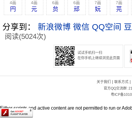
4画
4画
6画
6画
7画
7画
円
元
贠
邧
妧
芫
分享到：
新浪微博
微信
QQ空间
豆
阅读(5024次)
试试手机扫一扫
在你手机上继续浏览此页面
|
|
关于我们
联系方式
官方QQ交流群:
2
粤ICP备1010
Either scripts and active content are not permitted to run or Adob