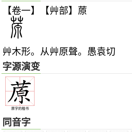
【卷一】【艸部】
蒝
艸木形。从艸原聲。愚袁切
字源演变
蒝字的楷书
同音字