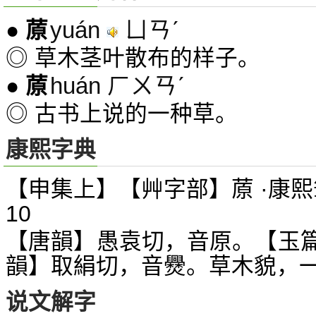
yuán
ㄩㄢˊ
●
蒝
◎ 草木茎叶散布的样子。
huán ㄏㄨㄢˊ
●
蒝
◎ 古书上说的一种草。
康熙字典
【申集上】【艸字部】蒝 ·康熙
10
【唐韻】愚袁切，音原。【玉
韻】取絹切，音
。草木貌，
㸑
说文解字