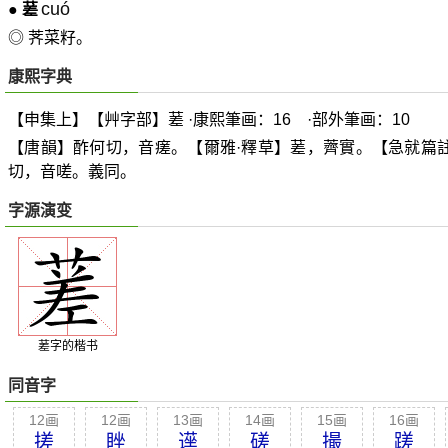
cuó
●
蒫
◎ 荠菜籽。
康熙字典
【申集上】【艸字部】蒫 ·康熙筆画：16 ·部外筆画：10
【唐韻】酢何切，音瘥。【爾雅·釋草】蒫，薺實。【急就篇
切，音嗟。義同。
字源演变
蒫字的楷书
同音字
12画
12画
13画
14画
15画
16画
搓
睉
遳
磋
撮
蹉