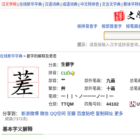
汉文学网
|
在线新华字典
|
汉语词典
|
成语词典
|
中文转拼音
|
文言文字典
|
繁体字转
按拼音查字
按部首查字
按笔画
提示：
请直接输入汉字或拼音查询，例
在线新华字典
>
蒫字的解释及意思
生僻字
分类：
cuō
拼音：
部首：
艹
部外笔画：
九画
总笔
繁部：
艸
部外笔画：
十画
总笔
笔顺：
一丨丨丶ノ一一一ノ一丨一
仓颉：
TTQM
四角号码：
44102
U
分享到：
新浪微博
微信
QQ空间
豆瓣
百度贴吧
复制网址
更多
阅读(7373次)
基本字义解释