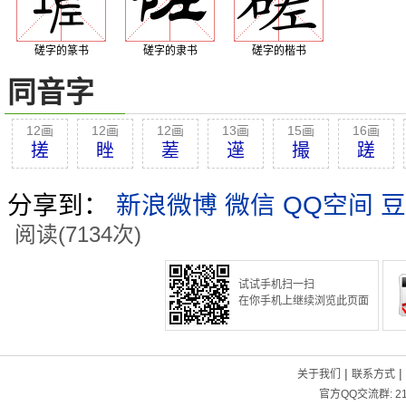
磋字的篆书
磋字的隶书
磋字的楷书
同音字
12画
12画
12画
13画
15画
16画
搓
睉
蒫
遳
撮
蹉
分享到：
新浪微博
微信
QQ空间
豆
阅读(7134次)
试试手机扫一扫
在你手机上继续浏览此页面
|
|
关于我们
联系方式
官方QQ交流群:
2