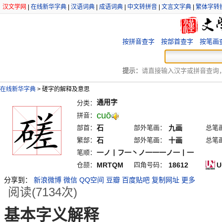
汉文学网
|
在线新华字典
|
汉语词典
|
成语词典
|
中文转拼音
|
文言文字典
|
繁体字转
按拼音查字
按部首查字
按笔画
提示：
请直接输入汉字或拼音查询，例
在线新华字典
>
磋字的解释及意思
通用字
分类：
cuō
拼音：
部首：
石
部外笔画：
九画
总笔
繁部：
石
部外笔画：
十画
总笔
笔顺：
一ノ丨フ一丶ノ一一一ノ一丨一
仓颉：
MRTQM
四角号码：
18612
U
分享到：
新浪微博
微信
QQ空间
豆瓣
百度贴吧
复制网址
更多
阅读(7134次)
基本字义解释