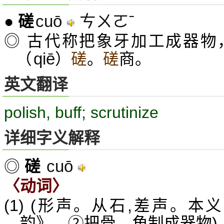
cuō
ㄘㄨㄛˉ
●
磋
◎ 古代称把象牙加工成器物
qiē
（
）
磋
。
磋
商。
英文翻译
polish, buff; scrutinize
详细字义解释
cuō
◎
磋
〈动词〉
(1) (形声。从石,差声。
韵》。②把骨、角制成器物)