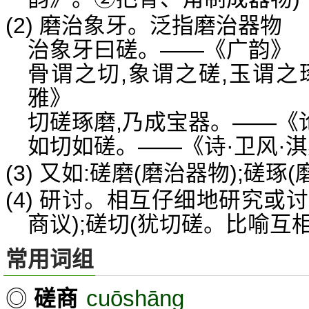
(2) 磨治象牙。泛指磨治器物
治象牙曰磋。——《广韵》
骨谓之切,象谓之磋,玉谓之
雅》
切磋琢磨,乃成宝器。——《
如切如磋。——《诗·卫风·
(3) 又如:磋磨(磨治器物);磋琢
(4) 研讨。相互仔细地研究或讨
商议);磋切(犹切磋。比喻互相
常用词组
cuōshāng
◎
磋商