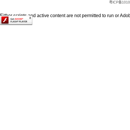
粤ICP备1010
Either scripts and active content are not permitted to run or Adob