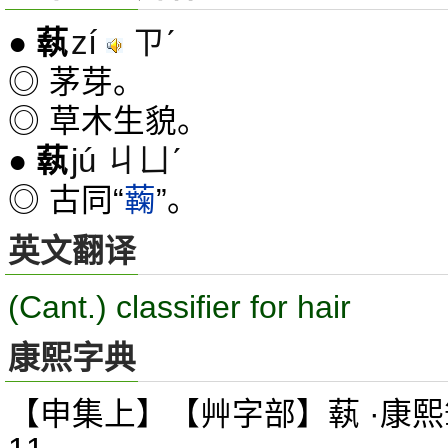
zí
ㄗˊ
●
蓻
◎ 茅芽。
◎ 草木生貌。
jú ㄐㄩˊ
●
蓻
◎ 古同“
蘜
”。
英文翻译
(Cant.) classifier for hair
康熙字典
【申集上】【艸字部】蓻 ·康熙