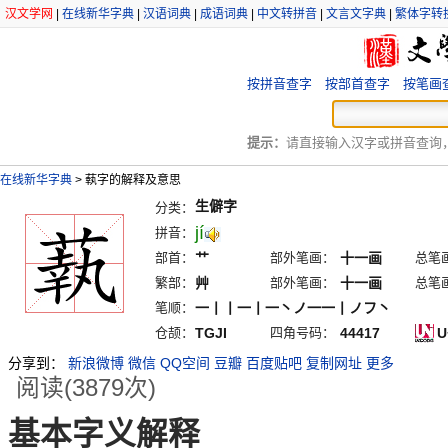
汉文学网
|
在线新华字典
|
汉语词典
|
成语词典
|
中文转拼音
|
文言文字典
|
繁体字转
按拼音查字
按部首查字
按笔画
提示：
请直接输入汉字或拼音查询，例
在线新华字典
>
蓻字的解释及意思
生僻字
分类：
jí
拼音：
部首：
艹
部外笔画：
十一画
总笔
繁部：
艸
部外笔画：
十一画
总笔
笔顺：
一丨丨一丨一丶ノ一一丨ノフ丶
仓颉：
TGJI
四角号码：
44417
U
分享到：
新浪微博
微信
QQ空间
豆瓣
百度贴吧
复制网址
更多
阅读(3879次)
基本字义解释