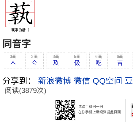
蓻字的楷书
同音字
3画
3画
3画
5画
6画
6画
亼
亽
及
伋
吃
吉
分享到：
新浪微博
微信
QQ空间
豆
阅读(3879次)
试试手机扫一扫
在你手机上继续浏览此页面