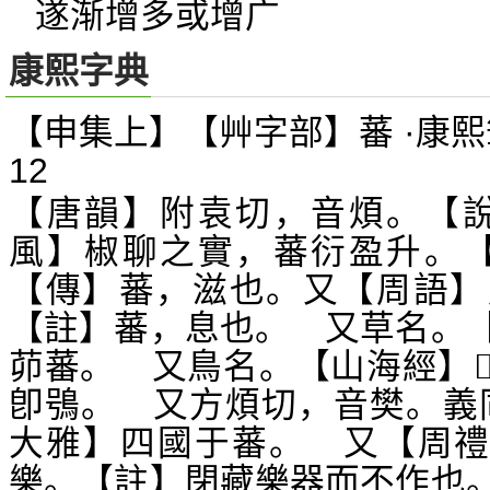
遂渐增多或增广
康熙字典
【申集上】【艸字部】蕃 ·康熙
12
【唐韻】附袁切，音煩。【說
風】椒聊之實，蕃衍盈升。【
【傳】蕃，滋也。又【周語】
【註】蕃，息也。 又草名。
茆蕃。 又鳥名。【山海經】

卽鴞。 又方煩切，音樊。義
大雅】四國于蕃。 又【周禮
樂。【註】閉藏樂器而不作也