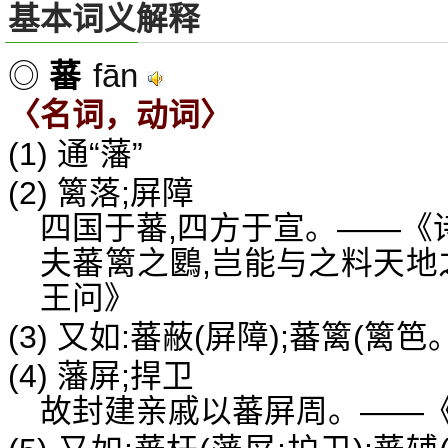
基本词义解释
fān
◎
蕃
〈名词，动词〉
(1) 通“藩”
(2) 篱落;屏障
四国于蕃,四方于宣。——《诗
夫蕃篱之鶠,岂能与之料天地
王问》
(3) 又如:蕃蔽(屏障);蕃篱(篱
(4) 藩屏;捍卫
故封建亲戚以蕃屏周。——《