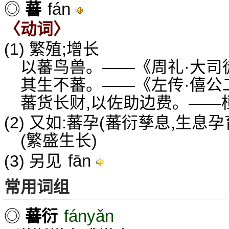
fán
◎
蕃
〈动词〉
(1) 繁殖;增长
以蕃鸟兽。——《周礼·大司
其生不蕃。——《左传·僖公
蕃货长财,以佐助边费。——
(2) 又如:蕃孕(蕃衍孳息,生息孕
(繁盛生长)
fān
(3) 另见
常用词组
fányǎn
◎
蕃衍