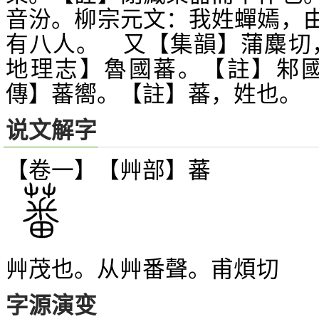
音汾。柳宗元文：我姓蟬嫣，
有八人。 又【集韻】蒲麋切
地理志】魯國蕃。【註】邾國
傳】蕃嚮。【註】蕃，姓也。
说文解字
【卷一】【艸部】
蕃
艸茂也。从艸番聲。甫煩切
字源演变