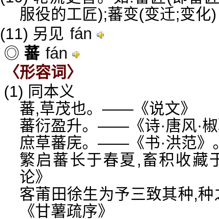
服役的工匠);蕃变(变迁;变化)
fán
(11) 另见
fán
◎
蕃
〈形容词〉
(1) 同本义
蕃,草茂也。——《说文》
蕃衍盈升。——《诗·唐风·
庶草蕃庑。——《书·洪范》。
繁启蕃长于春夏,畜积收藏
论》
客莆田徐生为予三致其种,种
《甘薯疏序》