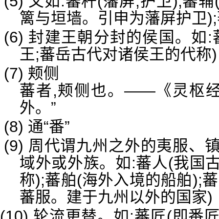
(5) 又如:蕃杆(藩屏;护卫);蕃
篱与垣墙。引申为藩屏护卫);
(6) 封建王朝分封的侯国。如
王;蕃岳古代对诸侯王的代称)
(7) 颊侧
蕃者,颊侧也。——《灵枢经
外。”
(8) 通“番”
(9) 周代谓九州之外的夷服
域外或外族。如:蕃人(我国
称);蕃舶(海外入境的船舶)
蕃服。建于九州以外的国家)
(10) 轮流更替。如:蕃匠(即