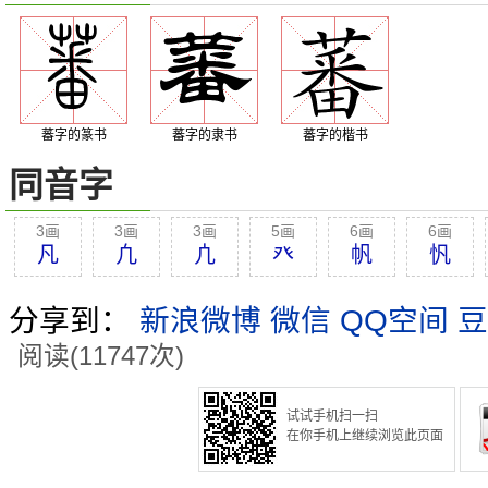
蕃字的篆书
蕃字的隶书
蕃字的楷书
同音字
3画
3画
3画
5画
6画
6画
凡
凢
凣
癶
帆
忛
分享到：
新浪微博
微信
QQ空间
豆
阅读(11747次)
试试手机扫一扫
在你手机上继续浏览此页面