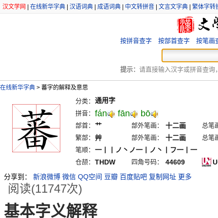
汉文学网
|
在线新华字典
|
汉语词典
|
成语词典
|
中文转拼音
|
文言文字典
|
繁体字转
按拼音查字
按部首查字
按笔画
提示：
请直接输入汉字或拼音查询，例
在线新华字典
>
蕃字的解释及意思
通用字
分类：
fán
fān
bō
拼音：
部首：
艹
部外笔画：
十二画
总笔
繁部：
艸
部外笔画：
十二画
总笔
笔顺：
一丨丨ノ丶ノ一丨ノ丶丨フ一丨一
仓颉：
THDW
四角号码：
44609
U
分享到：
新浪微博
微信
QQ空间
豆瓣
百度贴吧
复制网址
更多
阅读(11747次)
基本字义解释