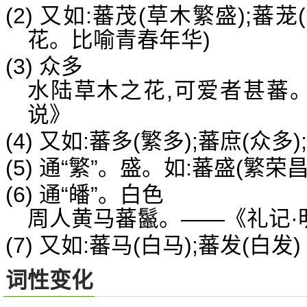
(2) 又如:蕃茂(草木繁盛);蕃
花。比喻青春年华)
(3) 众多
水陆草木之花,可爱者甚蕃。
说》
(4) 又如:蕃多(繁多);蕃庶(众多
(5) 通“繁”。盛。如:蕃盛(繁荣
(6) 通“皤”。白色
周人黄马蕃鬣。——《礼记·
(7) 又如:蕃马(白马);蕃发(白发)
词性变化