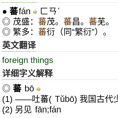
fán
ㄈㄢˊ
●
蕃
◎ 茂盛：
蕃
茂。
蕃
昌。
蕃
芜。
◎ 繁多：
蕃
衍（同“繁衍”）。
英文翻译
foreign things
详细字义解释
bō
◎
蕃
Tǔbō
(1) ——吐蕃(
) 我国古代
fān;fán
(2) 另见