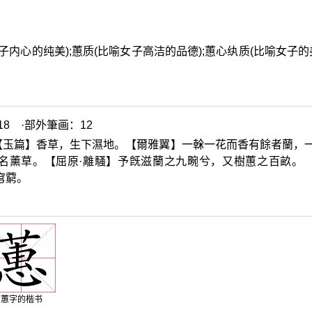
内心的纯美);蕙质(比喻女子高洁的品德);蕙心纨质(比喻女子的美
8 ·部外筆画：12
【玉篇】香草，生下濕地。【爾雅翼】一榦一花而香有餘者蘭，
名薰草。【屈原·離騷】予旣滋蘭之九畹兮，又樹蕙之百畝。
穹藭。
蕙字的楷书