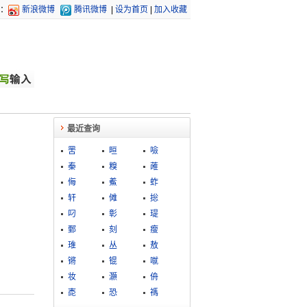
：
新浪微博
腾讯微博
|
设为首页
|
加入收藏
最近查询
罟
晅
噞
秦
糗
蓶
侮
鮺
蚱
轩
傩
捴
叼
彰
瑅
鄄
刻
瘦
琟
丛
敖
锵
锟
噈
妆
灝
侜
唜
恐
禡