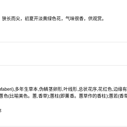
，狭长而尖，初夏开淡黄绿色花，气味很香，供观赏。
umfaberi),多年生草本,伪鳞茎卵形,叶线形,总状花序,花红色,边缘
色(比喻美色。蕙,香草);蕙柱(即薰香。蕙草作的香柱);蕙若(香
称