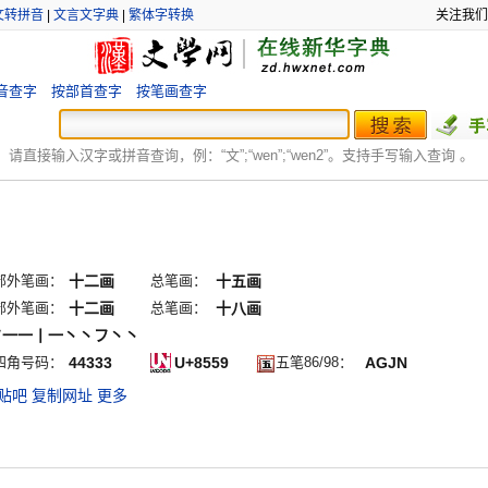
文转拼音
|
文言文字典
|
繁体字转换
关注我们
音查字
按部首查字
按笔画查字
：
请直接输入汉字或拼音查询，例：“文”;“
wen
”;“
wen2
”。支持手写输入查询 。
部外笔画：
十二画
总笔画：
十五画
部外笔画：
十二画
总笔画：
十八画
フ一一丨一丶丶フ丶丶
四角号码：
44333
U+8559
五笔86/98：
AGJN
贴吧
复制网址
更多