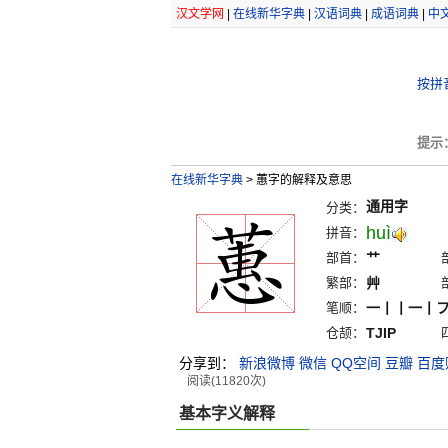
汉文学网
|
在线新华字典
|
汉语词典
|
成语词典
|
中
按拼
提示
在线新华字典
>
蕙字的解释及意思
通用字
分类：
huì
拼音：
部首：
艹
繁部：
艸
笔顺：
一丨丨一丨
仓颉：
TJIP
分享到：
新浪微博
微信
QQ空间
豆瓣
百度
阅读(11820次)
基本字义解释