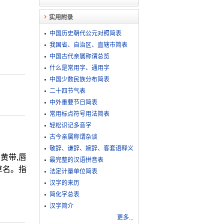
实用附录
中国历史朝代公元对照简表
我国省、自治区、直辖市简表
中国古代亲属称谓总览
什么是常用字、通用字
中国少数民族分布简表
二十四节气表
中外重要节日简表
常用标点符号用法简表
轻松识记多音字
古今亲属称谓杂谈
敬​辞​、​谦​辞​、​婉​辞​、​客​套​语​释​义
有黄带,唇
最完整的汉语拼音表
草名。指
法定计量单位简表
汉字的来历
简化字总表
汉字简介
更多...