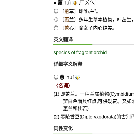
huì
ㄏㄨㄟˋ
●
蕙
◎ 〔
蕙
草〕即“佩兰”。
◎ 〔
蕙
兰〕多年生草本植物，叶丛生
◎ 〔
蕙
心〕喻女子内心纯美。
英文翻译
species of fragrant orchid
详细字义解释
huì
◎
蕙
〈名词〉
(1) 即蕙兰。一种兰属植物(Cymbidi
瓣白色而具红点,可供观赏。又如:蕙
蕙兰和杜若)
(2) 零陵香豆(Dipteryxodorata)的古别
词性变化