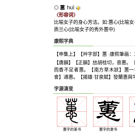
huì
◎
蕙
〈形容词〉
比喻女子的身心芳洁。如:蕙心(比喻女子
质兰心(比喻女子的秀外蕙中)
康熙字典
【申集上】【艸字部】蕙 ·康熙筆画：1
【唐韻】【正韻】
𠀤
胡桂切，音惠。
而香不足者蕙。【南方草木狀】蕙一
會】通惠。【揚雄·甘泉賦】發蘭惠與
字源演变
蕙字的篆书
蕙字的隶书