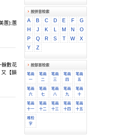
按拼音检索
A
B
C
D
E
F
G
蕙);蕙
H
J
K
L
M
N
O
P
Q
R
S
T
W
X
Y
Z
一榦數花
按部首检索
 又【韻
笔画
笔画
笔画
笔画
笔画
一
二
三
四
五
笔画
笔画
笔画
笔画
笔画
六
七
八
九
十
笔画
笔画
笔画
笔画
笔画
十一
十二
十三
十四
十五
难检
字