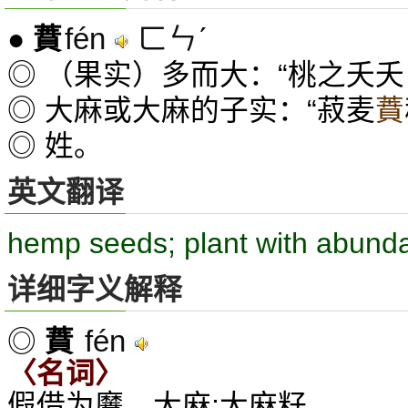
fén
ㄈㄣˊ
●
蕡
◎ （果实）多而大：“桃之夭
◎ 大麻或大麻的子实：“菽麦
蕡
◎ 姓。
英文翻译
hemp seeds; plant with abund
详细字义解释
fén
◎
蕡
〈名词〉
假借为黂。大麻;大麻籽