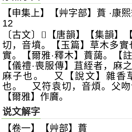
【申集上】【艸字部】蕡 ·康熙
12
〔古文〕
【唐韻】【集韻】
𦶁
切，音墳。【玉篇】草木多實
實。【爾雅·釋木】蕡藹。【
【儀禮·喪服傳】苴絰者，麻
麻子也。 又【說文】雜香
也。 又符袁切，音煩。父吻
【爾雅】作黂。
说文解字
【卷一】【艸部】
蕡