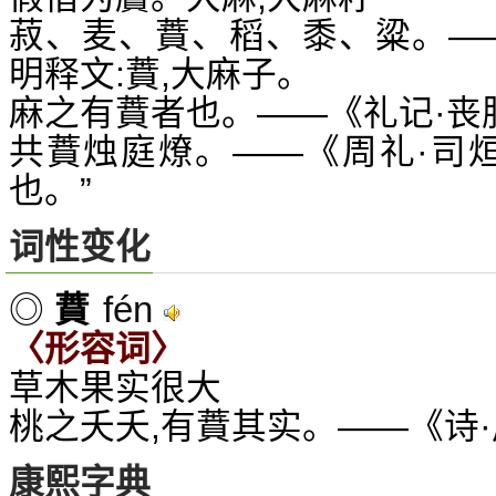
菽、麦、蕡、稻、黍、粱。—
明释文:蕡,大麻子。
麻之有蕡者也。——《礼记·丧服
共蕡烛庭燎。——《周礼·司烜
也。”
词性变化
fén
◎
蕡
〈形容词〉
草木果实很大
桃之夭夭,有蕡其实。——《诗·
康熙字典