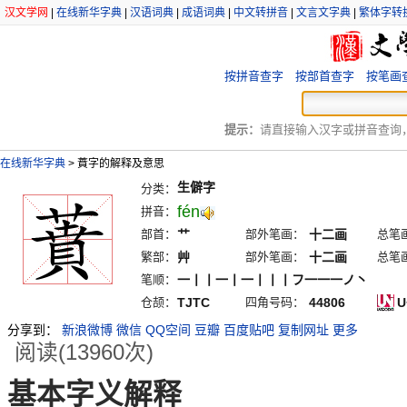
汉文学网
|
在线新华字典
|
汉语词典
|
成语词典
|
中文转拼音
|
文言文字典
|
繁体字转
按拼音查字
按部首查字
按笔画
提示：
请直接输入汉字或拼音查询，例
在线新华字典
>
蕡字的解释及意思
生僻字
分类：
fén
拼音：
部首：
艹
部外笔画：
十二画
总笔
繁部：
艸
部外笔画：
十二画
总笔
笔顺：
一丨丨一丨一丨丨丨フ一一一ノ丶
仓颉：
TJTC
四角号码：
44806
U
分享到：
新浪微博
微信
QQ空间
豆瓣
百度贴吧
复制网址
更多
阅读(13960次)
基本字义解释