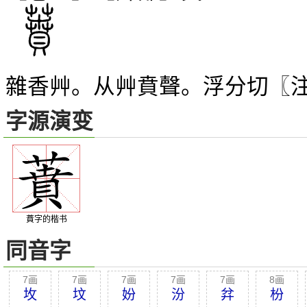
雜香艸。从艸賁聲。浮分切〖
字源演变
蕡字的楷书
同音字
7画
7画
7画
7画
7画
8画
坆
坟
妢
汾
弅
枌