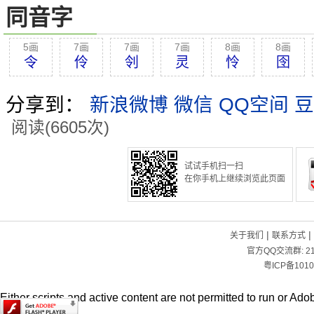
同音字
5画
7画
7画
7画
8画
8画
令
伶
刢
灵
怜
囹
分享到：
新浪微博
微信
QQ空间
豆
阅读(6605次)
试试手机扫一扫
在你手机上继续浏览此页面
|
|
关于我们
联系方式
官方QQ交流群:
2
粤ICP备1010
Either scripts and active content are not permitted to run or Adob