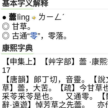
基本字义解释
lìng
ㄌㄧㄥˊ
●
蘦
◎ 甘草。
◎ 古通“
零
”，零落。
康熙字典
【申集上】【艸字部】蘦 ·康熙
17
【唐韻】郞丁切，音靈。【說
草】蘦，大苦。【疏】今甘草
采苓采苓是也。 又通零。【
辭·遠遊】悼芳草之先蘦。 亦