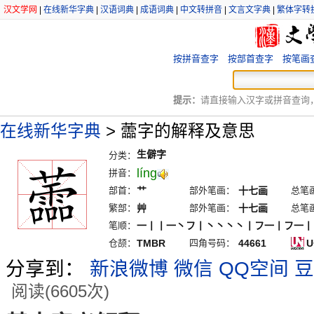
汉文学网
|
在线新华字典
|
汉语词典
|
成语词典
|
中文转拼音
|
文言文字典
|
繁体字转
按拼音查字
按部首查字
按笔画
提示：
请直接输入汉字或拼音查询，例
在线新华字典
>
蘦字的解释及意思
生僻字
分类：
líng
拼音：
部首：
艹
部外笔画：
十七画
总笔
繁部：
艸
部外笔画：
十七画
总笔
笔顺：
一丨丨一丶フ丨丶丶丶丶丨フ一丨フ一丨
仓颉：
TMBR
四角号码：
44661
U
分享到：
新浪微博
微信
QQ空间
豆
阅读(6605次)