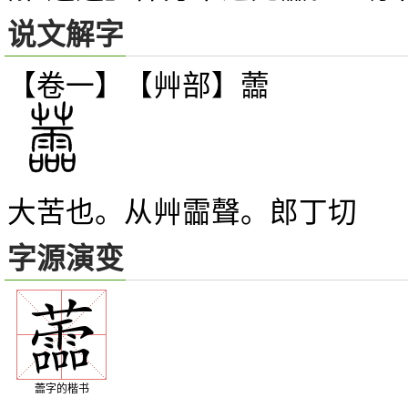
说文解字
【卷一】【艸部】
蘦
大苦也。从艸霝聲。郎丁切
字源演变
蘦字的楷书