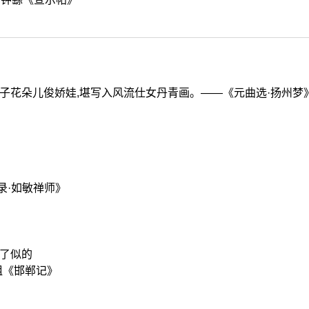
子花朵儿俊娇娃,堪写入风流仕女丹青画。——《元曲选·扬州梦
录·如敏禅师》
王了似的
祖《邯郸记》