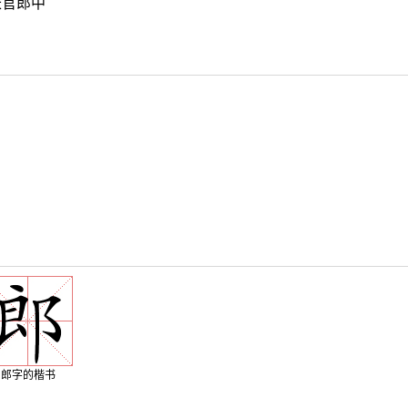
长官郎中
郎字的楷书