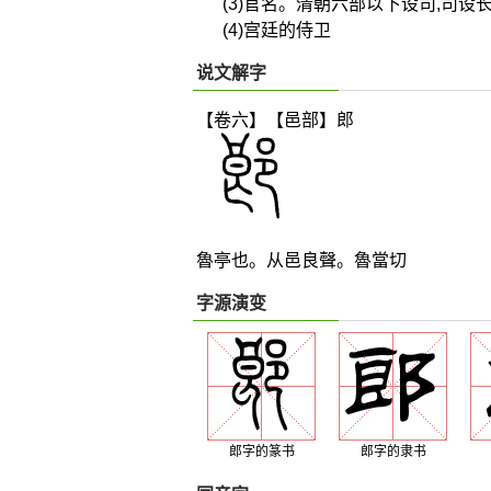
(3)官名。清朝六部以下设司,司设
(4)宫廷的侍卫
说文解字
【卷六】【邑部】
郎
魯亭也。从邑良聲。魯當切
字源演变
郎字的篆书
郎字的隶书