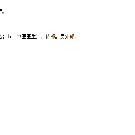
貌。
名；ｂ．中医医生）。侍
郎
。员外
郎
。