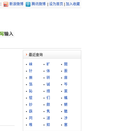
：
新浪微博
腾讯微博
|
设为首页
|
加入收藏
最近查询
崃
旷
閸
针
体
蘌
撅
转
庫
箔
铖
笒
鈊
措
裳
锟
们
蟕
妙
颇
鱂
蕻
隽
魋
同
澻
涉
唯
妲
塞