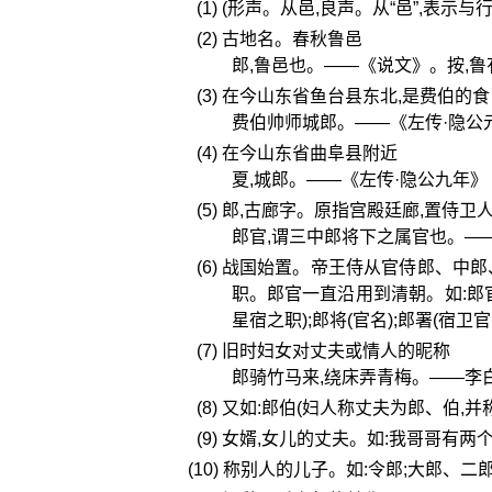
(1) (形声。从邑,良声。从“邑”,表
(2) 古地名。春秋鲁邑
郎,鲁邑也。——《说文》。按,鲁
(3) 在今山东省鱼台县东北,是费伯的
费伯帅师城郎。——《左传·隐公
(4) 在今山东省曲阜县附近
夏,城郎。——《左传·隐公九年》
(5) 郎,古廊字。原指宫殿廷廊,置侍
郎官,谓三中郎将下之属官也。—
(6) 战国始置。帝王侍从官侍郎、
职。郎官一直沿用到清朝。如:郎官
星宿之职);郎将(官名);郎署(宿卫
(7) 旧时妇女对丈夫或情人的昵称
郎骑竹马来,绕床弄青梅。——李
(8) 又如:郎伯(妇人称丈夫为郎、伯,并
(9) 女婿,女儿的丈夫。如:我哥哥有两个
(10) 称别人的儿子。如:令郎;大郎、二