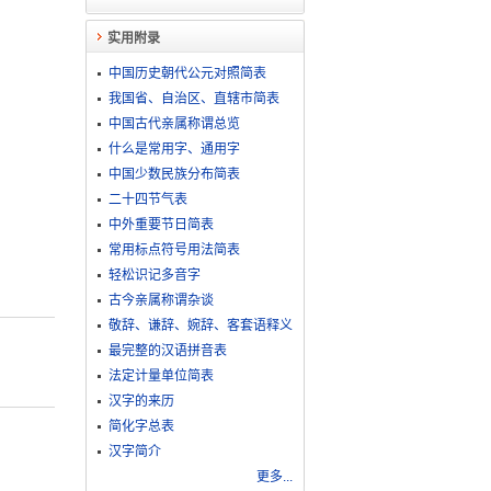
实用附录
中国历史朝代公元对照简表
我国省、自治区、直辖市简表
中国古代亲属称谓总览
什么是常用字、通用字
中国少数民族分布简表
二十四节气表
中外重要节日简表
常用标点符号用法简表
轻松识记多音字
古今亲属称谓杂谈
敬​辞​、​谦​辞​、​婉​辞​、​客​套​语​释​义
最完整的汉语拼音表
法定计量单位简表
汉字的来历
简化字总表
汉字简介
更多...