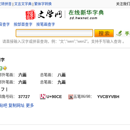
文转拼音
|
文言文字典
|
繁体字转换
关注我们
音查字
按部首查字
按笔画查字
：
请直接输入汉字或拼音查询，例：“文”;“
wen
”;“
wen2
”。支持手写输入查询 。
用字
g
部外笔画：
六画
总笔画：
八画
部外笔画：
六画
总笔画：
九画
丶フ丨
四角号码：
37727
U+90CE
五笔86/98：
YVCBYVBH
贴吧
复制网址
更多