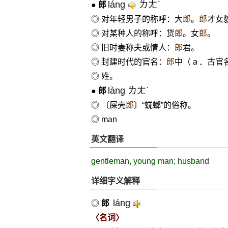
láng
ㄌㄤˊ
●
郎
◎ 对年轻男子的称呼：大
郎
。
郎
才女
◎ 对某种人的称呼：货
郎
。女
郎
。
◎ 旧时妻称夫或情人：
郎
君。
◎ 封建时代的官名：
郎
中（ａ．古官
◎ 姓。
làng ㄌㄤˋ
●
郎
◎ 〔屎壳
郎
〕“蜣螂”的俗称。
◎ man
英文翻译
gentleman, young man; husband
详细字义解释
láng
◎
郎
〈名词〉