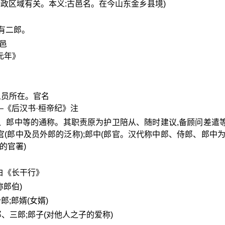
示与行政区域有关。本义:古邑名。在今山东金乡县境)
有二郎。
食邑
元年》
卫人员所在。官名
—《后汉书·桓帝纪》注
中郎、郎中等的通称。其职责原为护卫陪从、随时建议,备顾问差遣
(郎中及员外郎的泛称);郎中(郎官。汉代称中郎、侍郎、郎中为
官的官署)
白《长干行》
称郎伯)
郎;郎婿(女婿)
郎、三郎;郎子(对他人之子的爱称)