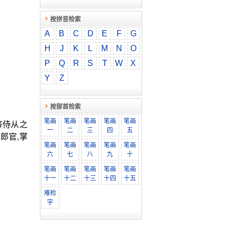
按拼音检索
A
B
C
D
E
F
G
H
J
K
L
M
N
O
P
Q
R
S
T
W
X
Y
Z
按部首检索
笔画
笔画
笔画
笔画
笔画
等侍从之
一
二
三
四
五
郎官,掌
笔画
笔画
笔画
笔画
笔画
六
七
八
九
十
笔画
笔画
笔画
笔画
笔画
十一
十二
十三
十四
十五
难检
字