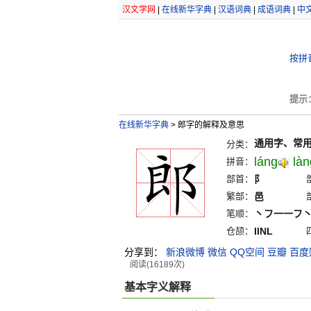
汉文学网
|
在线新华字典
|
汉语词典
|
成语词典
|
中
按拼
提示
在线新华字典
>
郎字的解释及意思
通用字、常
分类：
láng
làn
拼音：
部首：
阝
繁部：
邑
笔顺：
丶フ一一フ
仓颉：
IINL
分享到：
新浪微博
微信
QQ空间
豆瓣
百度
阅读(16189次)
基本字义解释