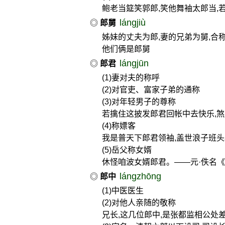
鲍老当筵笑郭郎,笑他舞袖太郎当,
lángjiù
◎
郎舅
姊妹的丈夫为郎,妻的兄弟为舅,合
他们俩是郎舅
lángjūn
◎
郎君
(1)妻对夫的称呼
(2)对官吏、富家子弟的通称
(3)对年轻男子的尊称
若擒住这披发郎君回帐中去快乐,
(4)称嫖客
我是普天下郎君领袖,盖世浪子班头
(5)岳父称女婿
休怪咱波女婿郎君。——元·佚名
lángzhōng
◎
郎中
(1)中医医生
(2)对他人亲随的敬称
兄长,这几位郎中,是张都监相公处