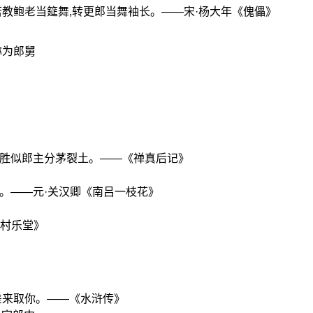
若教鲍老当筵舞,转更郎当舞袖长。——宋·杨大年《傀儡》
称为郎舅
煞胜似郎主分茅裂土。——《禅真后记》
。——元·关汉卿《南吕一枝花》
《村乐堂》
差来取你。——《水浒传》