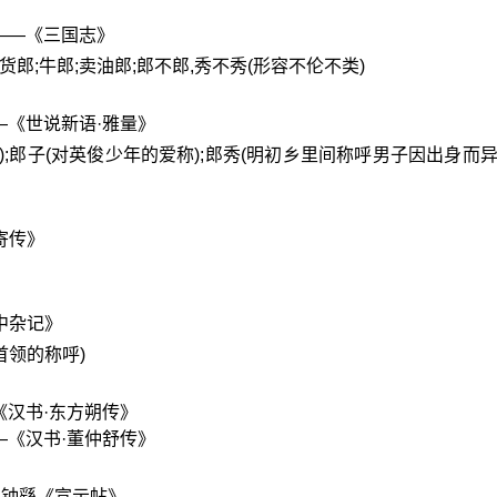
——《三国志》
货郎;牛郎;卖油郎;郎不郎,秀不秀(形容不伦不类)
—《世说新语·雅量》
成材);郎子(对英俊少年的爱称);郎秀(明初乡里间称呼男子因出身而
寄传》
中杂记》
族首领的称呼)
《汉书·东方朔传》
—《汉书·董仲舒传》
·钟繇《宣示帖》