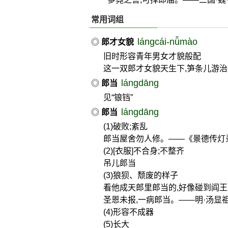
常用词组
lángcái-nǚmào
◎
郎才女貌
旧时形容青年男女才貌般配
这一双郎才女貌天生下,笋条儿游治
lángdāng
◎
郎当
见“锒铛”
lángdāng
◎
郎当
(1)破败;紊乱
郎当屋舍勿人修。——《景德传灯
(2)[衣服]不合身;不整齐
吊儿郎当
(3)狼狈、颓废的样子
看他成天郎里郎当的,好像碰到阎
圣恩未报,一病郎当。——明·汤显
(4)形容不成器
(5)长大