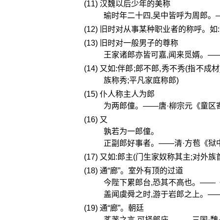
(11) 汉魏以后少年的美称
瑜时年二十四,吴中皆呼为周郎。
(12) 旧时对从事某种职业者的称呼。如:
(13) 旧时对一般男子的尊称
王家诸郎亦皆可嘉,闻来觅婿。—
(14) 又如:伴郎;郎不郎,秀不秀(指不
族称秀;平凡家庭称郎)
(15) 仆人称主人为郎
为两郎僮。——唐·柳宗元《童区
(16) 又
孰若为一郎僮。
正副郎好事者。——清·方苞《狱
(17) 又如:郎主(门生家奴称其主;对外
(18) 通“廊”。室外有顶的过道
今陛下累郎台,恐其不高也。——
盖闻虞舜之时,游于岩郎之上。—
(19) 通“廊”。朝廷
茤荛之言,可择郎庙。——三国·魏