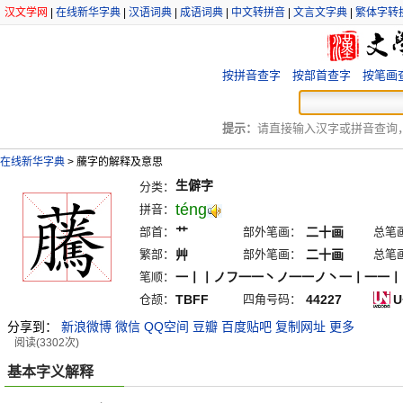
汉文学网
|
在线新华字典
|
汉语词典
|
成语词典
|
中文转拼音
|
文言文字典
|
繁体字转
按拼音查字
按部首查字
按笔画
提示：
请直接输入汉字或拼音查询，例
在线新华字典
>
虅字的解释及意思
生僻字
分类：
téng
拼音：
部首：
艹
部外笔画：
二十画
总笔
繁部：
艸
部外笔画：
二十画
总笔
笔顺：
一丨丨ノフ一一丶ノ一一ノ丶一丨一一丨
仓颉：
TBFF
四角号码：
44227
U
分享到：
新浪微博
微信
QQ空间
豆瓣
百度贴吧
复制网址
更多
阅读(3302次)
基本字义解释