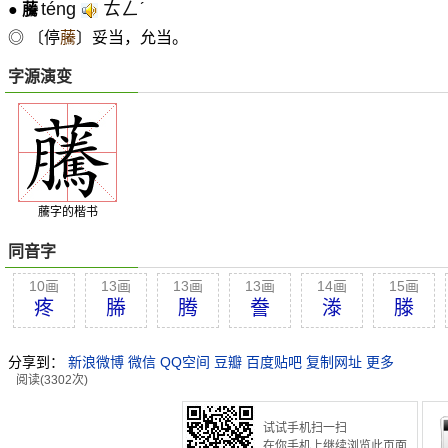
téng
ㄊㄥˊ
●
虅
◎ 〔停
虅
〕妥当，允当。
字源演变
虅字的楷书
同音字
10画
13画
13画
13画
14画
15画
疼
幐
腾
誊
漛
滕
分享到：
新浪微博
微信
QQ空间
豆瓣
百度贴吧
复制网址
更多
阅读(3302次)
试试手机扫一扫
在你手机上继续浏览此页面