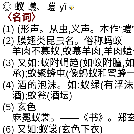
yǐ
◎
蚁
蟻、螘
〈名词〉
(1) (形声。从虫,义声。本作“螘
(2) 膜翅类昆虫名。俗称蚂蚁
羊肉不慕蚁,蚁慕羊肉,羊肉
(3) 又如:蚁附蝇趋(如蚁附
承);蚁聚蜂屯(像蚂蚁和蜜蜂
(4) 酒的泡沫。如:蚁绿(有浮
酒);蚁瓮(酒坛)
(5) 玄色
麻冕蚁裳。——《书》。郑玄
(6) 又如:蚁裳(玄色下衣)