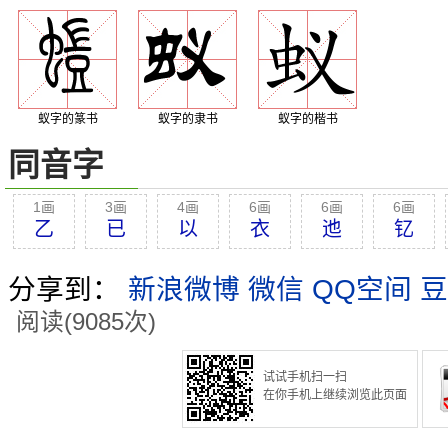
蚁字的篆书
蚁字的隶书
蚁字的楷书
同音字
1画
3画
4画
6画
6画
6画
乙
已
以
衣
迆
钇
分享到：
新浪微博
微信
QQ空间
豆
阅读(9085次)
试试手机扫一扫
在你手机上继续浏览此页面