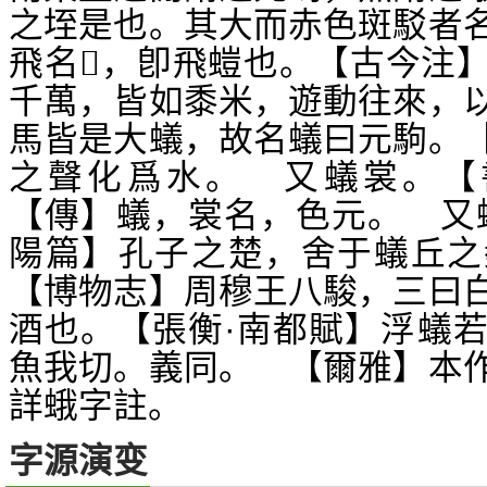
之垤是也。其大而赤色斑駁者
飛名
，卽飛螘也。【古今注
𧕈
千萬，皆如黍米，遊動往來，
馬皆是大蟻，故名蟻曰元駒。
之聲化爲水。 又蟻裳。【
【傳】蟻，裳名，色元。 又
陽篇】孔子之楚，舍于蟻丘之
【博物志】周穆王八駿，三曰
酒也。【張衡·南都賦】浮蟻
魚我切。義同。 【爾雅】本
詳蛾字註。
字源演变