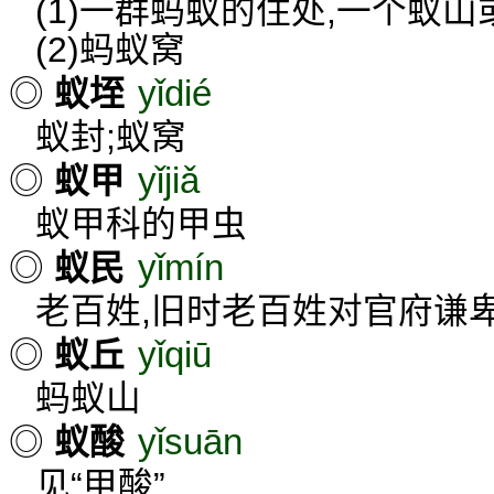
(1)一群蚂蚁的住处,一个蚁山
(2)蚂蚁窝
yǐdié
◎
蚁垤
蚁封;蚁窝
yǐjiǎ
◎
蚁甲
蚁甲科的甲虫
yǐmín
◎
蚁民
老百姓,旧时老百姓对官府谦卑
yǐqiū
◎
蚁丘
蚂蚁山
yǐsuān
◎
蚁酸
见“甲酸”