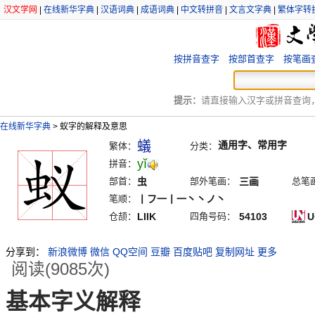
汉文学网
|
在线新华字典
|
汉语词典
|
成语词典
|
中文转拼音
|
文言文字典
|
繁体字转
按拼音查字
按部首查字
按笔画
提示：
请直接输入汉字或拼音查询，例
在线新华字典
>
蚁字的解释及意思
蟻
通用字、常用字
繁体：
分类：
yĭ
拼音：
部首：
虫
部外笔画：
三画
总笔
笔顺：
丨フ一丨一丶丶ノ丶
仓颉：
LIIK
四角号码：
54103
U
分享到：
新浪微博
微信
QQ空间
豆瓣
百度贴吧
复制网址
更多
阅读(9085次)
基本字义解释