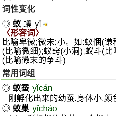
词性变化
yǐ
◎
蚁
蟻
〈形容词〉
比喻卑微;微末;小。如:蚁悃(
(比喻微细);蚁窍(小洞);蚁斗(
(比喻微末的争斗)
常用词组
yǐcán
◎
蚁蚕
刚孵化出来的幼蚕,身体小,颜
yǐcháo
◎
蚁巢