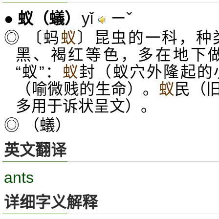
yǐ
ㄧˇ
●
蚁
（蟻）
◎ 〔蚂
蚁
〕昆虫的一科，种
黑、褐红等色，多在地下
“蚁”：
蚁
封（蚁穴外隆起的
（喻微贱的生命）。
蚁
民（
多用于诉状呈文）。
◎ （蟻）
英文翻译
ants
详细字义解释