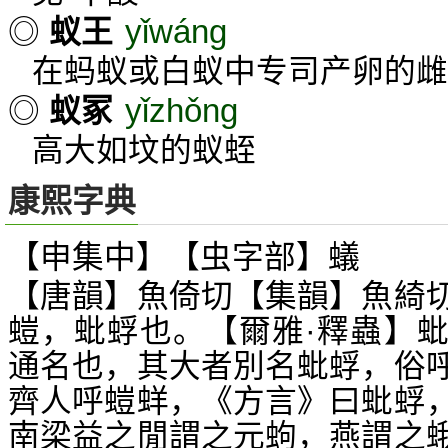
yǐwáng
◎
蚁王
在蚂蚁或白蚁中专司产卵的雌
yǐzhǒng
◎
蚁冢
高大如坟的蚁蛭
康熙字典
【申集中】【虫字部】蟻
【唐韻】魚倚切【集韻】魚綺
螘，蚍蜉也。【爾雅·釋蟲】
通名也，其大者別名蚍蜉，俗
齊人呼螘蛘，《方言》曰蚍蜉
南梁益之閒謂之元蚼，燕謂之