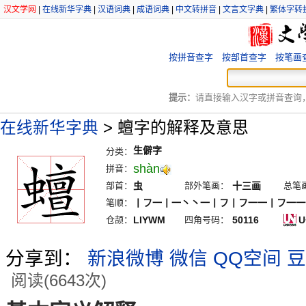
汉文学网
|
在线新华字典
|
汉语词典
|
成语词典
|
中文转拼音
|
文言文字典
|
繁体字转
按拼音查字
按部首查字
按笔画
提示：
请直接输入汉字或拼音查询，例
在线新华字典
>
蟺字的解释及意思
生僻字
分类：
shàn
拼音：
部首：
虫
部外笔画：
十三画
总笔
笔顺：
丨フ一丨一丶丶一丨フ丨フ一一丨フ一一
仓颉：
LIYWM
四角号码：
50116
U
分享到：
新浪微博
微信
QQ空间
豆
阅读(6643次)