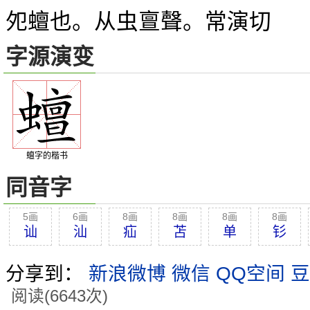
夗蟺也。从虫亶聲。常演切
字源演变
蟺字的楷书
同音字
5画
6画
8画
8画
8画
8画
讪
汕
疝
苫
单
钐
分享到：
新浪微博
微信
QQ空间
豆
阅读(6643次)