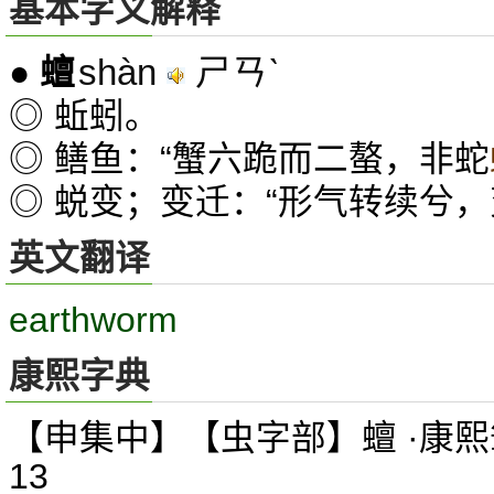
基本字义解释
shàn
ㄕㄢˋ
●
蟺
◎ 蚯蚓。
◎ 鳝鱼：“蟹六跪而二螯，非蛇
◎ 蜕变；变迁：“形气转续兮
英文翻译
earthworm
康熙字典
【申集中】【虫字部】蟺 ·康熙
13