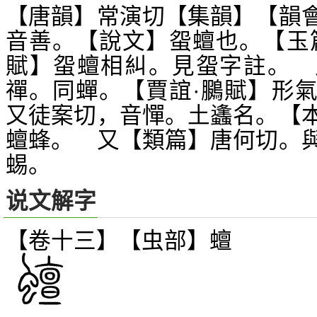
【唐韻】常演切【集韻】【韻
音善。【說文】
蟺也。【玉
䖤
賦】
蟺相糾。見
字註。 
䖤
䖤
禪。同蟬。【賈誼·鵩賦】形
又徒案切，音憚。土蠭名。【
蟺蜂。 又【類篇】唐何切。
蜴。
说文解字
【卷十三】【虫部】
蟺