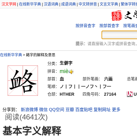
汉文学网
|
在线新华字典
|
汉语词典
|
成语词典
|
中文转拼音
|
文言文字典
|
繁体字转
按拼音查字
按部首查字
按笔画
提示：
请直接输入汉字或拼音查询，例
在线新华字典
>
衉字的解释及意思
生僻字
分类：
miè
拼音：
部首：
血
部外笔画：
六画
总笔
笔顺：
ノ丨フ丨丨一ノフ丶丨フ一
仓颉：
HTHER
四角号码：
27164
U
分享到：
新浪微博
微信
QQ空间
豆瓣
百度贴吧
复制网址
更多
阅读(4641次)
基本字义解释