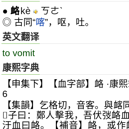
kè
ㄎㄜˋ
●
衉
◎ 古同“
喀
”，呕，吐。
英文翻译
to vomit
康熙字典
【申集下】【血字部】衉 ·康熙
6
【集韻】乞格切，音客。與
䘔
子曰：鄭人擊我，吾伏弢衉
𥳑
汙血曰衉。【補音】衉，或作