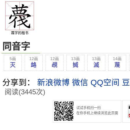
薎字的楷书
同音字
5画
12画
12画
13画
13画
14画
灭
衉
覕
搣
滅
蔑
分享到：
新浪微博
微信
QQ空间
豆
阅读(3445次)
试试手机扫一扫
在你手机上继续浏览此页面