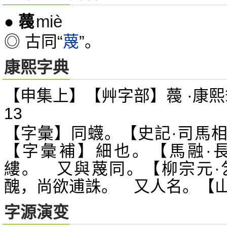
miè
●
薎
◎ 古同“
蔑
”。
康熙字典
【申集上】【艸字部】薎 ·康熙
13
【字彙】同蠛。【史記·司馬
【字彙補】細也。【馬融·
縷。 又與蔑同。【柳宗元·
醜，尚欲逋誅。 又人名。【
字源演变