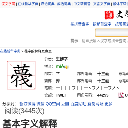
汉文学网
|
在线新华字典
|
汉语词典
|
成语词典
|
中文转拼音
|
文言文字典
|
繁体字转
按拼音查字
按部首查字
按笔画
提示：
请直接输入汉字或拼音查询，例
在线新华字典
>
薎字的解释及意思
生僻字
分类：
miè
拼音：
部首：
艹
部外笔画：
十三画
总笔
繁部：
艸
部外笔画：
十三画
总笔
笔顺：
一丨丨丨フ丨丨一丶フノ丨一フノ丶
仓颉：
TWLI
四角号码：
44253
U
分享到：
新浪微博
微信
QQ空间
豆瓣
百度贴吧
复制网址
更多
阅读(3445次)
基本字义解释