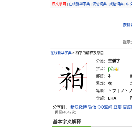
汉文学网
|
在线新华字典
|
汉语词典
|
成语词典
|
中
按拼
提示
在线新华字典
>
袙字的解释及意思
生僻字
分类：
pà
拼音：
部首：
衤
繁部：
衣
笔顺：
丶フ丨ノ丶
仓颉：
LHA
分享到：
新浪微博
微信
QQ空间
豆瓣
百度
阅读(4642次)
基本字义解释