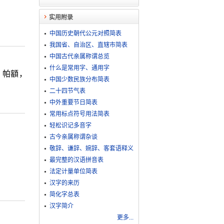
实用附录
中国历史朝代公元对照简表
我国省、自治区、直辖市简表
中国古代亲属称谓总览
什么是常用字、通用字
。帕額，
中国少数民族分布简表
二十四节气表
中外重要节日简表
常用标点符号用法简表
轻松识记多音字
古今亲属称谓杂谈
敬​辞​、​谦​辞​、​婉​辞​、​客​套​语​释​义
最完整的汉语拼音表
法定计量单位简表
汉字的来历
简化字总表
汉字简介
更多...