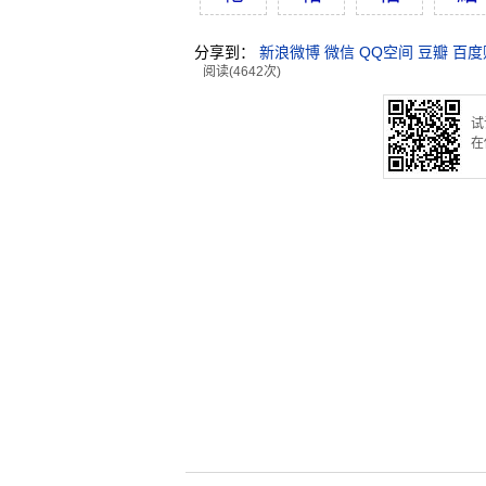
分享到：
新浪微博
微信
QQ空间
豆瓣
百度
阅读(4642次)
试
在