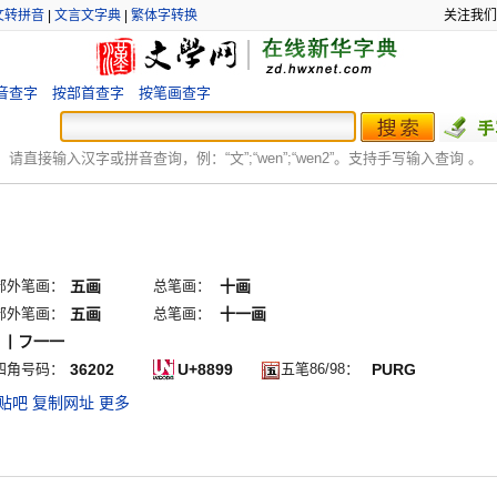
文转拼音
|
文言文字典
|
繁体字转换
关注我们
音查字
按部首查字
按笔画查字
：
请直接输入汉字或拼音查询，例：“文”;“
wen
”;“
wen2
”。支持手写输入查询 。
部外笔画：
五画
总笔画：
十画
部外笔画：
五画
总笔画：
十一画
ノ丨フ一一
四角号码：
36202
U+8899
五笔86/98：
PURG
贴吧
复制网址
更多