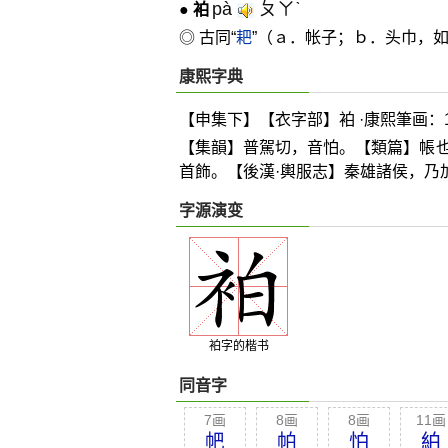
pà
ㄆㄚˋ
●
袙
◎ 古同“
耙
”（ａ．帐子；ｂ．头巾，
康熙字典
【申集下】【衣字部】袙 ·康熙筆画：1
【集韻】普駕切，音怕。【類篇】帳
首飾。【後漢·輿服志】秦雄諸侯，乃
字源演变
袙字的楷书
同音字
7画
8画
8画
11画
帊
帕
怕
絈