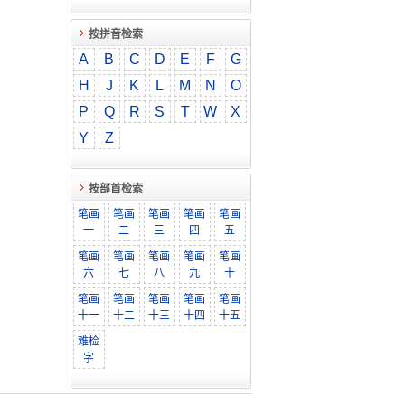
按拼音检索
A
B
C
D
E
F
G
H
J
K
L
M
N
O
P
Q
R
S
T
W
X
Y
Z
按部首检索
笔画
笔画
笔画
笔画
笔画
一
二
三
四
五
笔画
笔画
笔画
笔画
笔画
六
七
八
九
十
笔画
笔画
笔画
笔画
笔画
十一
十二
十三
十四
十五
难检
字