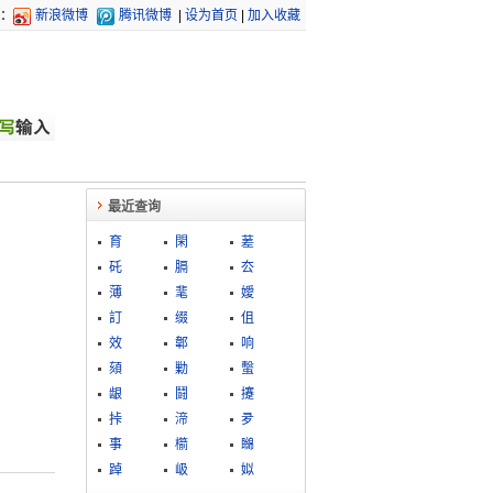
：
新浪微博
腾讯微博
|
设为首页
|
加入收藏
最近查询
育
閑
蒫
矺
膈
厺
薄
靟
嬡
訂
缀
伹
效
郼
响
頦
勦
蟿
龈
鬪
攓
挊
渧
夛
事
櫤
矊
踔
岋
姒