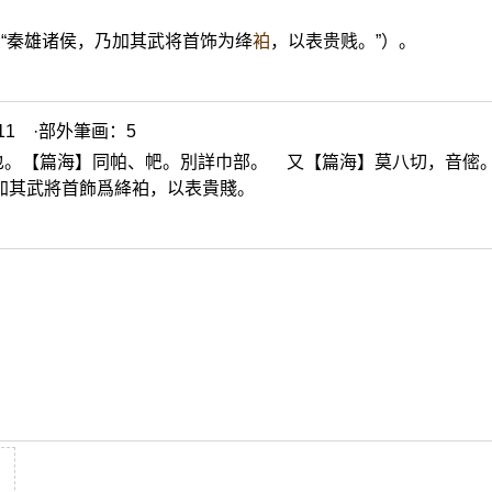
如“秦雄诸侯，乃加其武将首饰为绛
袙
，以表贵贱。”）。
1 ·部外筆画：5
也。【篇海】同帕、帊。別詳巾部。 又【篇海】莫八切，音
㑻
加其武將首飾爲絳袙，以表貴賤。