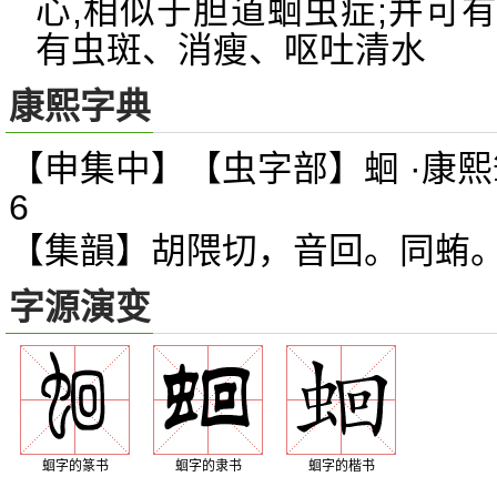
心,相似于胆道蛔虫症;并可
有虫斑、消瘦、呕吐清水
康熙字典
【申集中】【虫字部】蛔 ·康熙
6
【集韻】胡隈切，音回。同蛕
字源演变
蛔字的篆书
蛔字的隶书
蛔字的楷书