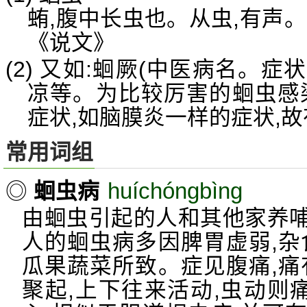
蛕,腹中长虫也。从虫,有声
《说文》
(2) 又如:蛔厥(中医病名。
凉等。为比较厉害的蛔虫感
症状,如脑膜炎一样的症状,故有
常用词组
huíchóngbìng
◎
蛔虫病
由蛔虫引起的人和其他家养
人的蛔虫病多因脾胃虚弱,杂
瓜果蔬菜所致。症见腹痛,痛
聚起,上下往来活动,虫动则