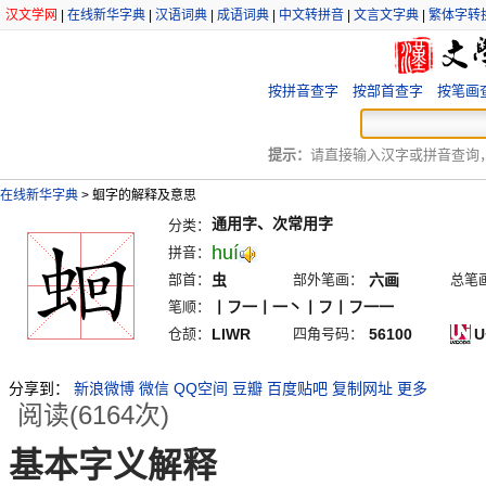
汉文学网
|
在线新华字典
|
汉语词典
|
成语词典
|
中文转拼音
|
文言文字典
|
繁体字转
按拼音查字
按部首查字
按笔画
提示：
请直接输入汉字或拼音查询，例
在线新华字典
>
蛔字的解释及意思
通用字、次常用字
分类：
huí
拼音：
部首：
虫
部外笔画：
六画
总笔
笔顺：
丨フ一丨一丶丨フ丨フ一一
仓颉：
LIWR
四角号码：
56100
U
分享到：
新浪微博
微信
QQ空间
豆瓣
百度贴吧
复制网址
更多
阅读(6164次)
基本字义解释