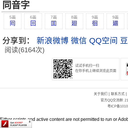
同音字
5画
6画
7画
8画
9画
9画
囘
回
囬
廻
徊
廽
分享到：
新浪微博
微信
QQ空间
豆
阅读(6164次)
试试手机扫一扫
在你手机上继续浏览此页面
|
|
关于我们
联系方式
官方QQ交流群:
2
粤ICP备1010
Either scripts and active content are not permitted to run or Adob