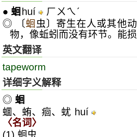
huí
ㄏㄨㄟˊ
●
蛔
◎ 〔
蛔
虫〕寄生在人或其他
物，像蚯蚓而没有环节。能损
英文翻译
tapeworm
详细字义解释
◎
蛔
huí
蜖、蛕、痐、蚘
〈名词〉
(1) 蛔虫