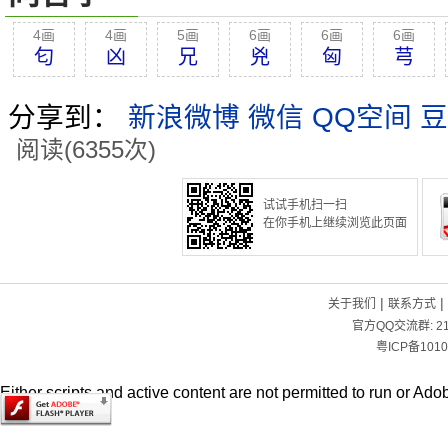
4画
4画
5画
6画
6画
6画
匂
凶
兄
兇
匈
芎
分享到：
新浪微博
微信
QQ空间
豆
阅读(6355次)
试试手机扫一扫
在你手机上继续浏览此页面
|
|
关于我们
联系方式
官方QQ交流群:
2
粤ICP备1010
Either scripts and active content are not permitted to run or Adob