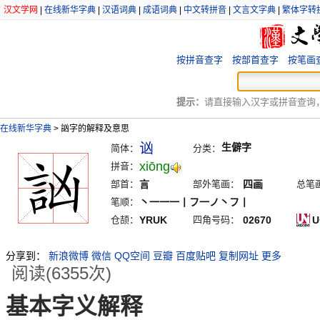
汉文学网
|
在线新华字典
|
汉语词典
|
成语词典
|
中文转拼音
|
文言文字典
|
繁体字转
按拼音查字
按部首查字
按笔画
提示：
请直接输入汉字或拼音查询，例
在线新华字典
>
訩字的解释及意思
讻
生僻字
简体：
分类：
xiōng
拼音：
部首：
言
部外笔画：
四画
总笔
笔顺：
丶一一一丨フ一ノ丶フ丨
仓颉：
YRUK
四角号码：
02670
U
分享到：
新浪微博
微信
QQ空间
豆瓣
百度贴吧
复制网址
更多
阅读(6355次)
基本字义解释