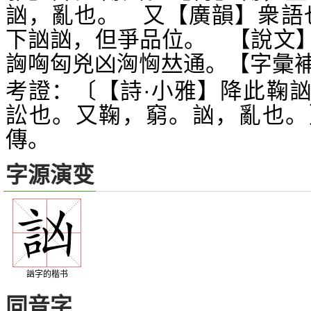
訩，亂也。 又【廣韻】衆語
下訩訩，但爭品位。 【說文
詾哅匈兇凶洶恟
通。【字彙
𠀤
考證：〔【詩·小雅】降此鞠
訟也。又鞠，窮。訩，亂也。
傳。
字源演变
訩字的楷书
同音字