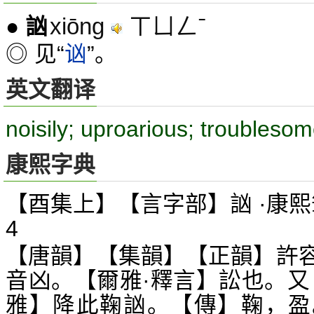
xiōng
ㄒㄩㄥˉ
●
訩
◎ 见“
讻
”。
英文翻译
noisily; uproarious; troubleso
康熙字典
【酉集上】【言字部】訩 ·康熙
4
【唐韻】【集韻】【正韻】許
音凶。【爾雅·釋言】訟也。又
雅】降此鞠訩。【傳】鞠，盈