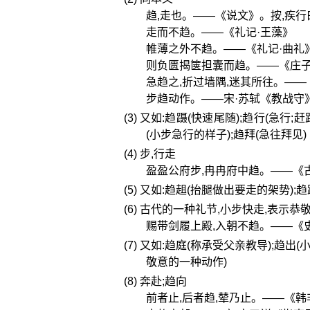
趋,走也。——《说文》。按,疾行
走而不趋。——《礼记·王藻》
帷薄之外不趋。——《礼记·曲礼
则负匮揭箧担囊而趋。——《庄子
急趋之,折过墙隅,迷其所往。——
步趋动作。——宋·苏轼《教战守
(3) 又如:趋蹑(快速尾随);趋行(急
(小步急行的样子);趋拜(急往拜见)
(4) 步,行走
盈盈公府步,冉冉府中趋。——《
(5) 又如:趋趄(抬腿做出要走的架势)
(6) 古代的一种礼节,小步快走,表示恭
赐带剑履上殿,入朝不趋。——《
(7) 又如:趋庭(称承受父亲教导);趋
敬意的一种动作)
(8) 奔赴;趋向
前者止,后者趋,辇乃止。——《韩