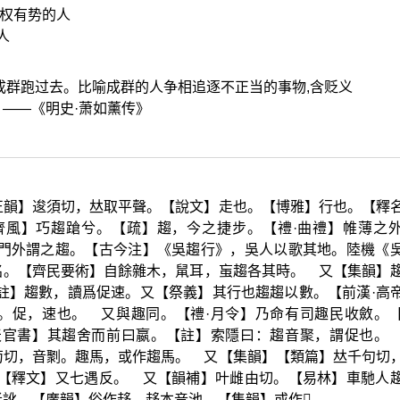
有权有势的人
人
样成群跑过去。比喻成群的人争相追逐不正当的事物,含贬义
。——《明史·萧如薰传》
正韻】逡須切，
𠀤
取平聲。【說文】走也。【博雅】行也。【釋
齊風】巧趨蹌兮。【疏】趨，今之捷步。【禮·曲禮】帷薄之
】門外謂之趨。【古今注】《吳趨行》，吳人以歌其地。陸機《
名。【齊民要術】自餘雜木，
䑕
耳，
䖟
趨各其時。 又【集韻】
註】趨數，讀爲促速。又【祭義】其行也趨趨以數。【前漢·高
。促，速也。 又與趣同。【禮·月令】乃命有司趣民收斂。
天官書】其趨舍而前曰嬴。【註】索隱曰：趨音聚，謂促也。
苟切，音
㔌
。趣馬，或作趨馬。 又【集韻】【類篇】
𠀤
千句切
。【釋文】又七遇反。 又【韻補】叶雌由切。【易林】車馳人
者訛。【廣韻】俗作趍。趍本音池。【集韻】或作
𨃘
。