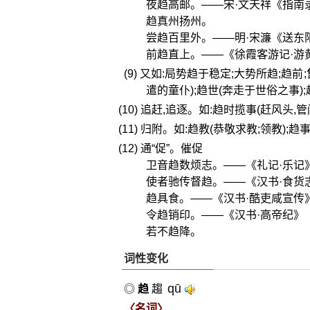
夜趋高邮。——宋·文天祥《指南
趋真州扬州。
尝趋百里外。——明·宋濂《送东
前趋直上。——《徐霞客游记·游
(9) 又如:局势趋于稳定;大势所趋;趋
遣的童仆);趋世(奔走于世俗之事);
(10) 追赶,追逐。如:趋时揽事(赶风头,管
(11) 归附。如:趋教(恭敬求教;领教);趋
(12) 通“促”。催促
卫音趋数烦志。——《礼记·乐记
使者驰传督趋。——《汉书·食货
趋具食。——《汉书·酷吏咸宣传
令趋销印。——《汉书·高帝纪》
若不趋降。
词性变化
qū
◎
趋
趨
〈名词〉