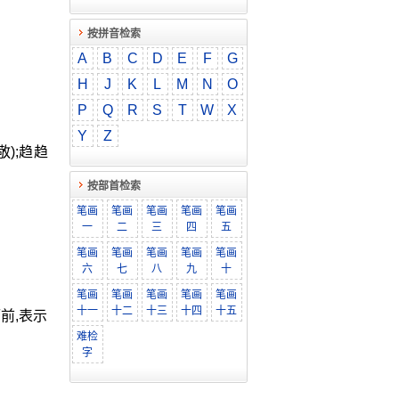
按拼音检索
A
B
C
D
E
F
G
H
J
K
L
M
N
O
P
Q
R
S
T
W
X
Y
Z
敬);趋趋
按部首检索
笔画
笔画
笔画
笔画
笔画
一
二
三
四
五
笔画
笔画
笔画
笔画
笔画
六
七
八
九
十
笔画
笔画
笔画
笔画
笔画
十一
十二
十三
十四
十五
而前,表示
难检
字