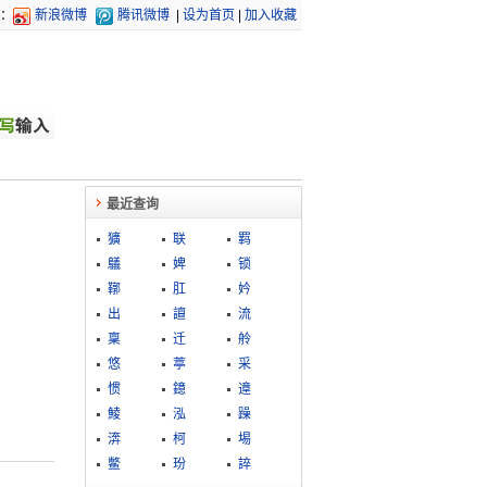
：
新浪微博
腾讯微博
|
设为首页
|
加入收藏
最近查询
獷
联
羁
鸃
婢
锁
鞹
肛
妗
出
譠
流
稟
迁
舲
悠
葶
采
惯
鐿
遧
鯪
泓
躁
渀
柯
埸
鳖
玢
誶