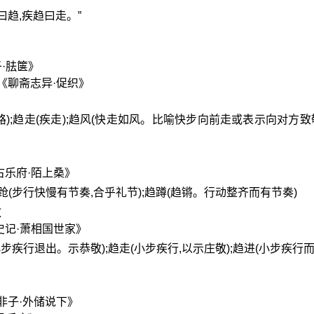
曰趋,疾趋曰走。”
》
·胠箧》
《聊斋志异·促织》
》
行;赶路);趋走(疾走);趋风(快走如风。比喻快步向前走或表示向对方致
古乐府·陌上桑》
;趋跄(步行快慢有节奏,合乎礼节);趋蹲(趋锵。行动整齐而有节奏)
敬
史记·萧相国世家》
出(小步疾行退出。示恭敬);趋走(小步疾行,以示庄敬);趋进(小步疾行
非子·外储说下》