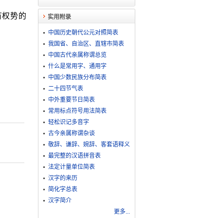
有权势的
实用附录
中国历史朝代公元对照简表
我国省、自治区、直辖市简表
中国古代亲属称谓总览
什么是常用字、通用字
中国少数民族分布简表
二十四节气表
中外重要节日简表
常用标点符号用法简表
轻松识记多音字
古今亲属称谓杂谈
敬​辞​、​谦​辞​、​婉​辞​、​客​套​语​释​义
最完整的汉语拼音表
法定计量单位简表
汉字的来历
简化字总表
汉字简介
更多...