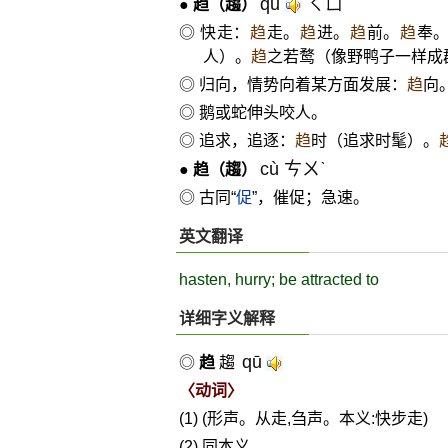
qū
ㄑㄩˉ
●
趋
（趨）
◎ 快走：
趋
走。
趋
进。
趋
前。
趋
奉
人）。
趋
之若鹜（像野鸭子一样成
◎ 归向，情势向着某方面发展：
趋
向
◎ 鹅或蛇伸头咬人。
◎ 追求，追逐：
趋
时（追求时髦）。
cù ㄘㄨˋ
●
趋
（趨）
◎ 古同“
促
”，催促；急速。
英文翻译
hasten, hurry; be attracted to
详细字义解释
qū
◎
趋
趨
〈动词〉
(1) (形声。从走,刍声。本义:快步走)
(2) 同本义