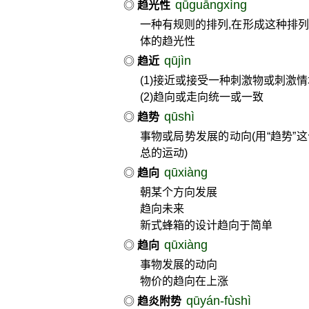
qūguāngxìng
◎
趋光性
一种有规则的排列,在形成这种排列
体的趋光性
qūjìn
◎
趋近
(1)接近或接受一种刺激物或刺激
(2)趋向或走向统一或一致
qūshì
◎
趋势
事物或局势发展的动向(用“趋势
总的运动)
qūxiàng
◎
趋向
朝某个方向发展
趋向未来
新式蜂箱的设计趋向于简单
qūxiàng
◎
趋向
事物发展的动向
物价的趋向在上涨
qūyán-fùshì
◎
趋炎附势