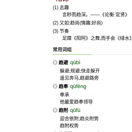
(1) 志趣
言眇而趋深。——《论衡·定贤》
(2) 又如:趋尚(情趣;好尚)
(3) 节奏
足蹀《阳阿》之舞,而手会《绿水》
常用词组
qūbì
◎
趋避
躲避;规避;快走躲开
遥见奔马,趋避路旁
qūfèng
◎
趋奉
奉承
他最爱趋奉领导
qūfù
◎
趋附
迎合依附;趋炎附势
趋附权势