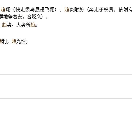
。
趋
翔（快走像鸟展翅飞翔）。
趋
炎附势（奔走于权贵，依附
群地争着去，含贬义）。
。
趋
势。大势所
趋
。
趋
利。
趋
光性。