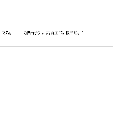
之趋。——《淮南子》。高诱注:“趋,投节也。”