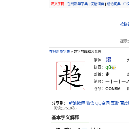
汉文学网
|
在线新华字典
|
汉语词典
|
成语词典
|
中
按拼
提示
在线新华字典
>
趋字的解释及意思
趨
繁体：
qū
拼音：
部首：
走
笔顺：
一丨一丨一
仓颉：
GONSM
分享到：
新浪微博
微信
QQ空间
豆瓣
百度
阅读(17519次)
基本字义解释