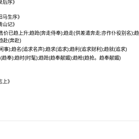
录后序》
阳马生序》
黄山记》
前;售价已趋上升;趋跄(奔走侍奉);趋走(供差遣奔走;亦作仆役别名);
趋赴(奔赴)
闲事);趋名(追求名声);趋求(追求);趋利(追求财利);趋就(追求)
事(趋奉);趋时(时髦);趋跄(趋奉献媚);趋枪(趋抢。趋奉献媚)
》
志上》
》