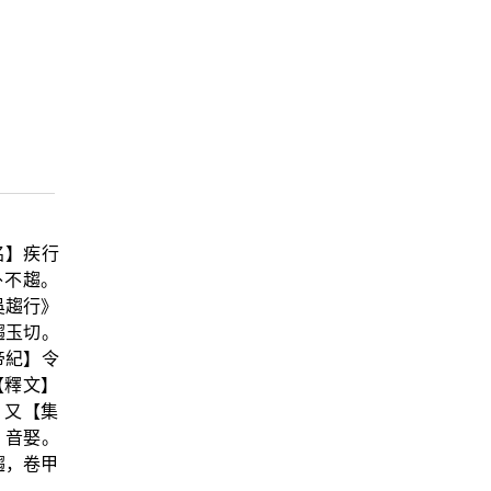
名】疾行
外不趨。
吳趨行》
趨玉切。
帝紀】令
【釋文】
 又【集
，音娶。
趨，卷甲