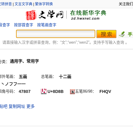
文转拼音
|
文言文字典
|
繁体字转换
关注我们
音查字
按部首查字
按笔画查字
：
请直接输入汉字或拼音查询，例：“文”;“
wen
”;“
wen2
”。支持手写输入查询 。
通用字、常用字
分类：
部外笔画：
五画
总笔画：
十二画
ノ丶ノフフ一一
四角号码：
47807
U+8D8B
五笔86/98：
FHQV
贴吧
复制网址
更多