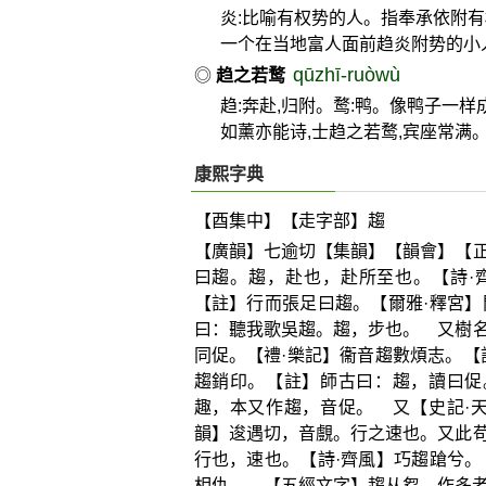
炎:比喻有权势的人。指奉承依附
一个在当地富人面前趋炎附势的小
qūzhī-ruòwù
◎
趋之若鹜
趋:奔赴,归附。鹜:鸭。像鸭子一
如薰亦能诗,士趋之若鹜,宾座常满
康熙字典
【酉集中】【走字部】趨
【廣韻】七逾切【集韻】【韻會】【
曰趨。趨，赴也，赴所至也。【詩·
【註】行而張足曰趨。【爾雅·釋宮
曰：聽我歌吳趨。趨，步也。 又樹
同促。【禮·樂記】衞音趨數煩志。【
趨銷印。【註】師古曰：趨，讀曰促
趣，本又作趨，音促。 又【史記·
韻】逡遇切，音覻。行之速也。又此
行也，速也。【詩·齊風】巧趨蹌兮
相仇。 【五經文字】趨从芻，作多