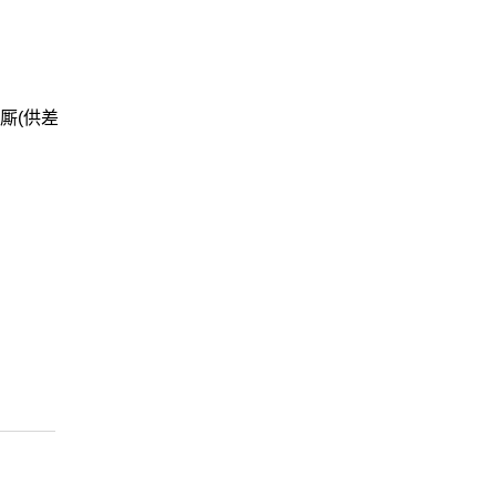
趋厮(供差