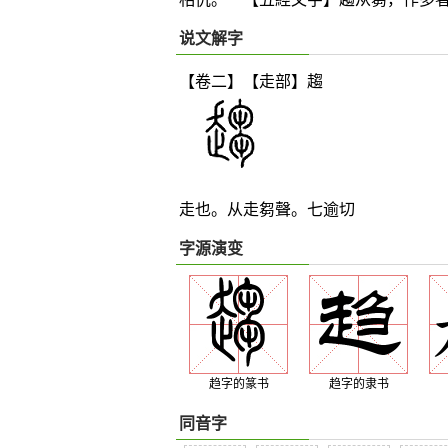
说文解字
【卷二】【走部】
趨
走也。从走芻聲。七逾切
字源演变
趋字的篆书
趋字的隶书
同音字