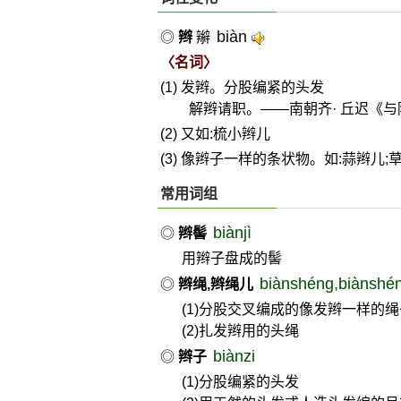
biàn
◎
辫
辮
〈名词〉
(1) 发辫。分股编紧的头发
解辫请职。——南朝齐· 丘迟《
(2) 又如:梳小辫儿
(3) 像辫子一样的条状物。如:蒜辫儿;
常用词组
biànjì
◎
辫髻
用辫子盘成的髻
biànshéng,biànshé
◎
辫绳,辫绳儿
(1)分股交叉编成的像发辫一样的绳
(2)扎发辫用的头绳
biànzi
◎
辫子
(1)分股编紧的头发