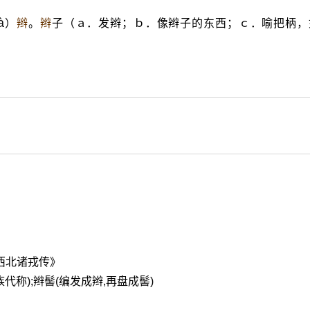
à
）
辫
。
辫
子（ａ．发辫；ｂ．像辫子的东西；ｃ．喻把柄，
西北诸戎传》
族代称);辫髻(编发成辫,再盘成髻)