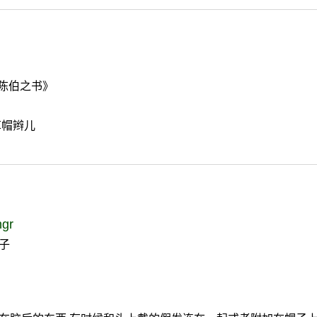
与陈伯之书》
草帽辫儿
ngr
子