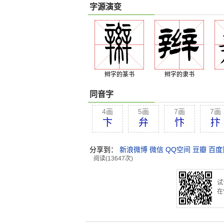
字源演变
辫字的篆书
辫字的隶书
同音字
4画
5画
7画
7画
卞
弁
忭
抃
分享到：
新浪微博
微信
QQ空间
豆瓣
百度
阅读(13647次)
试
在