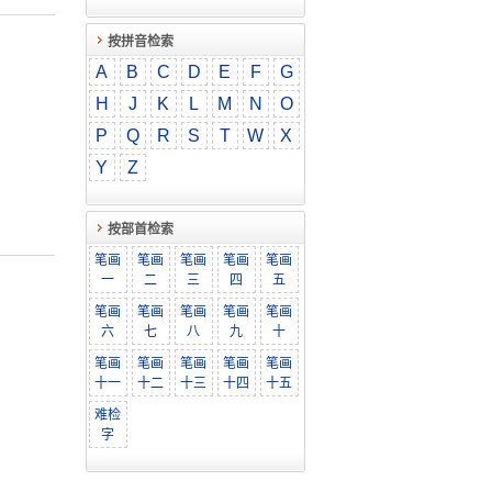
按拼音检索
A
B
C
D
E
F
G
H
J
K
L
M
N
O
P
Q
R
S
T
W
X
Y
Z
按部首检索
笔画
笔画
笔画
笔画
笔画
一
二
三
四
五
笔画
笔画
笔画
笔画
笔画
六
七
八
九
十
笔画
笔画
笔画
笔画
笔画
十一
十二
十三
十四
十五
难检
字