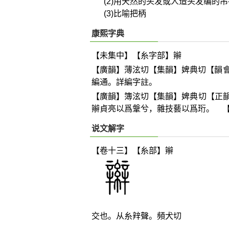
(2)用天然的头发或人造头发编的
(3)比喻把柄
康熙字典
【未集中】【糸字部】辮
【廣韻】薄泫切【集韻】婢典切【韻
編通。詳編字註。
【廣韻】簿泫切【集韻】婢典切【正
辮貞亮以爲鞶兮，雜技藝以爲珩。 
说文解字
【卷十三】【糸部】
辮
交也。从糸辡聲。頻犬切