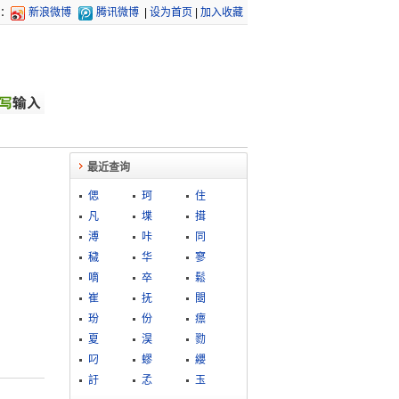
：
新浪微博
腾讯微博
|
设为首页
|
加入收藏
最近查询
偲
珂
住
凡
堞
搑
溥
咔
同
穢
华
寥
嘀
卒
鬆
崔
抚
閸
玢
份
瘭
夏
淏
勠
叼
蟉
纓
訏
孞
玉