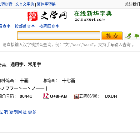
文转拼音
|
文言文字典
|
繁体字转换
关注我们
音查字
按部首查字
按笔画查字
：
请直接输入汉字或拼音查询，例：“文”;“
wen
”;“
wen2
”。支持手写输入查询 。
通用字、常用字
分类：
部外笔画：
十画
总笔画：
十七画
一ノフフ一丶一丶ノ一一丨
四角号码：
00441
U+8FAB
五笔86/98：
UXUH
贴吧
复制网址
更多