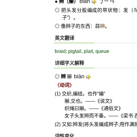
biàn
ㄅㄧㄢˋ
●
辫
（辮）
f
◎ 把头发分股编成的带状物：发（
子”）。
◎ 像辫子的东西：蒜
辫
。
英文翻译
braid; pigtail, plait, queue
详细字义解释
biàn
◎
辫
辮
〈动词〉
(1) 交织,编结。也作“编”
辮,交也。——《说文》
织绳曰辮。——《通俗文》
女子头发辫而不垂。——《梁书·
(2) 又如:辫发(将头发编成辫子;用作满
词性变化