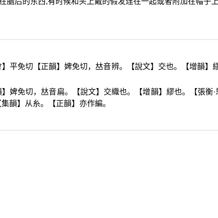
吊在脑后的东西,有时候和头上戴的假发连在一起或者附加在帽子
會】平免切【正韻】婢免切，
𠀤
音辨。【說文】交也。【增韻】
韻】婢免切，
𠀤
音扁。【說文】交織也。【增韻】繆也。【張衡·
【集韻】从糸。【正韻】亦作編。