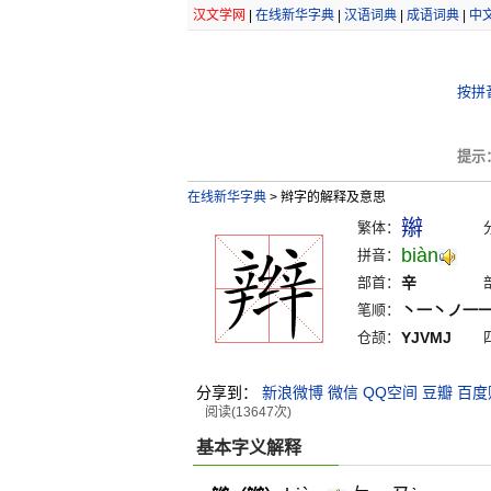
汉文学网
|
在线新华字典
|
汉语词典
|
成语词典
|
中
按拼
提示
在线新华字典
>
辫字的解释及意思
辮
繁体：
biàn
拼音：
部首：
辛
笔顺：
丶一丶ノ一
仓颉：
YJVMJ
分享到：
新浪微博
微信
QQ空间
豆瓣
百度
阅读(13647次)
基本字义解释