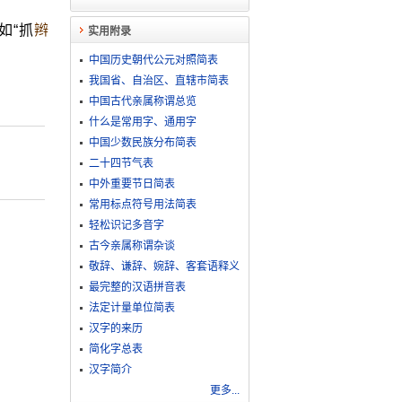
如“抓
辫
实用附录
中国历史朝代公元对照简表
我国省、自治区、直辖市简表
中国古代亲属称谓总览
什么是常用字、通用字
中国少数民族分布简表
二十四节气表
中外重要节日简表
常用标点符号用法简表
轻松识记多音字
古今亲属称谓杂谈
敬​辞​、​谦​辞​、​婉​辞​、​客​套​语​释​义
最完整的汉语拼音表
法定计量单位简表
汉字的来历
简化字总表
汉字简介
更多...