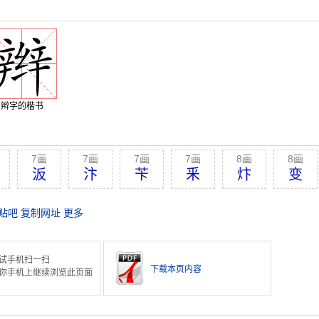
辫字的楷书
7画
7画
7画
7画
8画
8画
汳
汴
苄
釆
炞
变
贴吧
复制网址
更多
试手机扫一扫
下载本页内容
你手机上继续浏览此页面