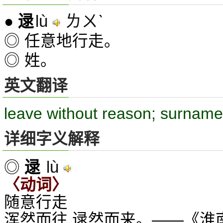
lù
ㄌㄨˋ
●
逯
◎ 任意地行走。
◎ 姓。
英文翻译
leave without reason; surname
详细字义解释
lù
◎
逯
〈动词〉
随意行走
浑然而往,逯然而来。——《淮