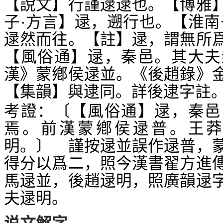
【說文】行謹逯逯也。【博雅
子·方言】逯，遡行也。【淮南
逯然而往。【註】逯，謂無所
【風俗通】逯，秦邑。其大夫
漢》蒙鄕侯逯並。《後趙錄》
【集韻】與逮同。詳後逮字註
考證：〔【風俗通】逯，秦邑
焉。前漢蒙鄕侯逯普。王
明。〕 謹按逯並誤作逯普，
得分以爲二，照今漢書翟方進
馬逯並，後趙逯明，照廣韻逯
夫逯明。