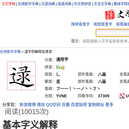
汉文学网
|
在线新华字典
|
汉语词典
|
成语词典
|
中文转拼音
|
文言文字典
|
繁体字转
按拼音查字
按部首查字
按笔画
提示：
请直接输入汉字或拼音查询，例
在线新华字典
>
逯字的解释及意思
通用字
分类：
lù
拼音：
部首：
辶
部外笔画：
八画
总笔
繁部：
辵
部外笔画：
八画
总笔
笔顺：
フ一一丨丶一ノ丶丶フ丶
仓颉：
YVNE
四角号码：
37309
U
分享到：
新浪微博
微信
QQ空间
豆瓣
百度贴吧
复制网址
更多
阅读(10015次)
基本字义解释