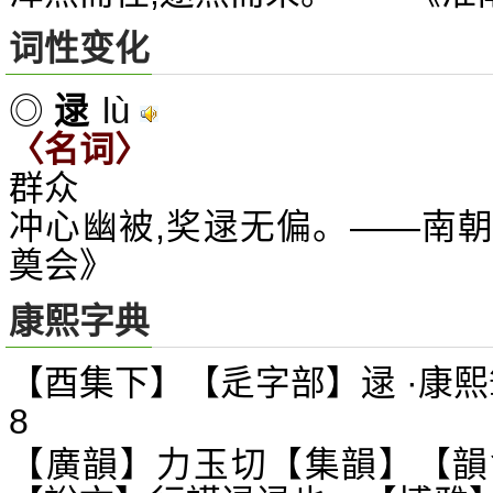
词性变化
lù
◎
逯
〈名词〉
群众
冲心幽被,奖逯无偏。——南朝
奠会》
康熙字典
【酉集下】【辵字部】逯 ·康熙
8
【廣韻】力玉切【集韻】【韻