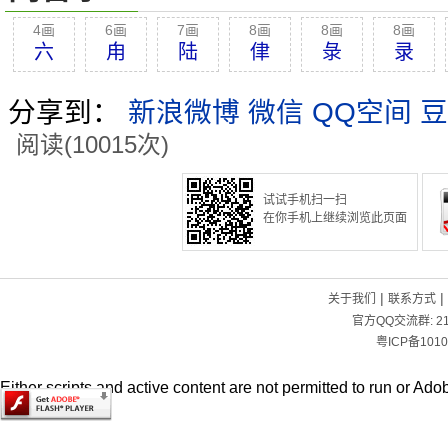
4画
6画
7画
8画
8画
8画
六
甪
陆
侓
彔
录
分享到：
新浪微博
微信
QQ空间
豆
阅读(10015次)
试试手机扫一扫
在你手机上继续浏览此页面
|
|
关于我们
联系方式
官方QQ交流群:
2
粤ICP备1010
Either scripts and active content are not permitted to run or Adob