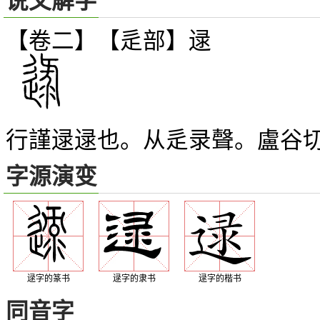
说文解字
【卷二】【辵部】
逯
行謹逯逯也。从辵录聲。盧谷
字源演变
逯字的篆书
逯字的隶书
逯字的楷书
同音字