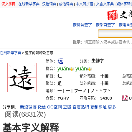
汉文学网
|
在线新华字典
|
汉语词典
|
成语词典
|
中文转拼音
|
文言文字典
|
繁体字转
按拼音查字
按部首查字
按笔画
提示：
请直接输入汉字或拼音查询，例
在线新华字典
>
遠字的解释及意思
远
生僻字
简体：
分类：
yuăn
yuàn
拼音：
部首：
辶
部外笔画：
十画
总笔
繁部：
辵
部外笔画：
十画
总笔
笔顺：
一丨一丨フ一ノ丨ノ丶丶フ丶
仓颉：
YGRV
四角号码：
34303
U
分享到：
新浪微博
微信
QQ空间
豆瓣
百度贴吧
复制网址
更多
阅读(6831次)
基本字义解释