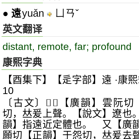
yuǎn
ㄩㄢˇ
●
遠
英文翻译
distant, remote, far; profound
康熙字典
【酉集下】【辵字部】遠 ·康熙
10
〔古文〕
【廣韻】雲阮切
𨖸
𢕱
切，
爰上聲。【說文】遼也
𠀤
韻】指遠近定體也。 又【廣
願切【正韻】于怨切，
爰去
𠀤