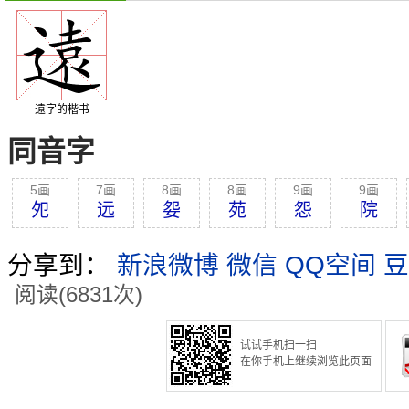
遠字的楷书
同音字
5画
7画
8画
8画
9画
9画
夗
远
妴
苑
怨
院
分享到：
新浪微博
微信
QQ空间
豆
阅读(6831次)
试试手机扫一扫
在你手机上继续浏览此页面