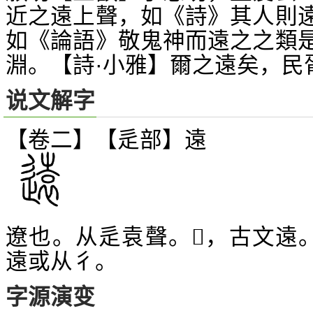
近之遠上聲，如《詩》其人則
如《論語》敬鬼神而遠之之類
淵。【詩·小雅】爾之遠矣，民
说文解字
【卷二】【辵部】
遠
遼也。从辵袁聲。
，古文遠
𨖸
遠或从彳。
字源演变