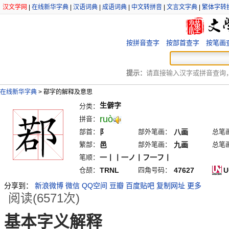
汉文学网
|
在线新华字典
|
汉语词典
|
成语词典
|
中文转拼音
|
文言文字典
|
繁体字转
按拼音查字
按部首查字
按笔画
提示：
请直接输入汉字或拼音查询，例
在线新华字典
>
鄀字的解释及意思
生僻字
分类：
ruò
拼音：
部首：
阝
部外笔画：
八画
总笔
繁部：
邑
部外笔画：
九画
总笔
笔顺：
一丨丨一ノ丨フ一フ丨
仓颉：
TRNL
四角号码：
47627
U
分享到：
新浪微博
微信
QQ空间
豆瓣
百度贴吧
复制网址
更多
阅读(6571次)
基本字义解释