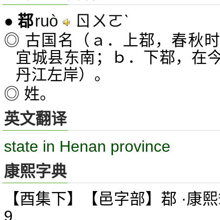
ruò
ㄖㄨㄛˋ
●
鄀
◎ 古国名（ａ．上鄀，春秋
宜城县东南；ｂ．下鄀，在
丹江左岸）。
◎ 姓。
英文翻译
state in Henan province
康熙字典
【酉集下】【邑字部】鄀 ·康熙
9