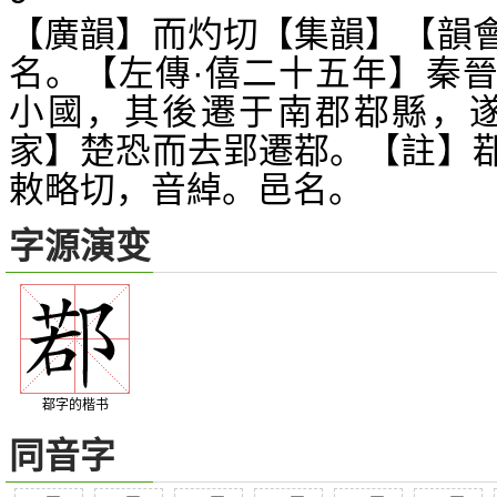
【廣韻】而灼切【集韻】【韻
名。【左傳·僖二十五年】秦
小國，其後遷于南郡鄀縣，遂
家】楚恐而去郢遷鄀。【註】
敕略切，音綽。邑名。
字源演变
鄀字的楷书
同音字