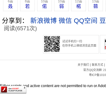
6画
8画
10画
10画
12画
13画
叒
若
偌
弱
楉
蒻
分享到：
新浪微博
微信
QQ空间
豆
阅读(6571次)
试试手机扫一扫
在你手机上继续浏览此页面
|
|
关于我们
联系方式
官方QQ交流群:
2
粤ICP备1010
Either scripts and active content are not permitted to run or Adob