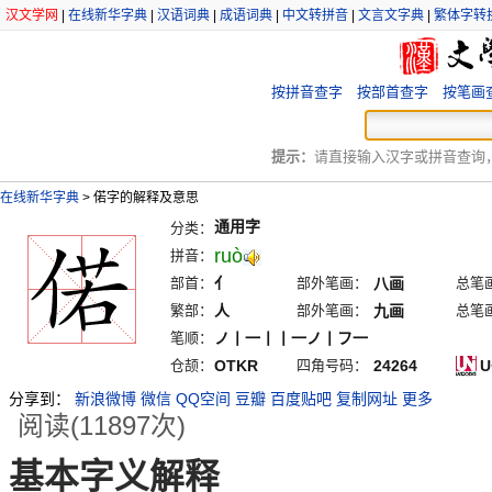
汉文学网
|
在线新华字典
|
汉语词典
|
成语词典
|
中文转拼音
|
文言文字典
|
繁体字转
按拼音查字
按部首查字
按笔画
提示：
请直接输入汉字或拼音查询，例
在线新华字典
>
偌字的解释及意思
通用字
分类：
ruò
拼音：
部首：
亻
部外笔画：
八画
总笔
繁部：
人
部外笔画：
九画
总笔
笔顺：
ノ丨一丨丨一ノ丨フ一
仓颉：
OTKR
四角号码：
24264
U
分享到：
新浪微博
微信
QQ空间
豆瓣
百度贴吧
复制网址
更多
阅读(11897次)
基本字义解释