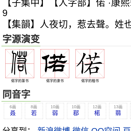
【子集中】【人字部】偌 ·康熙
9
【集韻】人夜切，惹去聲。姓
字源演变
偌字的篆书
偌字的隶书
偌字的楷书
同音字
6画
8画
10画
10画
12画
13画
叒
若
弱
鄀
楉
蒻
分享到：
新浪微博
微信
QQ空间
豆