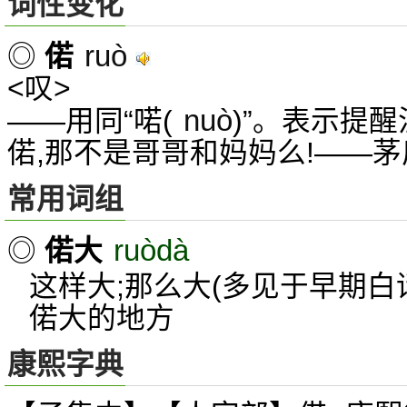
词性变化
ruò
◎
偌
<叹>
nuò
——用同“喏(
)”。表示提醒
偌,那不是哥哥和妈妈么!——
常用词组
ruòdà
◎
偌大
这样大;那么大(多见于早期白
偌大的地方
康熙字典