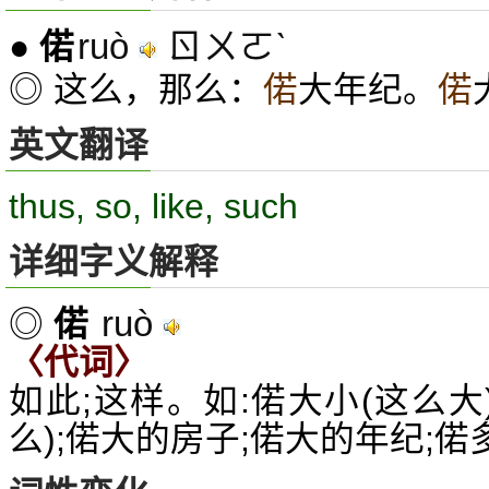
ruò
ㄖㄨㄛˋ
●
偌
◎ 这么，那么：
偌
大年纪。
偌
英文翻译
thus, so, like, such
详细字义解释
ruò
◎
偌
〈代词〉
如此;这样。如:偌大小(这么大)
么);偌大的房子;偌大的年纪;偌