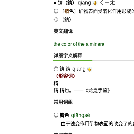
qiāng
ㄑㄧㄤˉ
●
锖
（錆）
◎ 〔
锖
色〕矿物表面受氧化作用形成
◎ （錆）
英文翻译
the color of the a mineral
详细字义解释
qiāng
◎
锖
錆
〈形容词〉
精
锖,精也。——《龙龛手鉴》
常用词组
qiāngsè
◎
锖色
由于蚀变作用矿物表面的改变了的