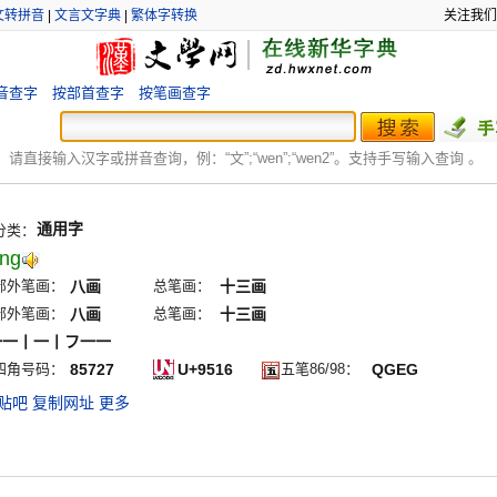
文转拼音
|
文言文字典
|
繁体字转换
关注我们
音查字
按部首查字
按笔画查字
：
请直接输入汉字或拼音查询，例：“文”;“
wen
”;“
wen2
”。支持手写输入查询 。
通用字
分类：
āng
部外笔画：
八画
总笔画：
十三画
部外笔画：
八画
总笔画：
十三画
一一丨一丨フ一一
四角号码：
85727
U+9516
五笔86/98：
QGEG
贴吧
复制网址
更多