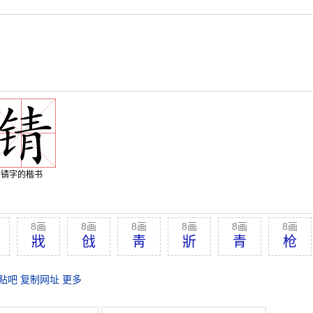
锖字的楷书
8画
8画
8画
8画
8画
8画
戕
戗
靑
斨
青
枪
贴吧
复制网址
更多