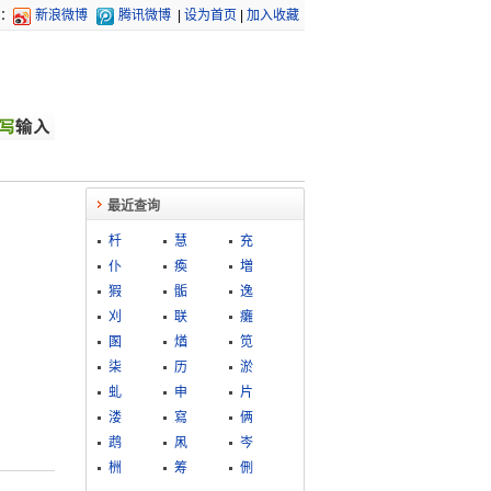
：
新浪微博
腾讯微博
|
设为首页
|
加入收藏
最近查询
杄
慧
充
仆
瘓
増
猳
骺
逸
刈
联
癱
圂
煪
笕
柒
历
淤
虬
申
片
溇
寫
俩
鹉
凩
岑
栦
筹
侀