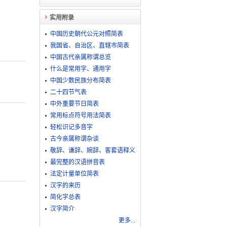
实用附录
中国历史朝代公元对照简表
我国省、自治区、直辖市简表
中国古代亲属称谓总览
什么是常用字、通用字
中国少数民族分布简表
二十四节气表
中外重要节日简表
常用标点符号用法简表
轻松识记多音字
古今亲属称谓杂谈
敬​辞​、​谦​辞​、​婉​辞​、​客​套​语​释​义
最完整的汉语拼音表
法定计量单位简表
汉字的来历
简化字总表
汉字简介
更多...