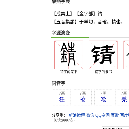
康熙字典
【戌集上】【金字部】錆
【五音集韻】于羊切，音瑲。精也。
字源演变
锖字的篆书
锖字的隶书
同音字
7画
7画
7画
7画
狅
抢
呛
羌
分享到：
新浪微博
微信
QQ空间
豆瓣
百度
阅读(9997次)