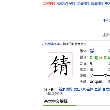
汉文学网
|
在线新华字典
|
汉语词典
|
成语词典
|
中
按拼
提示
在线新华字典
>
锖字的解释及意思
錆
繁体：
qīng
qi
拼音：
部首：
钅
繁部：
金
笔顺：
ノ一一一フ
仓颉：
XCQMB
分享到：
新浪微博
微信
QQ空间
豆瓣
百度
阅读(9997次)
基本字义解释