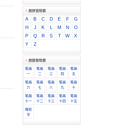
按拼音检索
A
B
C
D
E
F
G
H
J
K
L
M
N
O
P
Q
R
S
T
W
X
Y
Z
按部首检索
笔画
笔画
笔画
笔画
笔画
一
二
三
四
五
笔画
笔画
笔画
笔画
笔画
六
七
八
九
十
笔画
笔画
笔画
笔画
笔画
十一
十二
十三
十四
十五
难检
字