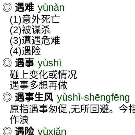
yùnàn
◎
遇难
(1)意外死亡
(2)被谋杀
(3)遭遇危难
(4)遇险
yùshì
◎
遇事
碰上变化或情况
遇事多想再做
yùshì-shēngfēng
◎
遇事生风
原指遇事匆促,无所回避。今
作浪
yùxiǎn
◎
遇险