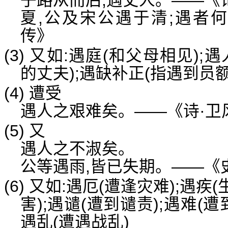
子路从而后,遇丈人。——《
夏,公及宋公遇于清;遇者
传》
(3) 又如:遇庭(和父母相见)
的丈夫);遇缺补正(指遇到员
(4) 遭受
遇人之艰难矣。——《诗·卫
(5) 又
遇人之不淑矣。
公等遇雨,皆已失期。——《
(6) 又如:遇厄(遭逢灾难);遇疾
害);遇谴(遭到谴责);遇难(遭
遇乱(遭遇战乱)