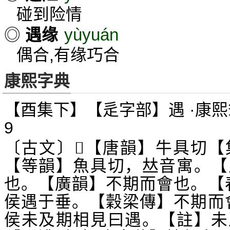
碰到险情
yùyuán
◎
遇缘
偶合,有缘巧合
康熙字典
【酉集下】【辵字部】遇 ·康熙
9
〔古文〕
【唐韻】牛具切【
𠓱
【等韻】魚具切，
音寓。【
𠀤
也。【廣韻】不期而會也。【
侯遇于垂。【穀梁傳】不期而
侯未及期相見曰遇。【註】未