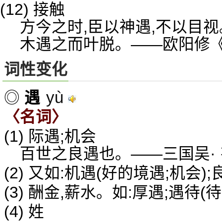
(12) 接触
方今之时,臣以神遇,不以目
木遇之而叶脱。——欧阳修
词性变化
yù
◎
遇
〈名词〉
(1) 际遇;机会
百世之良遇也。——三国吴·
(2) 又如:机遇(好的境遇;机会);
(3) 酬金,薪水。如:厚遇;遇待(待
(4) 姓