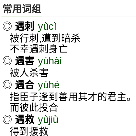
常用词组
yùcì
◎
遇刺
被行刺,遭到暗杀
不幸遇刺身亡
yùhài
◎
遇害
被人杀害
yùhé
◎
遇合
指臣子逢到善用其才的君主。
而彼此投合
yùjiù
◎
遇救
得到援救