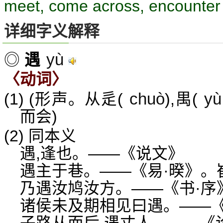
meet, come across, encounter
详细字义解释
yù
◎
遇
〈动词〉
chuò
yù
(1) (形声。从辵(
),禺(
而会)
(2) 同本义
遇,逢也。——《说文》
遇主于巷。——《易·暌》。崔
乃遇汝鸠汝方。——《书·序
诸侯未及期相见曰遇。——《