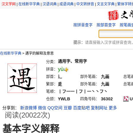
汉文学网
|
在线新华字典
|
汉语词典
|
成语词典
|
中文转拼音
|
文言文字典
|
繁体字转
按拼音查字
按部首查字
按笔画
提示：
请直接输入汉字或拼音查询，例
在线新华字典
>
遇字的解释及意思
通用字、常用字
分类：
yù
拼音：
部首：
辶
部外笔画：
九画
总笔
繁部：
辵
部外笔画：
九画
总笔
笔顺：
丨フ一一丨フ丨一丶丶フ丶
仓颉：
YWLB
四角号码：
36302
U
分享到：
新浪微博
微信
QQ空间
豆瓣
百度贴吧
复制网址
更多
阅读(20022次)
基本字义解释