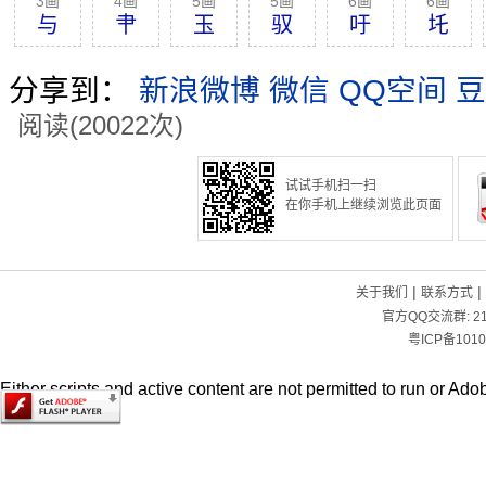
3画
4画
5画
5画
6画
6画
与
肀
玉
驭
吁
圫
分享到：
新浪微博
微信
QQ空间
豆
阅读(20022次)
试试手机扫一扫
在你手机上继续浏览此页面
|
|
关于我们
联系方式
官方QQ交流群:
2
粤ICP备1010
Either scripts and active content are not permitted to run or Adob