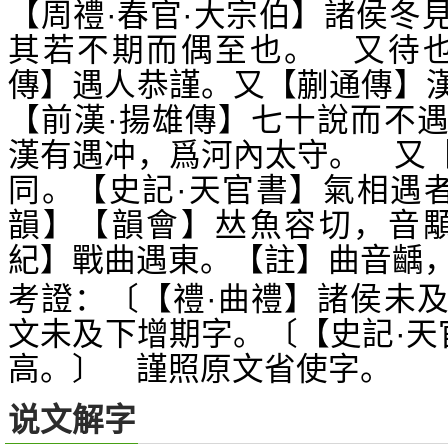
【周禮·春官·大宗伯】諸侯冬
其若不期而偶至也。 又待也
傳】遇人恭謹。又【蒯通傳】
【前漢·揚雄傳】七十說而不
漢有遇冲，爲河內太守。 又
同。【史記·天官書】氣相遇
韻】【韻會】
魚容切，音
𠀤
紀】戰曲遇東。【註】曲音齲
考證：〔【禮·曲禮】諸侯未
文未及下增期字。〔【史記·天
高。〕 謹照原文省使字。
说文解字