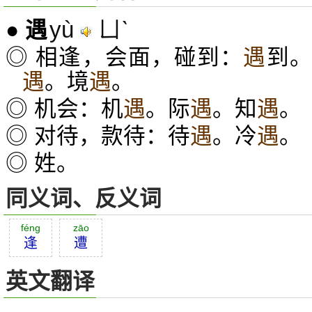
yù
ㄩˋ
●
遇
◎ 相逢，会面，碰到：
遇
到
遇
。境
遇
。
◎ 机会：机
遇
。际
遇
。知
遇
。
◎ 对待，款待：待
遇
。冷
遇
。
◎ 姓。
同义词、反义词
féng
zāo
逢
遭
英文翻译