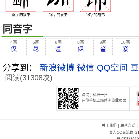
锦字的篆书
锦字的隶书
锦字的楷书
同音字
4画
6画
8画
8画
9画
10画
仅
尽
卺
侭
巹
紧
分享到：
新浪微博
微信
QQ空间
豆
阅读(31308次)
试试手机扫一扫
在你手机上继续浏览此页面
|
|
关于我们
联系方式
官方QQ交流群:
2