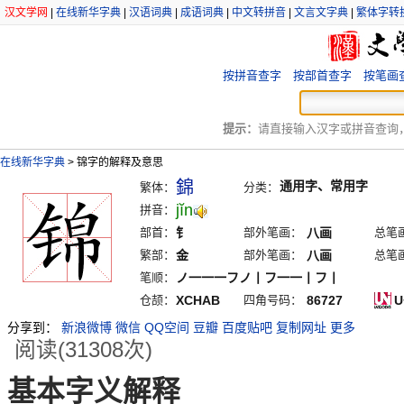
汉文学网
|
在线新华字典
|
汉语词典
|
成语词典
|
中文转拼音
|
文言文字典
|
繁体字转
按拼音查字
按部首查字
按笔画
提示：
请直接输入汉字或拼音查询，例
在线新华字典
>
锦字的解释及意思
錦
通用字、常用字
繁体：
分类：
jĭn
拼音：
部首：
钅
部外笔画：
八画
总笔
繁部：
金
部外笔画：
八画
总笔
笔顺：
ノ一一一フノ丨フ一一丨フ丨
仓颉：
XCHAB
四角号码：
86727
U
分享到：
新浪微博
微信
QQ空间
豆瓣
百度贴吧
复制网址
更多
阅读(31308次)
基本字义解释