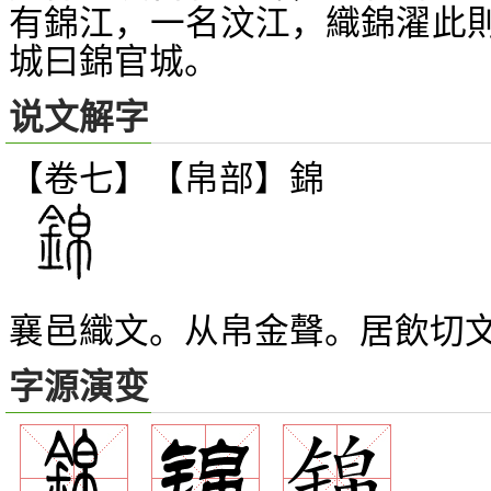
有錦江，一名汶江，織錦濯此
城曰錦官城。
说文解字
【卷七】【帛部】
錦
襄邑織文。从帛金聲。居飲切
字源演变