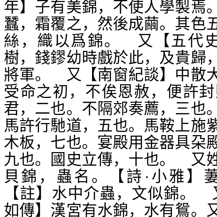
年】子有美錦，不使人學製焉
蠶，霜覆之，然後成繭。其色
絲，織以爲錦。 又【五代史
樹，錢鏐幼時戲於此，及貴歸
將軍。 又【南窗紀談】中散
受命之初，不俟恩赦，便許封
君，二也。不隔郊奏薦，三也
馬許行馳道，五也。馬鞍上施
木板，七也。宴殿用金器具朶
九也。國史立傳，十也。 又
貝錦，蟲名。【詩·小雅】
【註】水中介蟲，文似錦。 
如傳】漢宮有水錦，水有鴛。