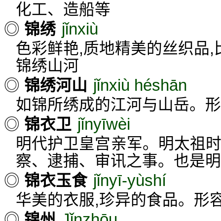
化工、造船等
jǐnxiù
◎
锦绣
色彩鲜艳,质地精美的丝织品
锦绣山河
jǐnxiù héshān
◎
锦绣河山
如锦所绣成的江河与山岳。
jǐnyīwèi
◎
锦衣卫
明代护卫皇宫亲军。明太祖时
察、逮捕、审讯之事。也是明
jǐnyī-yùshí
◎
锦衣玉食
华美的衣服,珍异的食品。形
Jǐnzhōu
◎
锦州