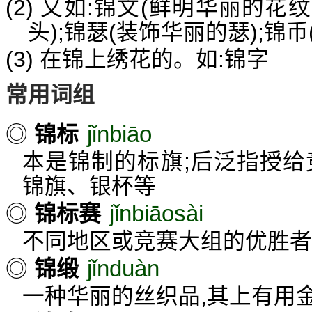
(2) 又如:锦文(鲜明华丽的花
头);锦瑟(装饰华丽的瑟);锦币
(3) 在锦上绣花的。如:锦字
常用词组
jǐnbiāo
◎
锦标
本是锦制的标旗;后泛指授给
锦旗、银杯等
jǐnbiāosài
◎
锦标赛
不同地区或竞赛大组的优胜
jǐnduàn
◎
锦缎
一种华丽的丝织品,其上有用