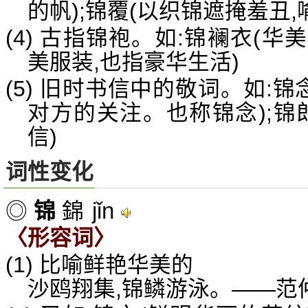
的帆);锦覆(以织锦遮掩羞丑,
(4) 古指锦袍。如:锦襕衣(华
美服装,也指豪华生活)
(5) 旧时书信中的敬词。如:
对方的关注。也称锦念);锦郎
信)
词性变化
jǐn
◎
锦
錦
〈形容词〉
(1) 比喻鲜艳华美的
沙鸥翔集,锦鳞游泳。——范