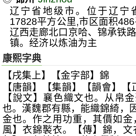
辽宁省地级市。位于辽宁省
17828平方公里,市区面积48
辽西走廊北口京哈、锦承铁路
镇。经济以炼油为主
康熙字典
【戌集上】【金字部】錦
【唐韻】【集韻】【韻會】【
【說文】襄色織文也。从帛金
也。漢魏郡有縣，能織錦綺，
金也。作之用功重，其價如金
風】衣錦褧衣。【傳】錦，文