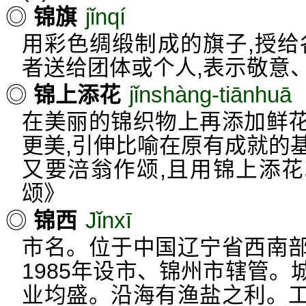
jǐnqí
◎
锦旗
用彩色绸缎制成的旗子,授给
者送给团体或个人,表示敬意
jǐnshàng-tiānhuā
◎
锦上添花
在美丽的锦织物上再添加鲜
更美,引伸比喻在原有成就的
又要涪翁作颂,且用锦上添
颂》
Jǐnxī
◎
锦西
市名。位于中国辽宁省西南
1985年设市、锦州市辖管。城
业均盛。沿海有渔盐之利。