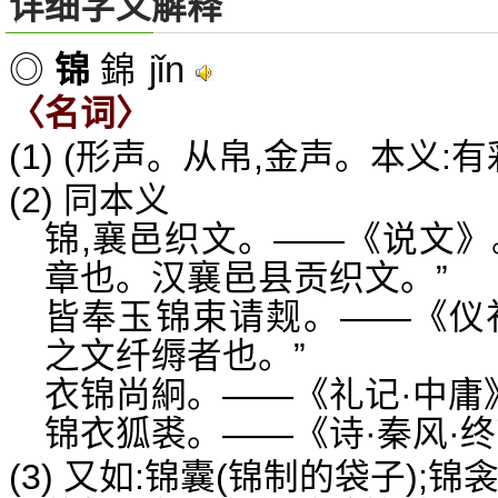
详细字义解释
jǐn
◎
锦
錦
〈名词〉
(1) (形声。从帛,金声。本义:
(2) 同本义
锦,襄邑织文。——《说文》
章也。汉襄邑县贡织文。”
皆奉玉锦束请觌。——《仪礼
之文纤缛者也。”
衣锦尚絅。——《礼记·中庸
锦衣狐裘。——《诗·秦风·
(3) 又如:锦囊(锦制的袋子);锦