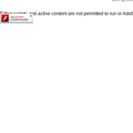
粤ICP备1010
Either scripts and active content are not permitted to run or Adob