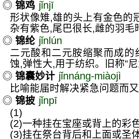
jǐnjī
◎
锦鸡
形状像雉,雄的头上有金色的冠
杂有紫色,尾巴很长,雌的羽
jǐnlún
◎
锦纶
二元酸和二元胺缩聚而成的
蚀,弹性大,用于纺织。旧称“尼
jǐnnáng-miàojì
◎
锦囊妙计
比喻能届时解决紧急问题而又
jǐnpī
◎
锦披
(1)
(2)一种挂在宝座或背上的彩
(3)挂在祭台背后和上面或