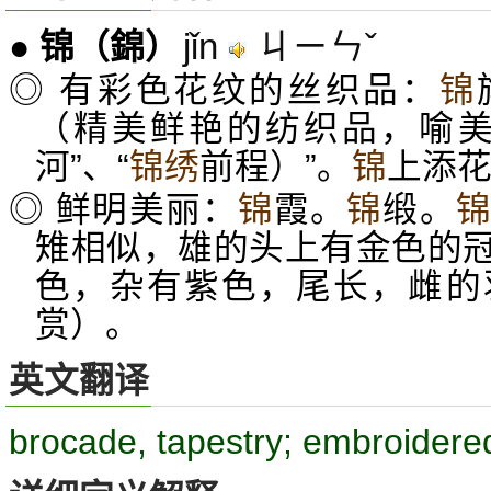
jǐn
ㄐㄧㄣˇ
●
锦
（錦）
◎ 有彩色花纹的丝织品：
锦
（精美鲜艳的纺织品，喻美
河”、“
锦绣
前程）”。
锦
上添
◎ 鲜明美丽：
锦
霞。
锦
缎。
雉相似，雄的头上有金色的
色，杂有紫色，尾长，雌的
赏）。
英文翻译
brocade, tapestry; embroidere