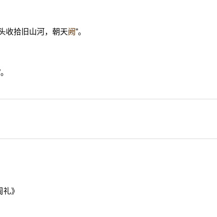
从头收拾旧山河，朝天
阙
”。
”。
周礼》