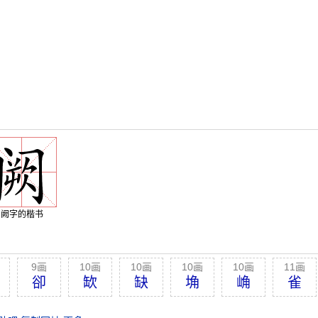
阙字的楷书
9画
10画
10画
10画
10画
11画
卻
缼
缺
埆
崅
雀