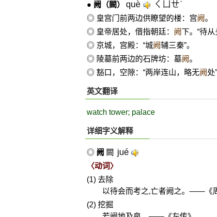
què
ㄑㄩㄝˋ
●
阙
（闕）
◎ 皇宫门前两边供瞭望的楼：宫
阙
。
◎ 皇帝居处，借指朝廷：
阙
下。“待
◎ 京城，宫殿：“城
阙
辅三秦”。
◎ 陵墓前两边的石牌坊：墓
阙
。
◎ 豁口，空隙：“两岸连山，略无
阙
处
英文翻译
watch tower; palace
详细字义解释
jué
◎
阙
闕
〈动词〉
(1) 去除
以待会而考之,亡者阙之。——《
(2) 挖掘
若阙地及泉。——《左传》