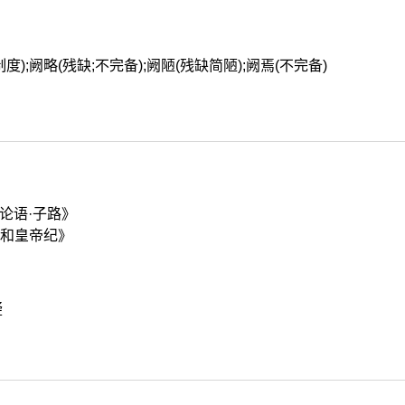
度);阙略(残缺;不完备);阙陋(残缺简陋);阙焉(不完备)
论语·子路》
孝和皇帝纪》
疑