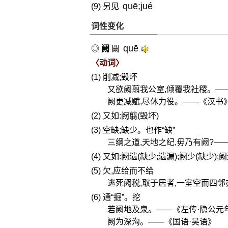
quē;jué
(9) 另见
词性变化
quē
◎
阙
闕
〈动词〉
(1) 削减;毁坏
又欲阙翦我公室,倾覆我社稷。—
阙更减赋,尽休力役。——《汉书
(2) 又如:阙翦(毁坏)
(3) 空缺;缺少。也作“缺”
三纲之道,天地之纪,毋乃有阙?—
(4) 又如:阙遗(缺少;遗漏);阙少(缺少);
(5) 欠,应给而不给
逃死阙税,取于居者,一室空而四
(6) 通“掘”。挖
若阙地及泉。——《左传·隐公元
阙为深沟。——《国语·吴语》