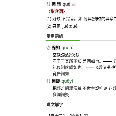
quē
◎
阙
闕
〈形容词〉
(1) 残缺;不完善。如:阙典(残缺的典章制
jué;què
(2) 另见
常用词组
quērú
◎
阙如
空缺;缺然;欠缺
君子于其所不知,盖阙如也。——《
礼仪制度阙如也。——《后汉书·
竟告阙如
quēyí
◎
阙疑
把疑难问题留着,不做主观推论;存
多闻阙疑
说文解字
【卷十二】【門部】
闕