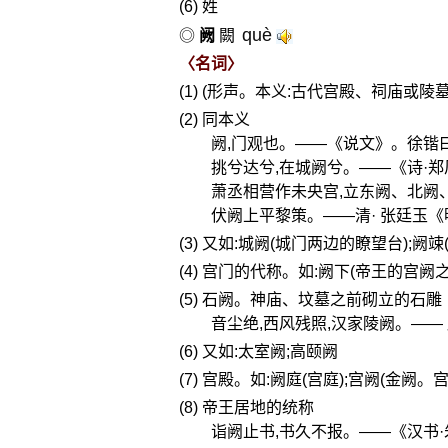
(6) 姓
què
◎
阙
闕
〈名词〉
(1) (形声。本义:古代宫殿、祠庙或
(2) 同本义
阙,门观也。——《说文》。徐锴曰
挑兮达兮,在城阙兮。——《诗·郑
萧丞相营作未央宫,立东阙、北阙
伏阙上平黎策。——清· 张廷玉《
(3) 又如:城阙(城门两边的瞭望台);阙竦
(4) 宫门的代称。如:阙下(帝王的宫阙
(5) 石阙。神庙、坟墓之前砌立的石雕
音尘绝,西风残照,汉家陵阙。—— 
(6) 又如:太室阙;高颐阙
(7) 宫殿。如:阙庭(宫庭);宫阙(金阙。
(8) 帝王居地的统称
诣阙止书,书久不报。——《汉书