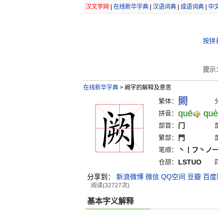
汉文学网
|
在线新华字典
|
汉语词典
|
成语词典
|
中
按拼
提示
在线新华字典
>
阙字的解释及意思
闕
繁体：
quē
què
拼音：
部首：
门
繁部：
門
笔顺：
丶丨フ丶ノ
仓颉：
LSTUO
分享到：
新浪微博
微信
QQ空间
豆瓣
百度
阅读(32727次)
基本字义解释