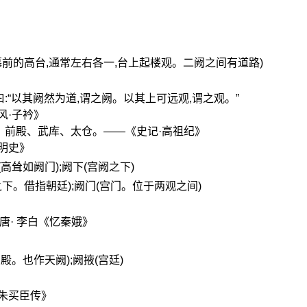
陵墓前的高台,通常左右各一,台上起楼观。二阙之间有道路)
:“以其阙然为道,谓之阙。以其上可远观,谓之观。”
风·子衿》
、前殿、武库、太仓。——《史记·高祖纪》
明史》
(高耸如阙门);阙下(宫阙之下)
之下。借指朝廷);阙门(宫门。位于两观之间)
唐· 李白《忆秦娥》
宫殿。也作天阙);阙掖(宫廷)
·朱买臣传》