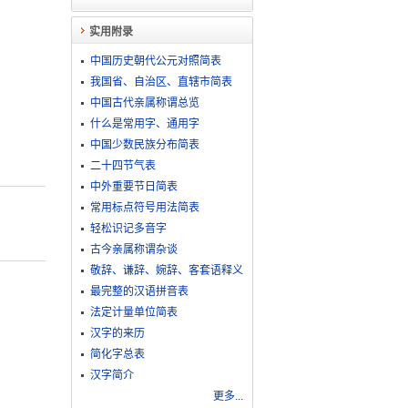
实用附录
中国历史朝代公元对照简表
我国省、自治区、直辖市简表
中国古代亲属称谓总览
什么是常用字、通用字
中国少数民族分布简表
二十四节气表
中外重要节日简表
常用标点符号用法简表
轻松识记多音字
古今亲属称谓杂谈
敬​辞​、​谦​辞​、​婉​辞​、​客​套​语​释​义
最完整的汉语拼音表
法定计量单位简表
汉字的来历
简化字总表
汉字简介
更多...