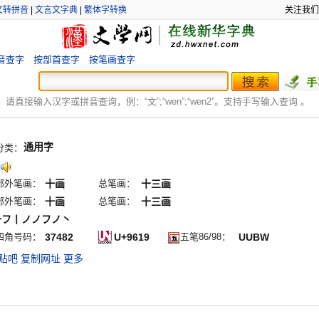
文转拼音
|
文言文字典
|
繁体字转换
关注我们
音查字
按部首查字
按笔画查字
：
请直接输入汉字或拼音查询，例：“文”;“
wen
”;“
wen2
”。支持手写输入查询 。
通用字
分类：
部外笔画：
十画
总笔画：
十三画
部外笔画：
十画
总笔画：
十三画
一フ丨ノノフノ丶
四角号码：
37482
U+9619
五笔86/98：
UUBW
贴吧
复制网址
更多