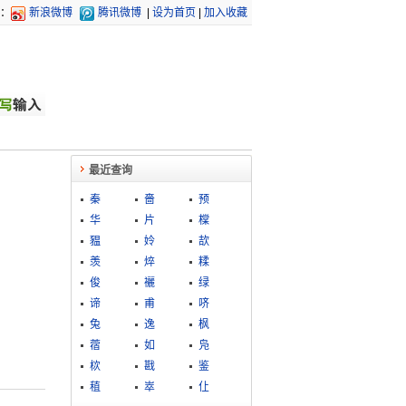
：
新浪微博
腾讯微博
|
设为首页
|
加入收藏
最近查询
秦
嗇
预
华
片
橖
豱
姈
欯
羡
焠
糅
俊
襹
绿
谛
甫
哜
兔
逸
枫
蓿
如
凫
栨
戡
鉴
稙
崒
仩