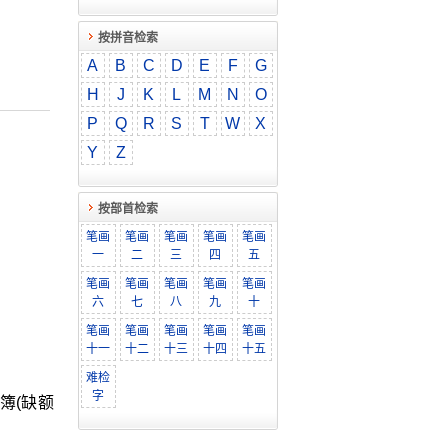
按拼音检索
A
B
C
D
E
F
G
H
J
K
L
M
N
O
P
Q
R
S
T
W
X
Y
Z
按部首检索
笔画
笔画
笔画
笔画
笔画
一
二
三
四
五
笔画
笔画
笔画
笔画
笔画
六
七
八
九
十
笔画
笔画
笔画
笔画
笔画
十一
十二
十三
十四
十五
难检
字
簿(缺额