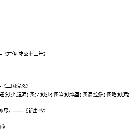
—《左传·成公十三年》
》
—《三国演义》
阙遗(缺少;遗漏);阙少(缺少);阙笔(缺笔画);阙漏(空隙);阙略(缺漏)
邻亦尽。——《新唐书》
年》