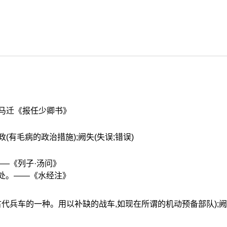
司马迁《报任少卿书》
》
阙政(有毛病的政治措施);阙失(失误;错误)
—《列子·汤问》
阙处。——《水经注》
(古代兵车的一种。用以补缺的战车,如现在所谓的机动预备部队);阙