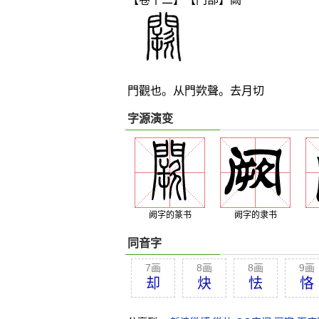
門觀也。从門欮聲。去月切
字源演变
阙字的篆书
阙字的隶书
同音字
7画
8画
8画
9画
却
炔
怯
恪