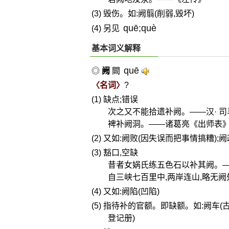
(3) 毁伤。如:阙翦(削弱,毁坏)
quē;què
(4) 另见
基本词义解释
quē
◎
阙
闕
〈名词〉
?
(1) 缺点;错误
次之又不能拾遗补阙。——汉· 
裨补阙洞。——诸葛亮《出师表
(2) 又如:阙败(因失误而把事情搞糟);
(3) 豁口,空缺
昔者女娲氏练五色石以补其阙。—
自三峡七百里中,两岸连山,略无
(4) 又如:阙陷(凹陷)
(5) 指待补的官额。即缺额。如:阙车
登记册)