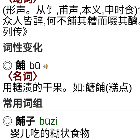
(形声。从饣,甫声,本义,申时食)
众人皆醉,何不餔其糟而啜其醨
列传》
词性变化
bū
◎
餔
〈名词〉
用糖渍的干果。如:餹餔(糕点)
常用词组
būzi
◎
餔子
婴儿吃的糊状食物