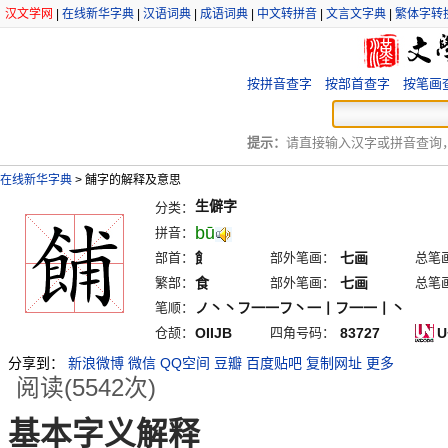
汉文学网
|
在线新华字典
|
汉语词典
|
成语词典
|
中文转拼音
|
文言文字典
|
繁体字转
按拼音查字
按部首查字
按笔画
提示：
请直接输入汉字或拼音查询，例
在线新华字典
>
餔字的解释及意思
生僻字
分类：
bū
拼音：
部首：
飠
部外笔画：
七画
总笔
繁部：
食
部外笔画：
七画
总笔
笔顺：
ノ丶丶フ一一フ丶一丨フ一一丨丶
仓颉：
OIIJB
四角号码：
83727
U
分享到：
新浪微博
微信
QQ空间
豆瓣
百度贴吧
复制网址
更多
阅读(5542次)
基本字义解释