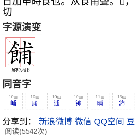
日加申時食也。从食甫聲。
，
𥂈
切
字源演变
餔字的楷书
同音字
10画
10画
10画
10画
11画
13画
峬
庯
逋
钸
晡
鈽
分享到：
新浪微博
微信
QQ空间
豆
阅读(5542次)