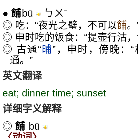
bū
ㄅㄨˉ
●
餔
◎ 吃：“夜光之璧，不可以
餔
。
◎ 申时吃的饭食：“提壶行沽
◎ 古通“
晡
”，申时，傍晚：
通。”
英文翻译
eat; dinner time; sunset
详细字义解释
bū
◎
餔
〈动词〉