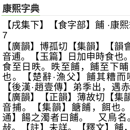
康熙字典
【戌集下】【食字部】餔 ·康熙
7
【廣韻】博孤切【集韻】【韻
音逋。【玉篇】日加申時食也
食至日昳。昳至餔，餔至下晡
也。【楚辭·漁父】餔其糟而
【後漢·趙壹傳】弟季出，遇
【廣韻】【正韻】薄故切【集
音捕。【集韻】餹餔，餌也
通】餳之濁者曰餔。 又鳥名
敊。【註】未詳。【釋文】餔