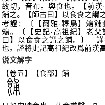
故切，音布。與食也。【前漢
餔之。【師古曰】以食食之謂
考證：〔【爾雅·釋鳥】鴙餔
鴩。〔【史記·高祖紀】老父
曰】以食食之謂之餔。〕 謹
也。謹將史記高祖紀改爲前漢
说文解字
【卷五】【食部】
餔