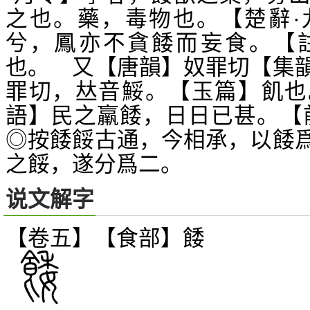
之也。藥，毒物也。【楚辭·
兮，鳳亦不貪餧而妄食。【
也。 又【唐韻】奴罪切【集
罪切，
音鮾。【玉篇】飢也
𠀤
語】民之羸餧，日日已甚。【
◎按餧餒古通，今相承，以餧
之餒，遂分爲二。
说文解字
【卷五】【食部】
餧