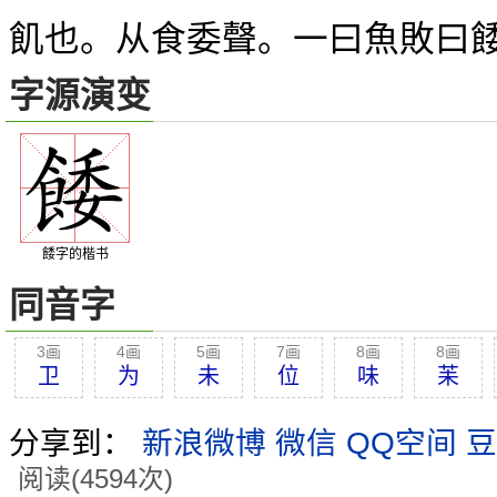
飢也。从食委聲。一曰魚敗曰
字源演变
餧字的楷书
同音字
3画
4画
5画
7画
8画
8画
卫
为
未
位
味
苿
分享到：
新浪微博
微信
QQ空间
豆
阅读(4594次)