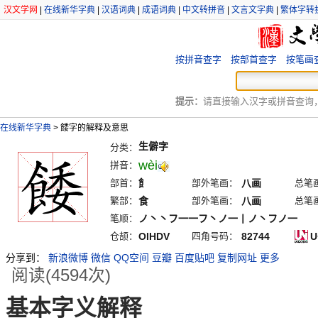
汉文学网
|
在线新华字典
|
汉语词典
|
成语词典
|
中文转拼音
|
文言文字典
|
繁体字转
按拼音查字
按部首查字
按笔画
提示：
请直接输入汉字或拼音查询，例
在线新华字典
>
餧字的解释及意思
生僻字
分类：
wèi
拼音：
部首：
飠
部外笔画：
八画
总笔
繁部：
食
部外笔画：
八画
总笔
笔顺：
ノ丶丶フ一一フ丶ノ一丨ノ丶フノ一
仓颉：
OIHDV
四角号码：
82744
U
分享到：
新浪微博
微信
QQ空间
豆瓣
百度贴吧
复制网址
更多
阅读(4594次)
基本字义解释