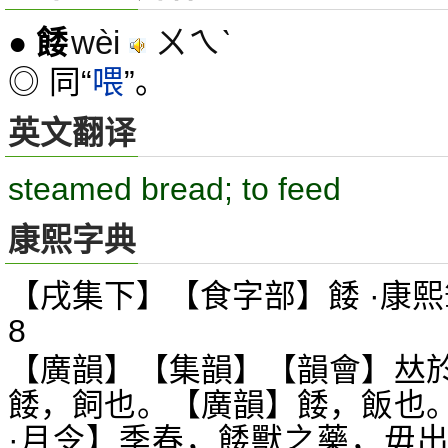
wèi
ㄨㄟˋ
●
餧
◎ 同“
喂
”。
英文翻译
steamed bread; to feed
康熙字典
【戌集下】【食字部】餧 ·康熙
8
【廣韻】【集韻】【韻會】
𠀤
餧，飼也。【廣韻】餧，飯也
·月令】季春，餧獸之藥，毋