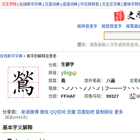
汉文学网
|
在线新华字典
|
汉语词典
|
成语词典
|
中文转拼音
|
文言文字典
|
繁体字转
按拼音查字
按部首查字
按笔画
提示：
请直接输入汉字或拼音查询，例
在线新华字典
>
鶑字的解释及意思
生僻字
分类：
yīng
拼音：
部首：
鳥
部外笔画：
八画
总笔
笔顺：
丶ノノ丶丶ノノ丶ノ丨フ一一一フ丶丶丶
仓颉：
FFHAF
四角号码：
99327
U
分享到：
新浪微博
微信
QQ空间
豆瓣
百度贴吧
复制网址
更多
阅读(4444次)
基本字义解释