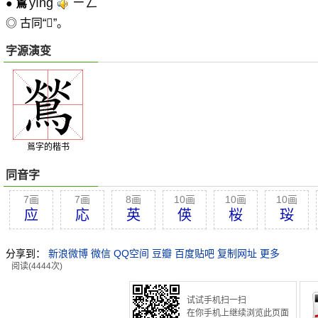
yīng
ㄧㄥˉ
●
鶑
◎ 古同“𪂈”。
字源演变
鶑字的楷书
同音字
7画
7画
8画
10画
10画
10画
应
応
英
偀
桜
珱
分享到：
新浪微博
微信
QQ空间
豆瓣
百度贴吧
复制网址
更多
阅读(4444次)
试试手机扫一扫
在你手机上继续浏览此页面