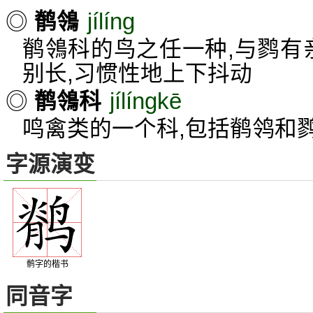
jílíng
◎
鹡鴒
鹡鴒科的鸟之任一种,与鹨有
别长,习惯性地上下抖动
jílíngkē
◎
鹡鴒科
鸣禽类的一个科,包括鹡鸰和
字源演变
鹡字的楷书
同音字