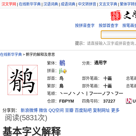
汉文学网
|
在线新华字典
|
汉语词典
|
成语词典
|
中文转拼音
|
文言文字典
|
繁体字转
按拼音查字
按部首查字
按笔画
提示：
请直接输入汉字或拼音查询，例
在线新华字典
>
鹡字的解释及意思
鶺
通用字
繁体：
分类：
jí
拼音：
部首：
鸟
部外笔画：
十画
总笔
繁部：
鳥
部外笔画：
十画
总笔
笔顺：
丶一ノ丶ノ丶丨フ一一ノフ丶フ一
仓颉：
FBPYM
四角号码：
37227
U
分享到：
新浪微博
微信
QQ空间
豆瓣
百度贴吧
复制网址
更多
阅读(5831次)
基本字义解释