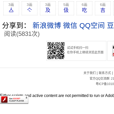
3画
3画
3画
5画
6画
6画
亼
亽
及
伋
吃
吉
分享到：
新浪微博
微信
QQ空间
豆
阅读(5831次)
试试手机扫一扫
在你手机上继续浏览此页面
|
|
关于我们
联系方式
官方QQ交流群:
2
粤ICP备1010
Either scripts and active content are not permitted to run or Adob