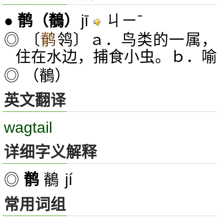
jī
ㄐㄧˉ
●
鹡
（鶺）
◎ 〔
鹡
鸰〕ａ．鸟类的一属
住在水边，捕食小虫。ｂ．喻
◎ （鶺）
英文翻译
wagtail
详细字义解释
jí
◎
鹡
鶺
常用词组