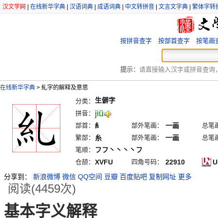
汉文学网
|
在线新华字典
|
汉语词典
|
成语词典
|
中文转拼音
|
文言文字典
|
繁体字转
按拼音查字
按部首查字
按笔画
提示：
请直接输入汉字或拼音查询，例
在线新华字典
>
糺字的解释及意思
生僻字
分类：
jiū
拼音：
部首：
糹
部外笔画：
一画
总笔
繁部：
糸
部外笔画：
一画
总笔
笔顺：
フフ丶丶丶丶フ
仓颉：
XVFU
四角号码：
22910
U
分享到：
新浪微博
微信
QQ空间
豆瓣
百度贴吧
复制网址
更多
阅读(4459次)
基本字义解释