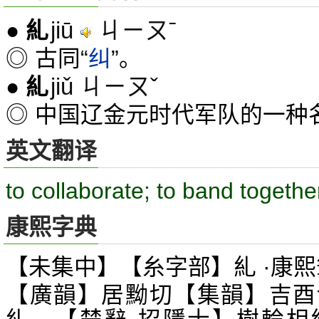
jiū
ㄐㄧㄡˉ
●
糺
◎ 古同“
纠
”。
jiǔ ㄐㄧㄡˇ
●
糺
◎ 中国辽金元时代军队的一种
英文翻译
to collaborate; to band togethe
康熙字典
【未集中】【糸字部】糺 ·康熙
【廣韻】居黝切【集韻】吉酉