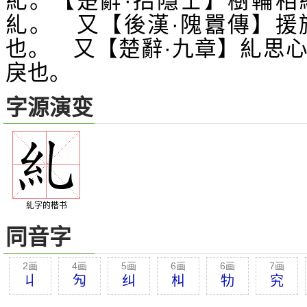
糺。【楚辭·招隱士】樹輪相
糺。 又【後漢·隗囂傳】援
也。 又【楚辭·九章】糺思
戾也。
字源演变
糺字的楷书
同音字
2画
4画
5画
6画
6画
7画
丩
勼
纠
朻
牞
究