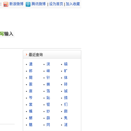
：
新浪微博
腾讯微博
|
设为首页
|
加入收藏
最近查询
濃
滨
碽
郎
崃
旷
閸
针
体
蘌
撅
转
庫
箔
铖
笒
鈊
措
裳
锟
们
蟕
妙
颇
鱂
蕻
隽
魋
同
澻