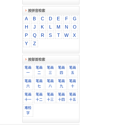
按拼音检索
A
B
C
D
E
F
G
H
J
K
L
M
N
O
P
Q
R
S
T
W
X
Y
Z
按部首检索
笔画
笔画
笔画
笔画
笔画
一
二
三
四
五
笔画
笔画
笔画
笔画
笔画
六
七
八
九
十
笔画
笔画
笔画
笔画
笔画
十一
十二
十三
十四
十五
难检
字