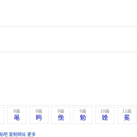
8画
9画
9画
9画
10画
11画
黾
眄
俛
勉
娩
冕
贴吧
复制网址
更多