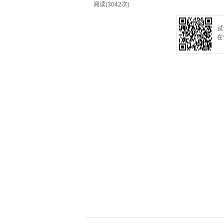
阅读(3042次)
试
在