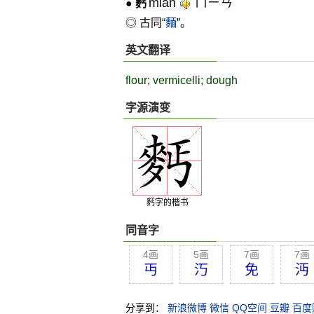
miàn
ㄇㄧㄢˋ
●
麫
◎ 古同“
麵
”。
英文翻译
flour; vermicelli; dough
字源演变
麫字的楷书
同音字
4画
5画
7画
7画
丏
汅
免
沔
分享到：
新浪微博
微信
QQ空间
豆瓣
百度