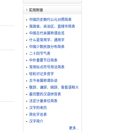
实用附录
中国历史朝代公元对照简表
我国省、自治区、直辖市简表
中国古代亲属称谓总览
什么是常用字、通用字
中国少数民族分布简表
二十四节气表
中外重要节日简表
常用标点符号用法简表
轻松识记多音字
古今亲属称谓杂谈
敬​辞​、​谦​辞​、​婉​辞​、​客​套​语​释​义
最完整的汉语拼音表
法定计量单位简表
汉字的来历
简化字总表
汉字简介
更多...