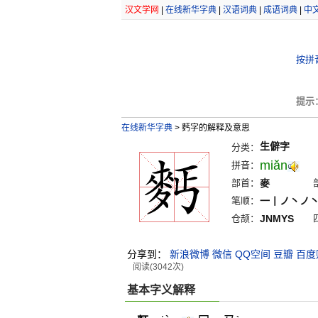
汉文学网
|
在线新华字典
|
汉语词典
|
成语词典
|
中
按拼
提示
在线新华字典
>
麫字的解释及意思
生僻字
分类：
miăn
拼音：
部首：
麥
笔顺：
一丨ノ丶ノ
仓颉：
JNMYS
分享到：
新浪微博
微信
QQ空间
豆瓣
百度
阅读(3042次)
基本字义解释