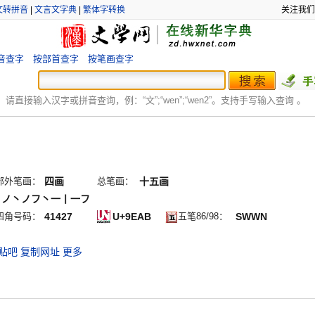
文转拼音
|
文言文字典
|
繁体字转换
关注我们
音查字
按部首查字
按笔画查字
：
请直接输入汉字或拼音查询，例：“文”;“
wen
”;“
wen2
”。支持手写输入查询 。
部外笔画：
四画
总笔画：
十五画
丶ノ丶ノフ丶一丨一フ
四角号码：
41427
U+9EAB
五笔86/98：
SWWN
贴吧
复制网址
更多