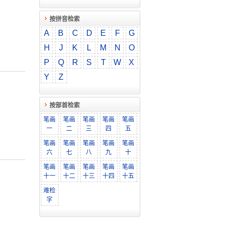
按拼音检索
A
B
C
D
E
F
G
H
J
K
L
M
N
O
P
Q
R
S
T
W
X
Y
Z
按部首检索
笔画
笔画
笔画
笔画
笔画
一
二
三
四
五
笔画
笔画
笔画
笔画
笔画
六
七
八
九
十
笔画
笔画
笔画
笔画
笔画
十一
十二
十三
十四
十五
难检
字