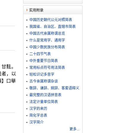
实用附录
中国历史朝代公元对照简表
我国省、自治区、直辖市简表
中国古代亲属称谓总览
什么是常用字、通用字
中国少数民族分布简表
二十四节气表
中外重要节日简表
】甘麮。
常用标点符号用法简表
麮者，以
轻松识记多音字
韻】口舉
古今亲属称谓杂谈
敬​辞​、​谦​辞​、​婉​辞​、​客​套​语​释​义
最完整的汉语拼音表
法定计量单位简表
汉字的来历
简化字总表
汉字简介
更多...