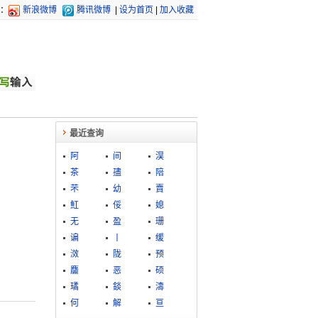
：
新浪微博
腾讯微博
|
设为首页
|
加入收藏
最近查询
阿
间
淏
茶
孻
陪
芣
幼
賣
魟
俀
媳
无
盈
珊
谝
丨
缓
滧
陇
预
麢
恶
硕
璚
錟
濤
何
解
亘