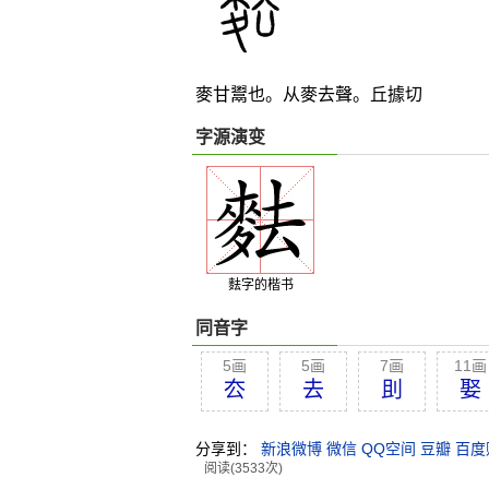
麥甘鬻也。从麥去聲。丘據切
字源演变
麮字的楷书
同音字
5画
5画
7画
11画
厺
去
刞
娶
分享到：
新浪微博
微信
QQ空间
豆瓣
百度
阅读(3533次)