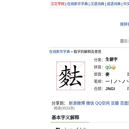
汉文学网
|
在线新华字典
|
汉语词典
|
成语词典
|
中
按拼
提示
在线新华字典
>
麮字的解释及意思
生僻字
分类：
qù
拼音：
部首：
麥
笔顺：
一丨ノ丶ノ
仓颉：
JNGI
分享到：
新浪微博
微信
QQ空间
豆瓣
百度
阅读(3533次)
基本字义解释