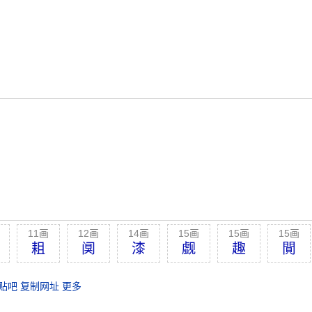
11画
12画
14画
15画
15画
15画
耝
阒
漆
觑
趣
閴
贴吧
复制网址
更多