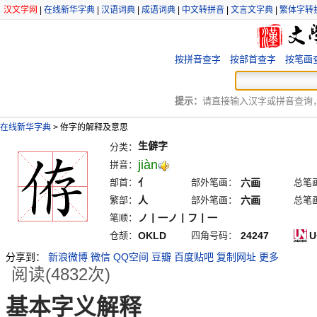
汉文学网
|
在线新华字典
|
汉语词典
|
成语词典
|
中文转拼音
|
文言文字典
|
繁体字转
按拼音查字
按部首查字
按笔画
提示：
请直接输入汉字或拼音查询，例
在线新华字典
>
侟字的解释及意思
生僻字
分类：
jiàn
拼音：
部首：
亻
部外笔画：
六画
总笔
繁部：
人
部外笔画：
六画
总笔
笔顺：
ノ丨一ノ丨フ丨一
仓颉：
OKLD
四角号码：
24247
U
分享到：
新浪微博
微信
QQ空间
豆瓣
百度贴吧
复制网址
更多
阅读(4832次)
基本字义解释