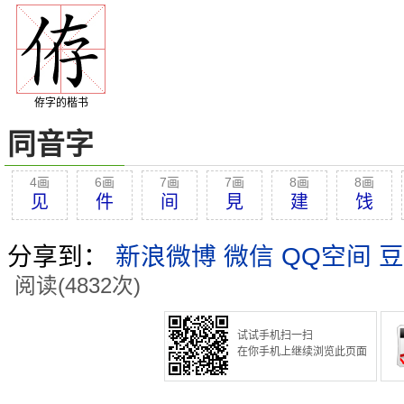
侟字的楷书
同音字
4画
6画
7画
7画
8画
8画
见
件
间
見
建
饯
分享到：
新浪微博
微信
QQ空间
豆
阅读(4832次)
试试手机扫一扫
在你手机上继续浏览此页面