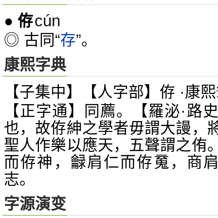
cún
●
侟
◎ 古同“
存
”。
康熙字典
【子集中】【人字部】侟 ·康熙
【正字通】同薦。【羅泌·路
也，故侟紳之學者毋謂大謾，
聖人作樂以應天，五聲謂之侑
而侟神，龣肩仁而侟
，商
䰟
志。
字源演变