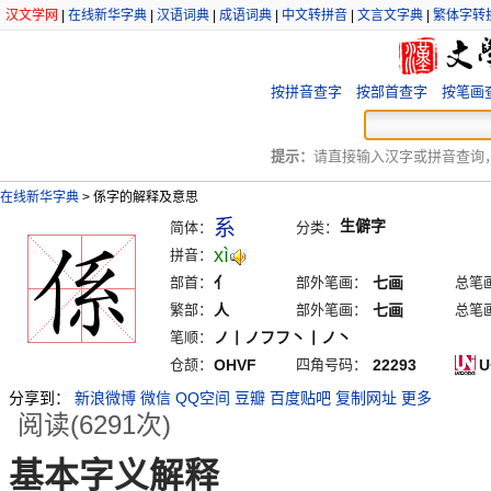
汉文学网
|
在线新华字典
|
汉语词典
|
成语词典
|
中文转拼音
|
文言文字典
|
繁体字转
按拼音查字
按部首查字
按笔画
提示：
请直接输入汉字或拼音查询，例
在线新华字典
>
係字的解释及意思
系
生僻字
简体：
分类：
xì
拼音：
部首：
亻
部外笔画：
七画
总笔
繁部：
人
部外笔画：
七画
总笔
笔顺：
ノ丨ノフフ丶丨ノ丶
仓颉：
OHVF
四角号码：
22293
U
分享到：
新浪微博
微信
QQ空间
豆瓣
百度贴吧
复制网址
更多
阅读(6291次)
基本字义解释