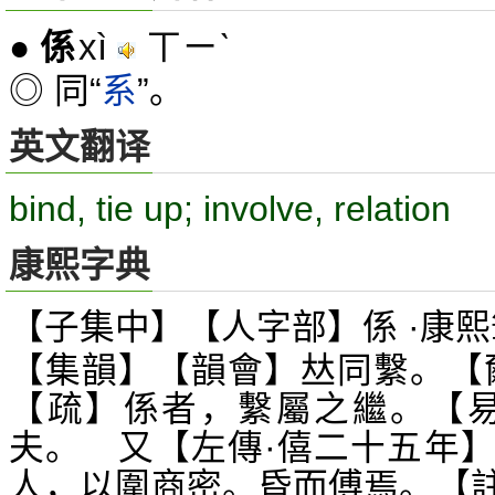
xì
ㄒㄧˋ
●
係
◎ 同“
系
”。
英文翻译
bind, tie up; involve, relation
康熙字典
【子集中】【人字部】係 ·康熙
【集韻】【韻會】
同繫。【
𠀤
【疏】係者，繫屬之繼。【易
夫。 又【左傳·僖二十五年
人，以圍商密。昏而傅焉。【