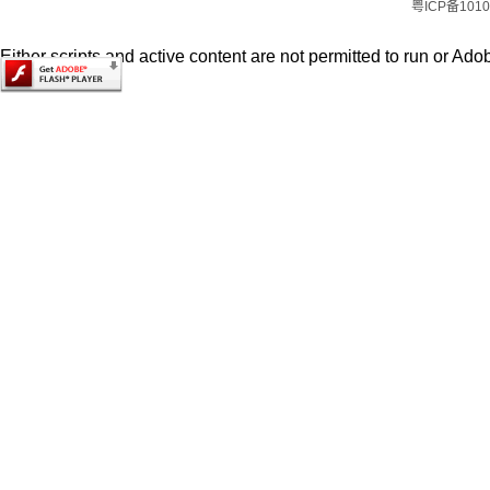
粤ICP备1010
Either scripts and active content are not permitted to run or Adob