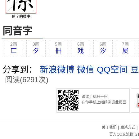
係字的楷书
同音字
2画
3画
5画
6画
6画
7画
匸
夕
卌
戏
汐
屃
分享到：
新浪微博
微信
QQ空间
豆
阅读(6291次)
试试手机扫一扫
在你手机上继续浏览此页面
|
|
关于我们
联系方式
官方QQ交流群:
2