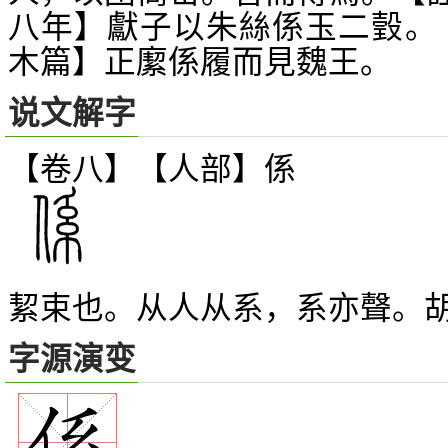
八年】獻子以朱絲係玉二瑴。
木篇】正緳係履而見魏王。
说文解字
【卷八】【人部】
係
絜束也。从人从系，系亦聲。
字源演变