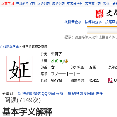
汉文学网
|
在线新华字典
|
汉语词典
|
成语词典
|
中文转拼音
|
文言文字典
|
繁体字转
按拼音查字
按部首查字
按笔画
提示：
请直接输入汉字或拼音查询，例
在线新华字典
>
姃字的解释及意思
生僻字
分类：
zhēng
拼音：
部首：
女
部外笔画：
五画
总笔
笔顺：
フノ一一丨一丨一
仓颉：
VMYM
四角号码：
41411
U
分享到：
新浪微博
微信
QQ空间
豆瓣
百度贴吧
复制网址
更多
阅读(7149次)
基本字义解释