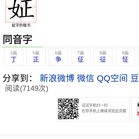
姃字的楷书
同音字
2画
5画
6画
7画
8画
8画
丁
正
争
佂
征
怔
分享到：
新浪微博
微信
QQ空间
豆
阅读(7149次)
试试手机扫一扫
在你手机上继续浏览此页面