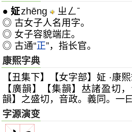
zhēng
ㄓㄥˉ
●
姃
◎ 古女子人名用字。
◎ 女子容貌端庄。
◎ 古通“
正
”，指长官。
康熙字典
【丑集下】【女字部】姃 ·康熙
【廣韻】【集韻】
諸盈切，
𠀤
韻】之盛切，音政。義同。一
字源演变