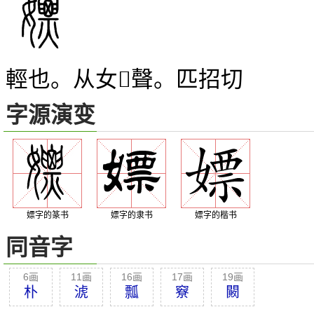
輕也。从女
聲。匹招切
𤐫
字源演变
嫖字的篆书
嫖字的隶书
嫖字的楷书
同音字
6画
11画
16画
17画
19画
朴
淲
瓢
竂
闝