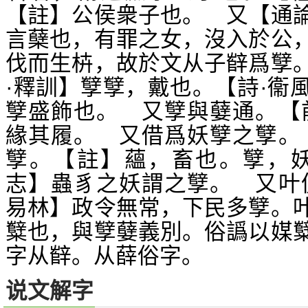
【註】公侯衆子也。 又【通
言蘖也，有罪之女，沒入於公
伐而生枿，故於文从子辥爲孼
·釋訓】孼孼，戴也。【詩·衞
孼盛飾也。 又孼與
通。【
㜸
緣其履。 又借爲妖孼之孼。
孼。【註】蘊，畜也。孼，妖
志】蟲豸之妖謂之孼。 又叶
易林】政令無常，下民多孼。
糱也，與孼
義別。俗譌以媒
㜸
字从辥。从薛俗字。
说文解字