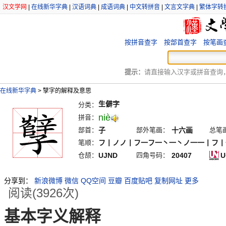
汉文学网
|
在线新华字典
|
汉语词典
|
成语词典
|
中文转拼音
|
文言文字典
|
繁体字转
按拼音查字
按部首查字
按笔画
提示：
请直接输入汉字或拼音查询，例
在线新华字典
>
孼字的解释及意思
生僻字
分类：
niè
拼音：
部首：
子
部外笔画：
十六画
总笔
笔顺：
フ丨ノノ丨フ一フ一丶一丶ノ一一丨フ丨
仓颉：
UJND
四角号码：
20407
U
分享到：
新浪微博
微信
QQ空间
豆瓣
百度贴吧
复制网址
更多
阅读(3926次)
基本字义解释