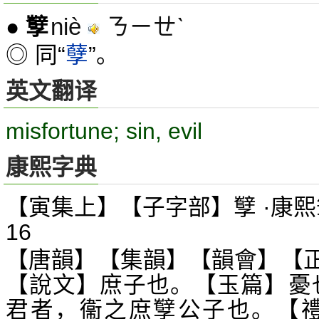
niè
ㄋㄧㄝˋ
●
孼
◎ 同“
孽
”。
英文翻译
misfortune; sin, evil
康熙字典
【寅集上】【子字部】孼 ·康熙
16
【唐韻】【集韻】【韻會】【
【說文】庶子也。【玉篇】憂
君者，衞之庶孼公子也。【禮