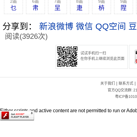
2画
6画
7画
8画
9画
9画
乜
帇
圼
疌
枿
陧
分享到：
新浪微博
微信
QQ空间
豆
阅读(3926次)
试试手机扫一扫
在你手机上继续浏览此页面
|
|
关于我们
联系方式
官方QQ交流群:
2
粤ICP备1010
Either scripts and active content are not permitted to run or Adob