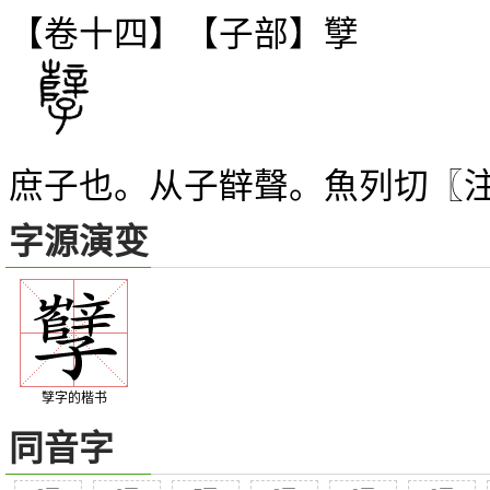
【卷十四】【子部】
孼
庶子也。从子辥聲。魚列切〖
字源演变
孼字的楷书
同音字