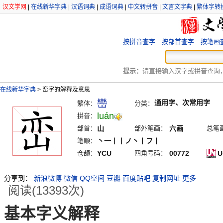
汉文学网
|
在线新华字典
|
汉语词典
|
成语词典
|
中文转拼音
|
文言文字典
|
繁体字转
按拼音查字
按部首查字
按笔画
提示：
请直接输入汉字或拼音查询，例
在线新华字典
>
峦字的解释及意思
巒
通用字、次常用字
繁体：
分类：
luán
拼音：
部首：
山
部外笔画：
六画
总笔
笔顺：
丶一丨丨ノ丶丨フ丨
仓颉：
YCU
四角号码：
00772
U
分享到：
新浪微博
微信
QQ空间
豆瓣
百度贴吧
复制网址
更多
阅读(13393次)
基本字义解释