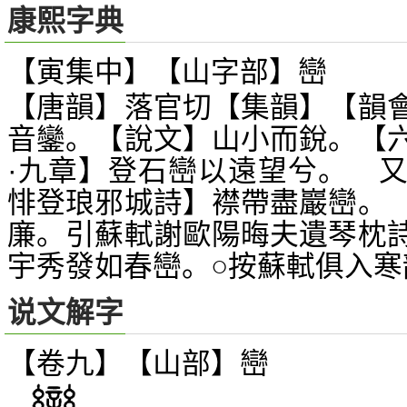
康熙字典
【寅集中】【山字部】巒
【唐韻】落官切【集韻】【韻
音鑾。【說文】山小而銳。【
·九章】登石巒以遠望兮。 
悱登琅邪城詩】襟帶盡巖巒。
廉。引蘇軾謝歐陽晦夫遺琴枕
宇秀發如春巒。○按蘇軾俱入寒
说文解字
【卷九】【山部】
巒