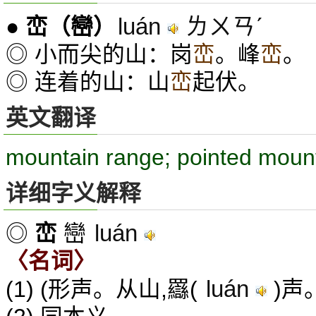
luán
ㄌㄨㄢˊ
●
峦
（巒）
◎ 小而尖的山：岗
峦
。峰
峦
。
◎ 连着的山：山
峦
起伏。
英文翻译
mountain range; pointed moun
详细字义解释
luán
◎
峦
巒
〈名词〉
luán
(1) (形声。从山,羉(
)声