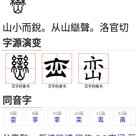
山小而銳。从山
聲。洛官切
䜌
字源演变
峦字的篆书
峦字的隶书
峦字的楷书
同音字
9画
9画
10画
10画
11画
12画
娈
孪
挛
栾
鸾
脔