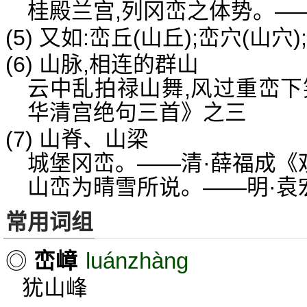
桂殿兰宫,列冈峦之体势。—
(5) 又如:峦丘(山丘);峦穴(山穴)
(6) 山脉,相连的群山
云中乱拍禄山舞,风过重峦下
华清宫绝句三首》之三
(7) 山脊、山梁
城堡冈峦。——清·薛福成《
山峦为晴雪所说。——明·袁
常用词组
luánzhàng
◎
峦嶂
犹山峰