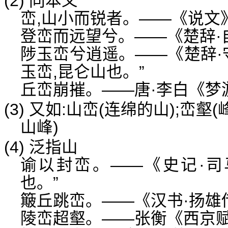
(2) 同本义
峦,山小而锐者。——《说文
登峦而远望兮。——《楚辞·自
陟玉峦兮逍遥。——《楚辞·
玉峦,昆仑山也。”
丘峦崩摧。——唐·李白《梦
(3) 又如:山峦(连绵的山);峦壑
山峰)
(4) 泛指山
谕以封峦。——《史记·司
也。”
簸丘跳峦。——《汉书·扬雄
陵峦超壑。——张衡《西京