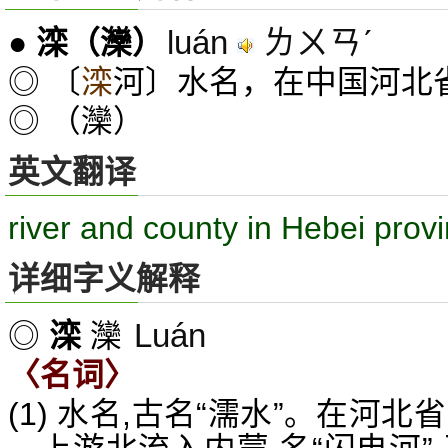
luán
ㄌㄨㄢˊ
●
滦
（灤）
◎ 〔
滦
河〕水名，在中国河北
◎ （灤）
英文翻译
river and county in Hebei prov
详细字义解释
Luán
◎
滦
灤
〈名词〉
(1) 水名,古名“濡水”。在河