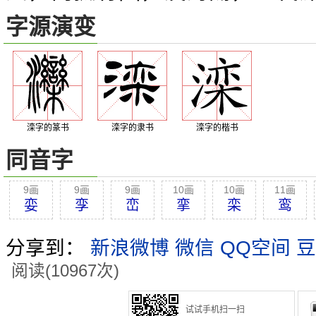
字源演变
滦字的篆书
滦字的隶书
滦字的楷书
同音字
9画
9画
9画
10画
10画
11画
娈
孪
峦
挛
栾
鸾
分享到：
新浪微博
微信
QQ空间
豆
阅读(10967次)
试试手机扫一扫