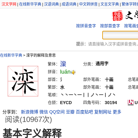
汉文学网
|
在线新华字典
|
汉语词典
|
成语词典
|
中文转拼音
|
文言文字典
|
繁体字转
按拼音查字
按部首查字
按笔画
提示：
请直接输入汉字或拼音查询，例
在线新华字典
>
滦字的解释及意思
灤
通用字
繁体：
分类：
luán
拼音：
部首：
氵
部外笔画：
十画
总笔
繁部：
水
部外笔画：
十画
总笔
笔顺：
丶丶一丶一丨丨ノ丶一丨ノ丶
仓颉：
EYCD
四角号码：
30194
U
分享到：
新浪微博
微信
QQ空间
豆瓣
百度贴吧
复制网址
更多
阅读(10967次)
基本字义解释