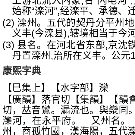
上游北流入内蒙,名“闪电河”
始称“滦河”,经滦平、承德、
(2) 滦州。五代的契丹分平州
义丰(今滦县),辖境相当于
(3) 县名。在河北省东部,京
丹置滦州,治所在义丰。公元1
康熙字典
【巳集上】【水字部】灤
【廣韻】落官切【集韻】【韻
切，
音鸞。漏流也。與灓同
𠀤
灤河，在永平府。 又州名。
州，商孤竹國，漢海陽，五代